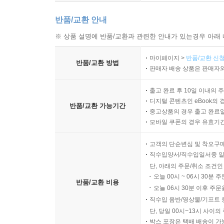
반품/교환 안내
※ 상품 설명에 반품/교환과 관련한 안내가 있는경우 아래 
마이페이지 >
반품/교환 신청
반품/교환 방법
판매자 배송 상품은 판매자와
출고 완료 후 10일 이내의 
디지털 콘텐츠인 eBook의 
반품/교환 가능기간
중고상품의 경우 출고 완료일
모바일 쿠폰의 경우 유효기간(
고객의 단순변심 및 착오구
직수입양서/직수입일서중 일
단, 아래의 주문/취소 조건인
오늘 00시 ~ 06시 30분 
반품/교환 비용
오늘 06시 30분 이후 주문
직수입 음반/영상물/기프트 
단, 당일 00시~13시 사이
박스 포장은 택배 배송이 가