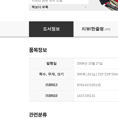
지브리 관련 외서 모음
책보다 부록
Little Walter
도서정보
리뷰/한줄평
(0/0)
품목정보
발행일
2008년 10월 27일
쪽수, 무게, 크기
300쪽 | 611g | 152*229*20
ISBN13
9781437235135
ISBN10
1437235131
관련분류