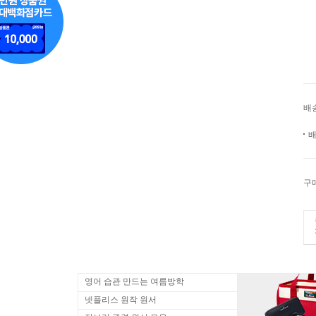
배
배
구
영어 습관 만드는 여름방학
넷플리스 원작 원서