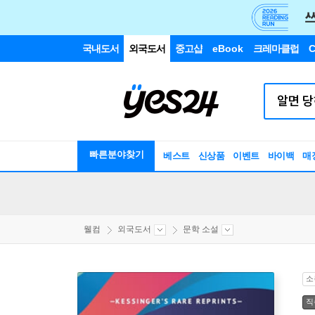
국내도서
외국도서
중고샵
eBook
크레마클럽
C
빠른분야찾기
베스트
신상품
이벤트
바이백
매
웰컴
외국도서
문학 소설
소
직