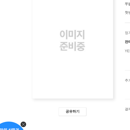
平
첫
정
판
Y
추
결
공유하기