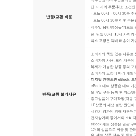
직수입양서/직수입일서중 일
단, 아래의 주문/취소 조건인
오늘 00시 ~ 06시 30분 
반품/교환 비용
오늘 06시 30분 이후 주문
직수입 음반/영상물/기프트 
단, 당일 00시~13시 사이
박스 포장은 택배 배송이 가
소비자의 책임 있는 사유로 
소비자의 사용, 포장 개봉에 
복제가 가능한 상품 등의 포장을 
소비자의 요청에 따라 개별
디지털 컨텐츠인 eBook, 
eBook 대여 상품은 대여 기
모바일 쿠폰 등록 후 취소/환
반품/교환 불가사유
중고상품이 구매확정(자동 
LP상품의 재생 불량 원인이 기
시간의 경과에 의해 재판매가
전자상거래 등에서의 소비자
eBook 세트 상품은 일괄 
1개의 상품으로 취급 및 판매
우, 세트 상품 전부 및 세트