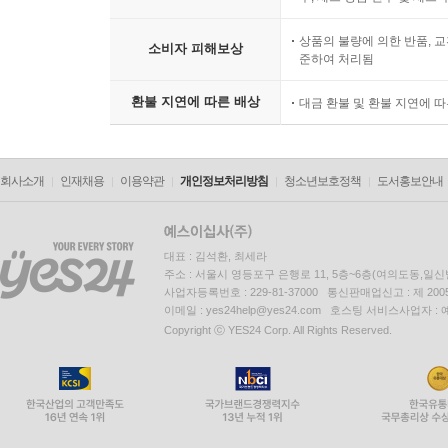
상품의 불량에 의한 반품, 교
소비자 피해보상
준하여 처리됨
환불 지연에 따른 배상
대금 환불 및 환불 지연에 
회사소개
인재채용
이용약관
개인정보처리방침
청소년보호정책
도서홍보안내
대표 : 김석환, 최세라
주소 : 서울시 영등포구 은행로 11, 5층~6층(여의도동,일신
사업자등록번호 : 229-81-37000 통신판매업신고 : 제 200
이메일 : yes24help@yes24.com 호스팅 서비스사업자 :
Copyright ⓒ YES24 Corp. All Rights Reserved.