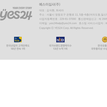
대표 : 김석환, 최세라
주소 : 서울시 영등포구 은행로 11, 5층~6층(여의도동,일신
사업자등록번호 : 229-81-37000 통신판매업신고 : 제 200
이메일 : yes24help@yes24.com 호스팅 서비스사업자 :
Copyright ⓒ YES24 Corp. All Rights Reserved.