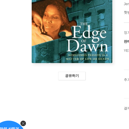
Jen
첫
정
판
Y
공유하기
추
결