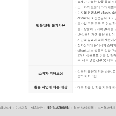
복제가 가능한 상품 등의 포장을 
소비자의 요청에 따라 개별
디지털 컨텐츠인 eBook, 
eBook 대여 상품은 대여 기
모바일 쿠폰 등록 후 취소/환
반품/교환 불가사유
중고상품이 구매확정(자동 
LP상품의 재생 불량 원인이 기
시간의 경과에 의해 재판매가
전자상거래 등에서의 소비자
eBook 세트 상품은 일괄 
1개의 상품으로 취급 및 판매
우, 세트 상품 전부 및 세트
상품의 불량에 의한 반품, 교
소비자 피해보상
준하여 처리됨
환불 지연에 따른 배상
대금 환불 및 환불 지연에 
회사소개
인재채용
이용약관
개인정보처리방침
청소년보호정책
도서홍보안내