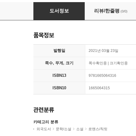
The Edge of Dawn
도서정보
리뷰/한줄평
(0/0)
품목정보
발행일
2021년 03월 23일
쪽수, 무게, 크기
쪽수확인중 | 크기확인중
ISBN13
9781665064316
ISBN10
1665064315
관련분류
카테고리 분류
외국도서
문학/소설
소설
로맨스/칙릿