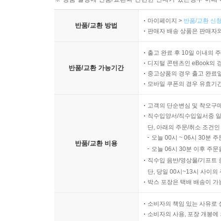
마이페이지 >
반품/교환 신청
반품/교환 방법
판매자 배송 상품은 판매자와
출고 완료 후 10일 이내의 
디지털 콘텐츠인 eBook의 
반품/교환 가능기간
중고상품의 경우 출고 완료일
모바일 쿠폰의 경우 유효기간(
고객의 단순변심 및 착오구
직수입양서/직수입일서중 일
단, 아래의 주문/취소 조건인
오늘 00시 ~ 06시 30분 
반품/교환 비용
오늘 06시 30분 이후 주문
직수입 음반/영상물/기프트 
단, 당일 00시~13시 사이
박스 포장은 택배 배송이 가
소비자의 책임 있는 사유로 
소비자의 사용, 포장 개봉에 