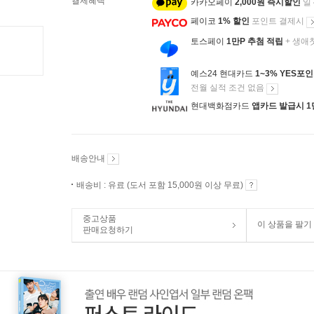
결제혜택
카카오페이
2,000원 즉시할인
일
페이코
1% 할인
포인트 결제시
토스페이
1만P 추첨 적립
+ 생애
예스24 현대카드
1~3% YES포
전월 실적 조건 없음
현대백화점카드
앱카드 발급시 1
배송안내
배송비 : 유료 (도서 포함 15,000원 이상 무료)
중고상품
이 상품을 팔기
판매요청하기