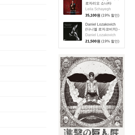
로자리오 소나타
(Biber: Rosary
Leila Schayegh
Sonatas)
35,100
원
(19% 할인)
Daniel Lozakovich
(다니엘 로자코비치) -
바이올린 소품집
Daniel Lozakovich
(Lost to the World)
21,500
원
(19% 할인)