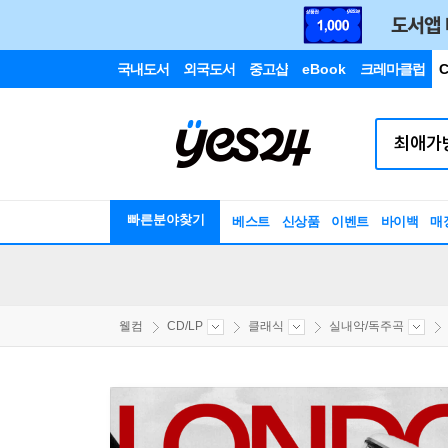
국내도서
외국도서
중고샵
eBook
크레마클럽
C
빠른분야찾기
베스트
신상품
이벤트
바이백
매
웰컴
CD/LP
클래식
실내악/독주곡