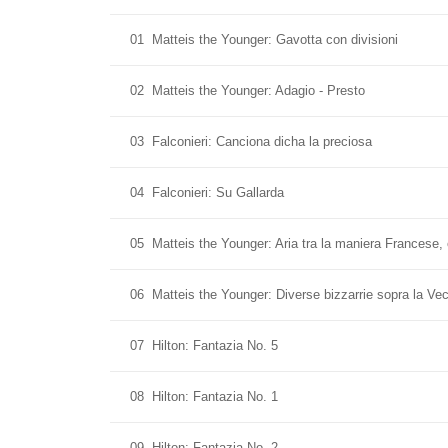
01
Matteis the Younger: Gavotta con divisioni
02
Matteis the Younger: Adagio - Presto
03
Falconieri: Canciona dicha la preciosa
04
Falconieri: Su Gallarda
05
Matteis the Younger: Aria tra la maniera Francese,
06
Matteis the Younger: Diverse bizzarrie sopra la V
07
Hilton: Fantazia No. 5
08
Hilton: Fantazia No. 1
09
Hilton: Fantazia No. 2