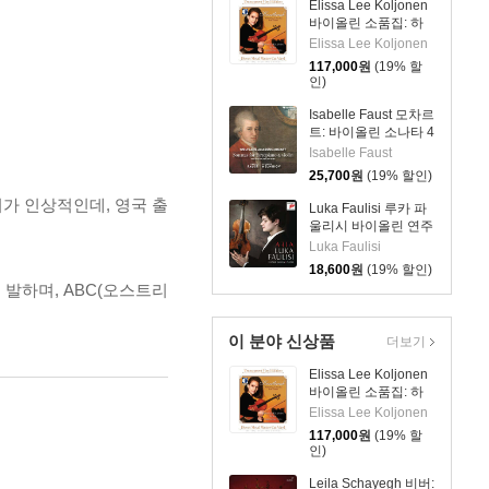
Elissa Lee Koljonen
바이올린 소품집: 하
트브레이크
Elissa Lee Koljonen
(Heartbreak:
117,000
원
(19% 할
Romantic Encores
인)
For Violin) [투명 클리
어 컬러 2LP]
Isabelle Faust 모차르
트: 바이올린 소나타 4
집 K. 296, 303, 380,
Isabelle Faust
481 - 이자벨 파우스
25,700
원
(19% 할인)
트
가 인상적인데, 영국 출
Luka Faulisi 루카 파
울리시 바이올린 연주
집 (Aria)
Luka Faulisi
18,600
원
(19% 할인)
발하며, ABC(오스트리
이 분야 신상품
더보기
Elissa Lee Koljonen
바이올린 소품집: 하
트브레이크
Elissa Lee Koljonen
(Heartbreak:
117,000
원
(19% 할
Romantic Encores
인)
For Violin) [투명 클리
어 컬러 2LP]
Leila Schayegh 비버: