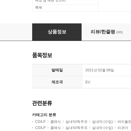
세상 참 예쁜 오드리
룩백
Amandine Beyer 마티스 / 헨델 / 힐턴 / 팔코니에로 
상품정보
리뷰/한줄평
(0/0)
품목정보
발매일
2021년 02월 08일
제조국
EU
관련분류
카테고리 분류
CD/LP
클래식
실내악/독주곡
실내악 (수입)
바이올
CD/LP
클래식
실내악/독주곡
실내악 (수입)
리코더