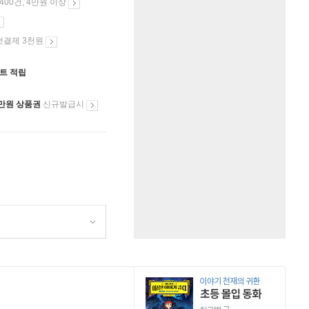
 400건, 4만원 이상
첫결제 3천원
인트 적립
만원 상품권
신규발급시