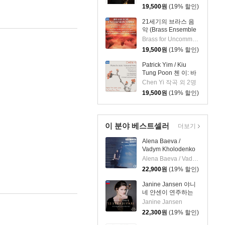
틀)
19,500
원
(19% 할인)
21세기의 브라스 음
악 (Brass Ensemble
Music - 21st Century)
Brass for Uncommon Times 실내악
19,500
원
(19% 할인)
Patrick Yim / Kiu
Tung Poon 첸 이: 바
이올린, 비올라, 피아
Chen Yi 작곡 외 2명
노 작품집 (Chen Yi:
19,500
원
(19% 할인)
Works For Violin,
Viola And Piano)
이 분야 베스트셀러
더보기
Alena Baeva /
Vadym Kholodenko
베토벤: 바이올린 소
Alena Baeva / Vadym Kholodenko
나타 5번 '봄', 9번 '크
22,900
원
(19% 할인)
로이처', 3번
(Beethoven: Violin
Janine Jansen 야니
Sonatas Nos. 5
네 얀센이 연주하는
"Spring", 9 'Kreutzer"
12개의 스트라디바리
Janine Jansen
& 3)
(12 Stradivari)
22,300
원
(19% 할인)