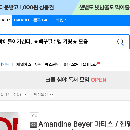
D/LP
DVD/BD
문구
/GIFT
티켓
독서유형검사
장안내
채널예스
사락
예스펀딩
클래스24
RBTI Lab
독서유형검사
크클 심야 독서 모임
OPEN
실내악 (수입)
바이올린
수입
Amandine Beyer 마티스 / 
CD