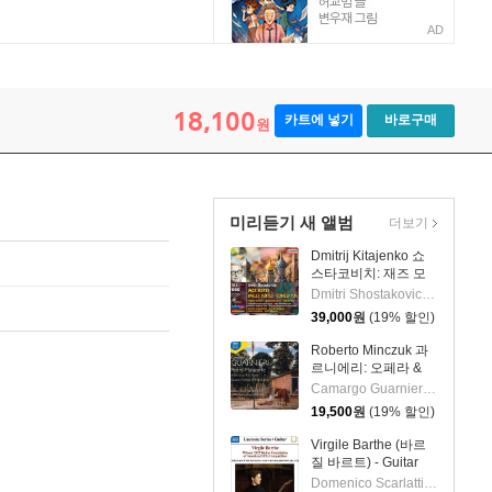
AD
 Musical Humours)
18,100
카트에 넣기
바로구매
원
미리듣기 새 앨범
더보기
Dmitrij Kitajenko 쇼
스타코비치: 재즈 모
음곡, 발레 모음곡, 협
Dmitri Shostakovich 작곡 외 6명
주곡들
39,000
원
(19% 할인)
(Shostakovich: Jazz
Suite; Ballet Suites;
Roberto Minczuk 과
Concertos)
르니에리: 오페라 &
관현악 작품집
Camargo Guarnieri 작곡 외 2명
(Guarnieri: Pedro
19,500
원
(19% 할인)
Malazarte)
Virgile Barthe (바르
질 바르트) - Guitar
Recital (기타 리사이
Domenico Scarlatti 작곡 외 5명