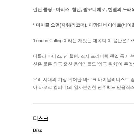
런던 콜링 - 마티스, 힐턴, 팔코니에로, 헨델의 노래
* 마이클 오먼(지휘/리코더), 아망딘 베이에르(바이
‘London Calling’이라는 재밌는 제목의 이 음반
니콜라 마티스, 전 힐턴, 조지 프리더릭 헨델 등이
신은 물론 외국 출신 음악가들도 ‘영국 취향’이 무
우리 시대의 가장 뛰어난 바로크 바이올리니스트 중
아 바로크 컴퍼니)의 일사분란한 연주력도 믿음직스
디스크
Disc