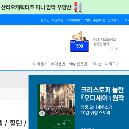
로그인
회원가입
마이페이지
카트
주문/배송
고객센터
Gl
미리듣기
예약음반
Vinyl전문관
스타샵
해외구매
헨델 / 힐턴 / 팔코니에로 / 퍼셀: 노래와 환상