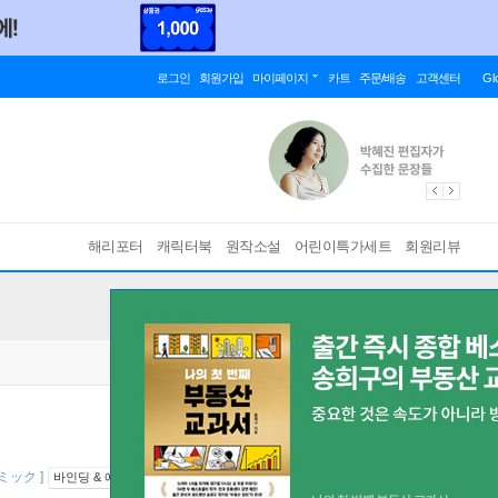
로그인
회원가입
마이페이지
카트
주문/배송
고객센터
Gl
해리포터
캐릭터북
원작소설
어린이특가세트
회원리뷰
コミック ]
바인딩 & 에디션 안내