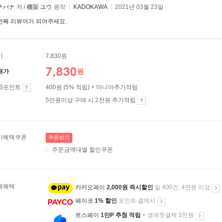
チバナ
저 /
棚架 ユウ
원작
KADOKAWA
2021년 03월 23일
번째 리뷰어가 되어주세요.
가
7,830원
7,830
원
매가
ES포인트
400원 (5% 적립) + 마니아추가적립
5만원이상 구매 시 2천원 추가적립
가혜택쿠폰
쿠폰받기
주문금액대별 할인쿠폰
제혜택
카카오페이
2,000원 즉시할인
일 400건, 4만원 이상
페이코
1% 할인
포인트 결제시
토스페이
1만P 추첨 적립
+ 생애첫결제 3천원