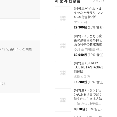
이 분야 신상품
더보기
(예약도서) かみさま
キツネとサラリ-マン
4 ?本付き特?版
ヤシン 저
29,300
원
(10% 할인)
(예약도서) とある魔
術の禁書目錄外傳 と
ある科學の超電磁砲
21 特裝版
우가 있습니다. 정확한
冬川 基 저/鎌池 和馬 원작
62,940
원
(10% 할인)
(예약도서) FAIRY
TAIL RE:FANTASIA 1
特裝版
眞島ヒロ 저
16,280
원
(10% 할인)
니다.
(예약도서) ダンジョ
ンのある世界で賢く
健やかに生きる方法
9
甘味 みつ 저/子供の子 원작
8,030
원
(10% 할인)