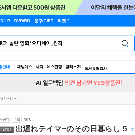
D/LP
DVD/BD
문구
/GIFT
티켓
독서유형검사
RBTI Lab
장안내
채널예스
사락
예스펀딩
클래스24
독서유형검사
AI 일문백답
의견 남기면 YES상품권!
판타지
MFC
득공제
수입
出遲れテイマ-のその日暮らし 5
[ 
수입일서