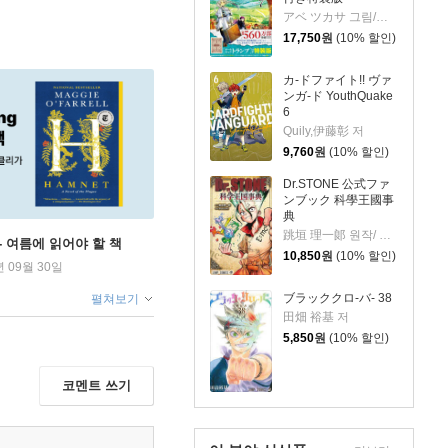
アベ ツカサ 그림/山田 鐘人 원작
17,750
원
(10% 할인)
カ-ドファイト!! ヴァ
ンガ-ド YouthQuake
6
Quily,伊藤彰 저
9,760
원
(10% 할인)
Dr.STONE 公式ファ
ンブック 科學王國事
典
跳垣 理一郞 원작/ Boichi 저
ng - 여름에 읽어야 할 책
10,850
원
(10% 할인)
년 09월 30일
ブラッククロ-バ- 38
펼쳐보기
田畑 裕基 저
5,850
원
(10% 할인)
코멘트 쓰기