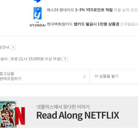
예스24 현대카드
1~3% YES포인트 적립
전월 실적 조건
현대백화점카드
앱카드 발급시 1만원 상품권
신규발급
송안내
송비 : 유료 (도서 15,000원 이상 무료)
중고상품
이 상품을 팔기
판매요청하기