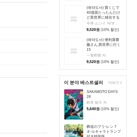
(예약도서) 寶くじで
40億當たったんだけ
ど異世界に移住する
20
今井 ムジイ 저/すずの木 くろ 원작
9,520
원
(10% 할인)
(예약도서) 便利屋齋
藤さん,異世界に行く
15
一智和智 저
9,520
원
(10% 할인)
이 분야 베스트셀러
더보기
SAKAMOTO DAYS
28
鈴木 祐斗 저
5,640
원
(10% 할인)
葬送のフリ-レン 7
オ-ルキャラトランプ
付き特裝版