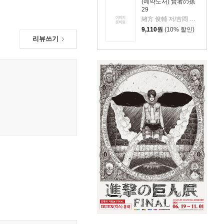
(예약도서) 賢者の孫
29
緖方 俊輔 저/吉岡 剛 원작
9,110
원
(10% 할인)
리뷰쓰기