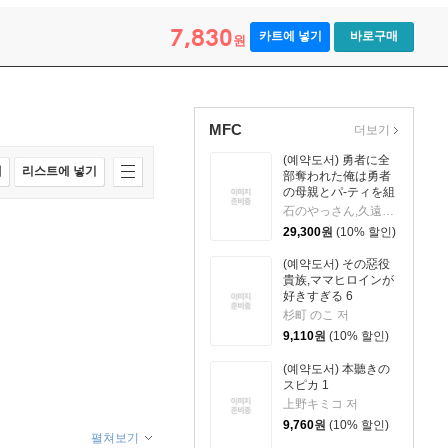
7,830
카트에 넣기
바로구매
원
MFC
더보기
(예약도서) 勇者に全
매
리스트에 넣기
部奪われた俺は勇者
の母親とパ-ティを組
みました! 8 アクリル
石のやっさん,久遠まこと 저
スタンド付き特裝版
29,300
원
(10% 할인)
(예약도서) その惡役
貴族,ママヒロインが
好きすぎる 6
杉町 のこ 저
9,110
원
(10% 할인)
(예약도서) 本聽きの
スピカ 1
上野キミコ 저
9,760
원
(10% 할인)
펼쳐보기