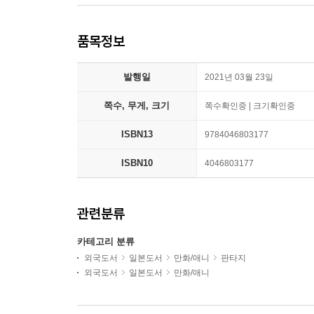
품목정보
발행일
2021년 03월 23일
쪽수, 무게, 크기
쪽수확인중 | 크기확인중
ISBN13
9784046803177
ISBN10
4046803177
관련분류
카테고리 분류
외국도서
일본도서
만화/애니
판타지
외국도서
일본도서
만화/애니