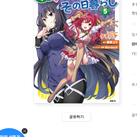
タ
첫
정
판
Y
추
결
공유하기