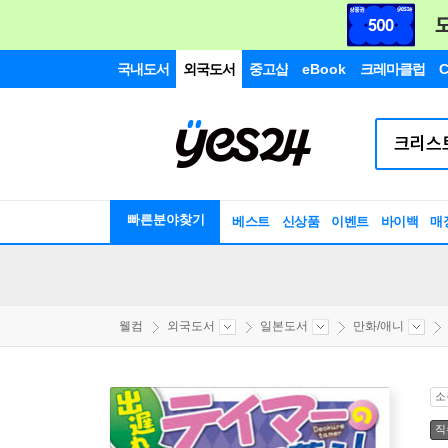
국내도서
외국도서
중고샵
eBook
크레마클럽
C
빠른분야찾기
베스트
신상품
이벤트
바이백
매
웰컴
외국도서
일본도서
만화/애니
소
직