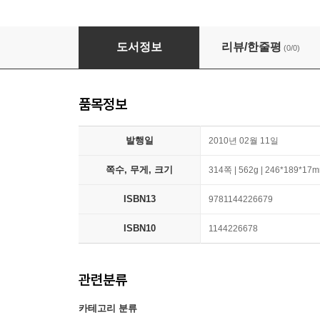
Electricity for the Farm: Light, Heat and P
도서정보
리뷰/한줄평
(0/0)
품목정보
발행일
2010년 02월 11일
쪽수, 무게, 크기
314쪽 | 562g | 246*189*17
ISBN13
9781144226679
ISBN10
1144226678
관련분류
카테고리 분류