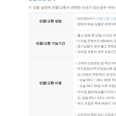
※ 상품 설명에 반품/교환과 관련한 안내가 있는경우 아래 
마이페이지 >
반품/교환 신청
반품/교환 방법
판매자 배송 상품은 판매자와
출고 완료 후 10일 이내의 
디지털 콘텐츠인 eBook의 
반품/교환 가능기간
중고상품의 경우 출고 완료일
모바일 쿠폰의 경우 유효기간(
고객의 단순변심 및 착오구
직수입양서/직수입일서중 일
단, 아래의 주문/취소 조건인
오늘 00시 ~ 06시 30분 
반품/교환 비용
오늘 06시 30분 이후 주문
직수입 음반/영상물/기프트 
단, 당일 00시~13시 사이
박스 포장은 택배 배송이 가
소비자의 책임 있는 사유로 