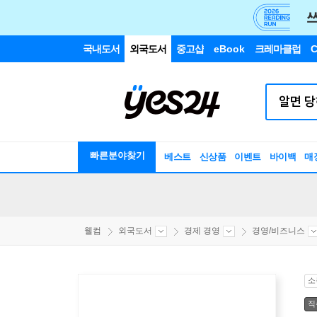
국내도서
외국도서
중고샵
eBook
크레마클럽
C
빠른분야찾기
베스트
신상품
이벤트
바이백
매
웰컴
외국도서
경제 경영
경영/비즈니스
소
직