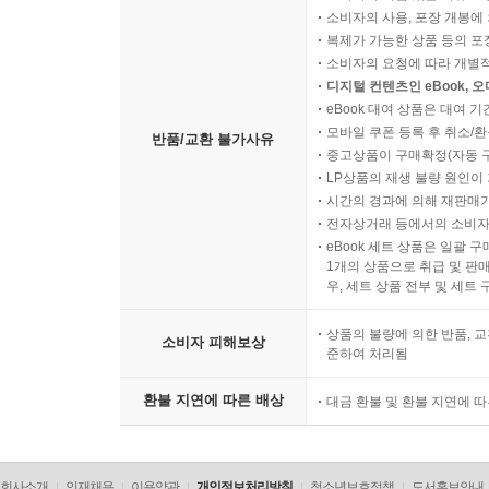
소비자의 사용, 포장 개봉에 
복제가 가능한 상품 등의 포장을 
소비자의 요청에 따라 개별
디지털 컨텐츠인 eBook, 
eBook 대여 상품은 대여 기
모바일 쿠폰 등록 후 취소/환
반품/교환 불가사유
중고상품이 구매확정(자동 
LP상품의 재생 불량 원인이 기
시간의 경과에 의해 재판매가
전자상거래 등에서의 소비자
eBook 세트 상품은 일괄 
1개의 상품으로 취급 및 판매
우, 세트 상품 전부 및 세트
상품의 불량에 의한 반품, 교
소비자 피해보상
준하여 처리됨
환불 지연에 따른 배상
대금 환불 및 환불 지연에 
회사소개
인재채용
이용약관
개인정보처리방침
청소년보호정책
도서홍보안내