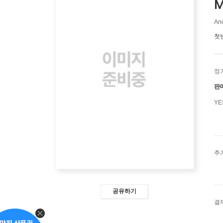
M
And
첫
정
판
Y
추
공유하기
결