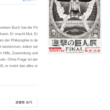
펼쳐보기
 seinem Buch hat der Pri
n kann. Er macht Mut. Er
en der Philosophie in de
eit bestimmen, indem wir
an Hilfe, Zuwendung und
eln. Ohne Frage ist der
ß, er meint das alles er
코멘트 쓰기