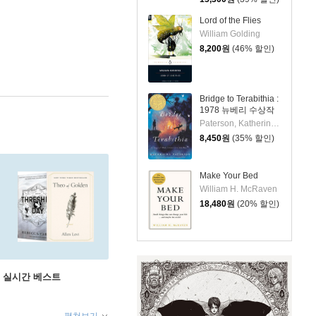
Lord of the Flies
William Golding
8,200
원
(46% 할인)
Bridge to Terabithia :
1978 뉴베리 수상작
Paterson, Katherine / Diamond, Donna
8,450
원
(35% 할인)
Make Your Bed
William H. McRaven
18,480
원
(20% 할인)
권 실시간 베스트