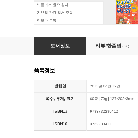
넷플리스 원작 원서
지브리 관련 외서 모음
책보다 부록
Kopf hoch: Worte fur dein Leben
도서정보
리뷰/한줄평
(0/0)
품목정보
발행일
2013년 04월 12일
쪽수, 무게, 크기
60쪽 | 70g | 127*203*3mm
ISBN13
9783732239412
ISBN10
3732239411