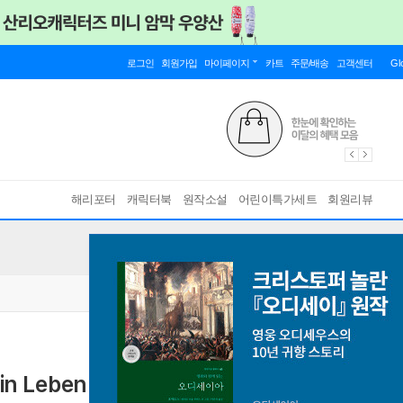
로그인
회원가입
마이페이지
카트
주문/배송
고객센터
Gl
해리포터
캐릭터북
원작소설
어린이특가세트
회원리뷰
in Leben
Worte fur dein Leben
[ Perfect, ger, POD 주문제작