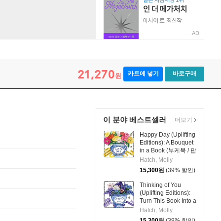
AD
21,270
카트에 넣기
바로구매
원
이 분야 베스트셀러
더보기
Happy Day (Uplifting
Editions): A Bouquet
in a Book (부케북 / 팝
업북)
Hatch, Molly
15,300
원
(39% 할인)
Thinking of You
(Uplifting Editions):
Turn This Book Into a
Bouquet (부케북 / 팝
Hatch, Molly
업북)
15,300
원
(39% 할인)