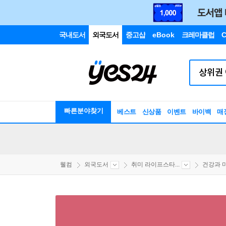
국내도서
외국도서
중고샵
eBook
크레마클럽
C
빠른분야찾기
베스트
신상품
이벤트
바이백
매
웰컴
외국도서
취미 라이프스타...
건강과 