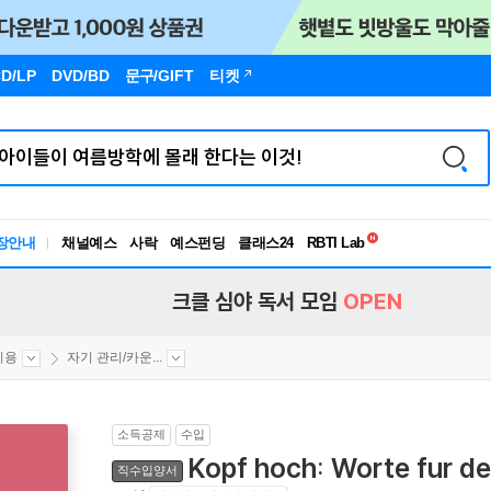
D/LP
DVD/BD
문구
/GIFT
티켓
독서유형검사
RBTI Lab
장안내
채널예스
사락
예스펀딩
클래스24
독서유형검사
크클 심야 독서 모임
OPEN
미용
자기 관리/카운...
소득공제
수입
Kopf hoch: Worte fur de
직수입양서