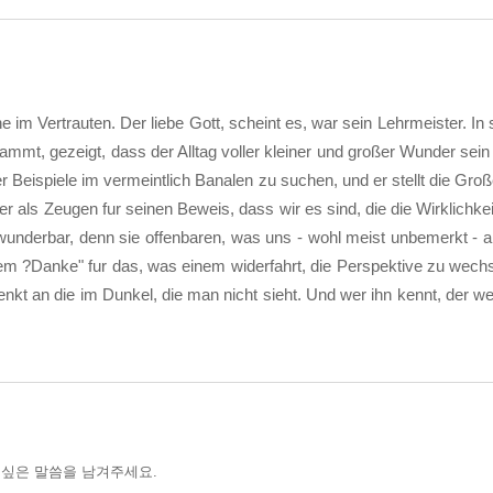
e im Vertrauten. Der liebe Gott, scheint es, war sein Lehrmeister. In
ammt, gezeigt, dass der Alltag voller kleiner und großer Wunder sei
 Beispiele im vermeintlich Banalen zu suchen, und er stellt die Groß
r als Zeugen fur seinen Beweis, dass wir es sind, die die Wirklichk
wunderbar, denn sie offenbaren, was uns - wohl meist unbemerkt - 
nem ?Danke" fur das, was einem widerfahrt, die Perspektive zu wechs
nkt an die im Dunkel, die man nicht sieht. Und wer ihn kennt, der wei
 싶은 말씀을 남겨주세요.