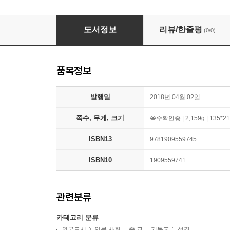
Micah for You: Acting Justly, Loving Mercy
도서정보
리뷰/한줄평
(0/0)
품목정보
발행일
2018년 04월 02일
쪽수, 무게, 크기
쪽수확인중 | 2,159g | 135*2
ISBN13
9781909559745
ISBN10
1909559741
관련분류
카테고리 분류
외국도서
인문 사회
종 교
기독교
성경