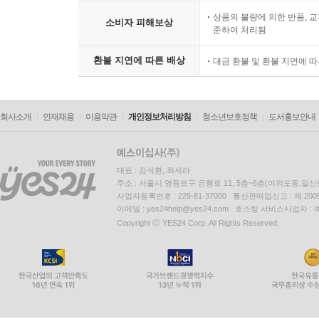
상품의 불량에 의한 반품, 교
소비자 피해보상
준하여 처리됨
환불 지연에 따른 배상
대금 환불 및 환불 지연에 
회사소개
인재채용
이용약관
개인정보처리방침
청소년보호정책
도서홍보안내
대표 : 김석환, 최세라
주소 : 서울시 영등포구 은행로 11, 5층~6층(여의도동,일신
사업자등록번호 : 229-81-37000 통신판매업신고 : 제 200
이메일 : yes24help@yes24.com 호스팅 서비스사업자 :
Copyright ⓒ YES24 Corp. All Rights Reserved.