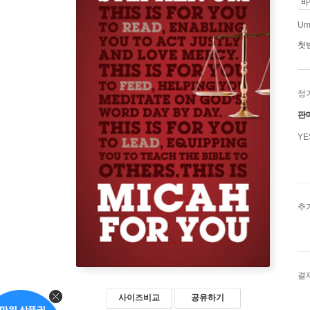
바
Um
첫
정
판
Y
추
결
사이즈비교
공유하기