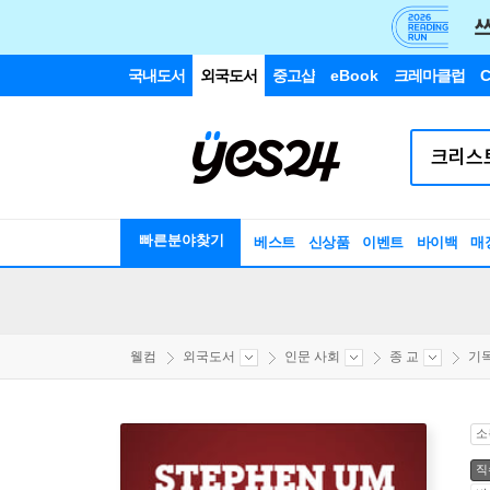
국내도서
외국도서
중고샵
eBook
크레마클럽
C
빠른분야찾기
베스트
신상품
이벤트
바이백
매
웰컴
외국도서
인문 사회
종 교
기
소
직