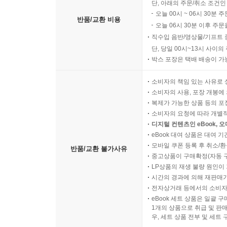
단, 아래의 주문/취소 조건인
오늘 00시 ~ 06시 30분 
반품/교환 비용
오늘 06시 30분 이후 주문
직수입 음반/영상물/기프트 
단, 당일 00시~13시 사이
박스 포장은 택배 배송이 가
소비자의 책임 있는 사유로 
소비자의 사용, 포장 개봉에 
복제가 가능한 상품 등의 포장을 
소비자의 요청에 따라 개별
디지털 컨텐츠인 eBook, 
eBook 대여 상품은 대여 기
모바일 쿠폰 등록 후 취소/환
반품/교환 불가사유
중고상품이 구매확정(자동 
LP상품의 재생 불량 원인이 기
시간의 경과에 의해 재판매가
전자상거래 등에서의 소비자
eBook 세트 상품은 일괄 
1개의 상품으로 취급 및 판매
우, 세트 상품 전부 및 세트