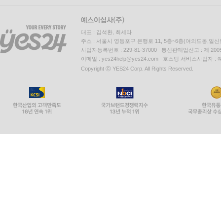
대표 : 김석환, 최세라
주소 : 서울시 영등포구 은행로 11, 5층~6층(여의도동,일신
사업자등록번호 : 229-81-37000 통신판매업신고 : 제 200
이메일 : yes24help@yes24.com 호스팅 서비스사업자 :
Copyright ⓒ YES24 Corp. All Rights Reserved.