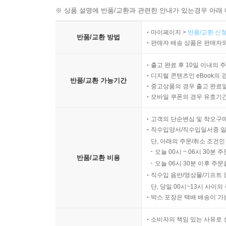
※ 상품 설명에 반품/교환과 관련한 안내가 있는경우 아래 
마이페이지 >
반품/교환 신청
반품/교환 방법
판매자 배송 상품은 판매자와
출고 완료 후 10일 이내의 
디지털 콘텐츠인 eBook의 
반품/교환 가능기간
중고상품의 경우 출고 완료일
모바일 쿠폰의 경우 유효기간(
고객의 단순변심 및 착오구
직수입양서/직수입일서중 일
단, 아래의 주문/취소 조건인
오늘 00시 ~ 06시 30분 
반품/교환 비용
오늘 06시 30분 이후 주문
직수입 음반/영상물/기프트 
단, 당일 00시~13시 사이
박스 포장은 택배 배송이 가
소비자의 책임 있는 사유로 