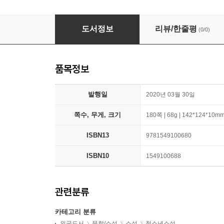
Dog Diaries: Mission Impawsible: A Middle S
도서정보
리뷰/한줄평
(0/0)
품목정보
발행일
2020년 03월 30일
쪽수, 무게, 크기
180쪽 | 68g | 142*124*10m
ISBN13
9781549100680
ISBN10
1549100688
관련분류
카테고리 분류
외국도서
문학/소설
소설
청소년소설