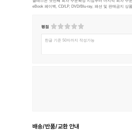
클래스는 첫번째 회차 주문확정 시점부터 마지막 회차 주문
eBook 페이백, CD/LP, DVD/Blu-ray, 패션 및 판매금
평점
한글 기준 50자까지 작성가능
배송/반품/교환 안내