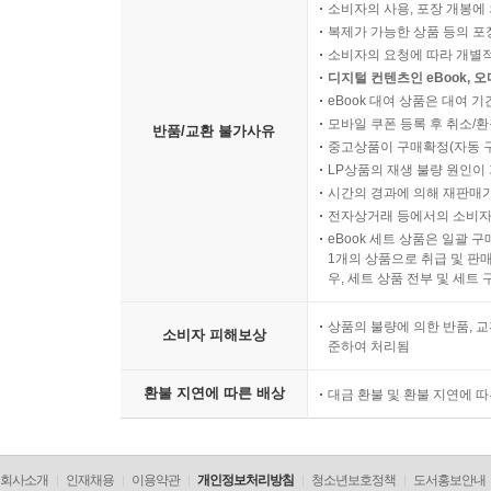
소비자의 사용, 포장 개봉에 
복제가 가능한 상품 등의 포장을 
소비자의 요청에 따라 개별
디지털 컨텐츠인 eBook, 
eBook 대여 상품은 대여 기
모바일 쿠폰 등록 후 취소/환
반품/교환 불가사유
중고상품이 구매확정(자동 
LP상품의 재생 불량 원인이 기
시간의 경과에 의해 재판매가
전자상거래 등에서의 소비자
eBook 세트 상품은 일괄 
1개의 상품으로 취급 및 판매
우, 세트 상품 전부 및 세트
상품의 불량에 의한 반품, 교
소비자 피해보상
준하여 처리됨
환불 지연에 따른 배상
대금 환불 및 환불 지연에 
회사소개
인재채용
이용약관
개인정보처리방침
청소년보호정책
도서홍보안내