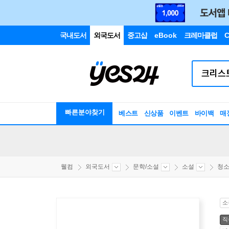
국내도서
외국도서
중고샵
eBook
크레마클럽
C
빠른분야찾기
베스트
신상품
이벤트
바이백
매
웰컴
외국도서
문학/소설
소설
청
소
직