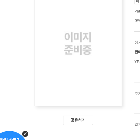
바
Pat
첫
정
판
Y
추
공유하기
결