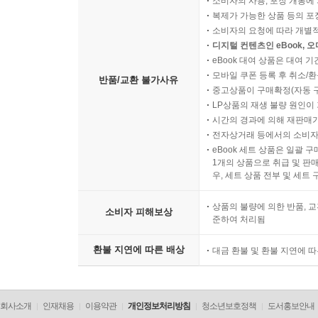
소비자의 사용, 포장 개봉에 
복제가 가능한 상품 등의 포장을 
소비자의 요청에 따라 개별
디지털 컨텐츠인 eBook, 
eBook 대여 상품은 대여 기
모바일 쿠폰 등록 후 취소/환
반품/교환 불가사유
중고상품이 구매확정(자동 
LP상품의 재생 불량 원인이 기
시간의 경과에 의해 재판매가
전자상거래 등에서의 소비자
eBook 세트 상품은 일괄 
1개의 상품으로 취급 및 판매
우, 세트 상품 전부 및 세트
상품의 불량에 의한 반품, 교
소비자 피해보상
준하여 처리됨
환불 지연에 따른 배상
대금 환불 및 환불 지연에 
회사소개
인재채용
이용약관
개인정보처리방침
청소년보호정책
도서홍보안내