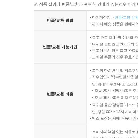
※ 상품 설명에 반품/교환과 관련한 안내가 있는경우 아래 
마이페이지 >
반품/교환 신청
반품/교환 방법
판매자 배송 상품은 판매자와
출고 완료 후 10일 이내의 
디지털 콘텐츠인 eBook의 
반품/교환 가능기간
중고상품의 경우 출고 완료일
모바일 쿠폰의 경우 유효기간(
고객의 단순변심 및 착오구
직수입양서/직수입일서중 일
단, 아래의 주문/취소 조건인
오늘 00시 ~ 06시 30분 
반품/교환 비용
오늘 06시 30분 이후 주문
직수입 음반/영상물/기프트 
단, 당일 00시~13시 사이
박스 포장은 택배 배송이 가
소비자의 책임 있는 사유로 