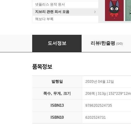
넷플리스 원작 원서
지브리 관련 외서 모음
책보다 부록
Management Information System
도서정보
리뷰/한줄평
(0/0)
품목정보
발행일
2020년 04월 12일
쪽수, 무게, 크기
208쪽 | 313g | 152*229*12
ISBN13
9786202524735
ISBN10
6202524731