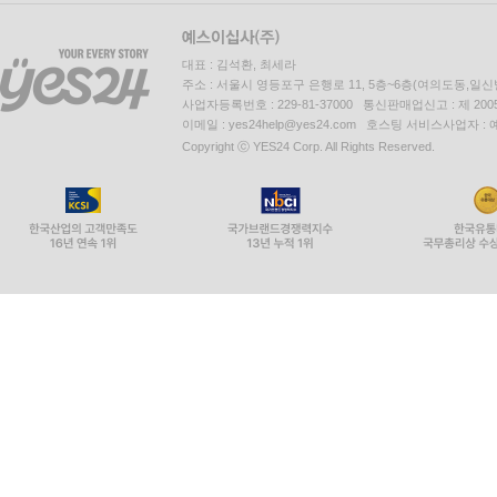
대표 : 김석환, 최세라
주소 : 서울시 영등포구 은행로 11, 5층~6층(여의도동,일신
사업자등록번호 : 229-81-37000 통신판매업신고 : 제 200
이메일 : yes24help@yes24.com 호스팅 서비스사업자 :
Copyright ⓒ YES24 Corp. All Rights Reserved.