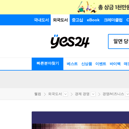
국내도서
외국도서
중고샵
eBook
크레마클럽
C
빠른분야찾기
베스트
신상품
이벤트
바이백
매
웰컴
외국도서
경제 경영
경영/비즈니스