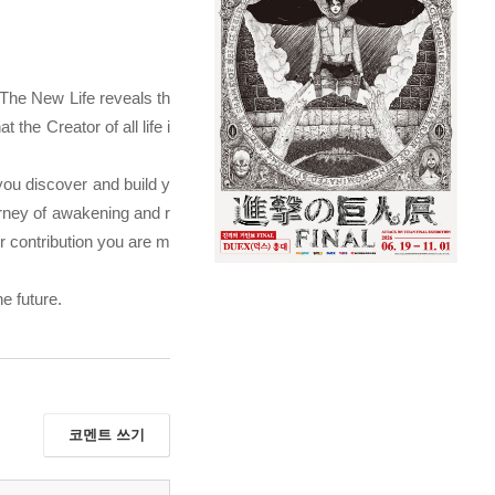
The New Life
reveals th
 the Creator of all life i
you discover and build y
urney of awakening and r
r contribution you are m
e future.
코멘트 쓰기