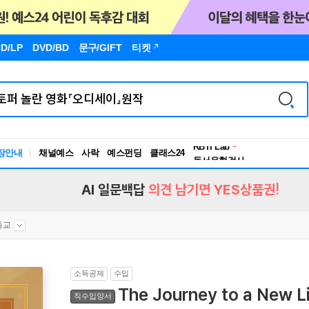
D/LP
DVD/BD
문구
/GIFT
티켓
독서유형검사
RBTI Lab
장안내
채널예스
사락
예스펀딩
클래스24
독서유형검사
AI 일문백답
의견 남기면 YES상품권!
독교
소득공제
수입
The Journey to a New Li
직수입양서