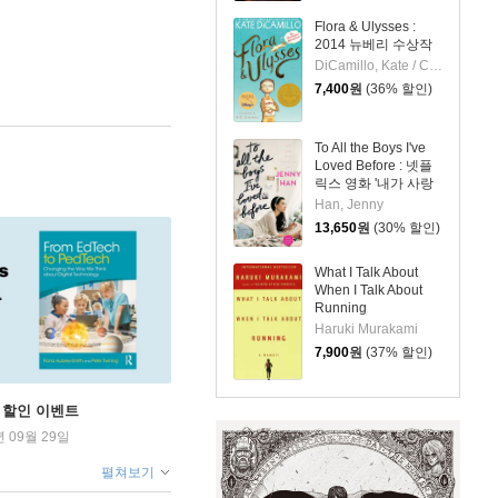
Flora & Ulysses :
2014 뉴베리 수상작
DiCamillo, Kate / Campbell, K. G.
7,400
원
(36% 할인)
To All the Boys I've
Loved Before : 넷플
릭스 영화 '내가 사랑
했던 모든 남자들에
Han, Jenny
게' 원작소설
13,650
원
(30% 할인)
What I Talk About
When I Talk About
Running
Haruki Murakami
7,900
원
(37% 할인)
학기 할인 이벤트
년 09월 29일
펼쳐보기