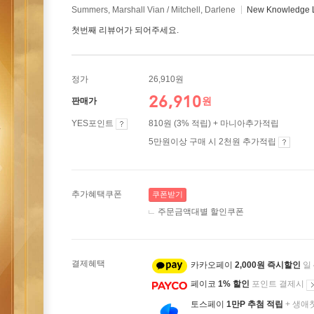
Summers, Marshall Vian / Mitchell, Darlene
New Knowledge L
첫번째 리뷰어가 되어주세요.
정가
26,910원
26,910
원
판매가
YES포인트
810원 (3% 적립) + 마니아추가적립
5만원이상 구매 시 2천원 추가적립
추가혜택쿠폰
쿠폰받기
주문금액대별 할인쿠폰
결제혜택
카카오페이
2,000원 즉시할인
일
페이코
1% 할인
포인트 결제시
토스페이
1만P 추첨 적립
+ 생애