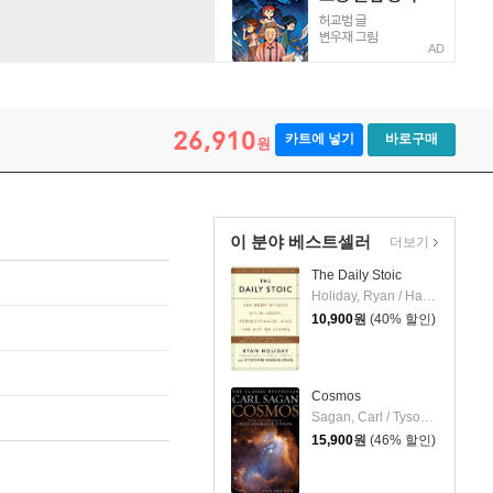
AD
26,910
카트에 넣기
바로구매
원
이 분야 베스트셀러
더보기
The Daily Stoic
Holiday, Ryan / Hanselman, Stephen
10,900
원
(40% 할인)
Cosmos
Sagan, Carl / Tyson, Neil Degrasse / Druyan, Ann
15,900
원
(46% 할인)