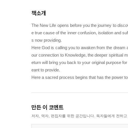
책소개
The New Life
opens before you the journey to discove
e true cause of the inner confusion, isolation and suff
s now providing.
Here God is calling you to awaken from the dream an
our connection to Knowledge, the deeper spiritual m
eturn will bring you back to your original purpose f
eant to provide.
Here a sacred process begins that has the power to f
만든 이 코멘트
저자, 역자, 편집자를 위한 공간입니다. 독자들에게 전하고