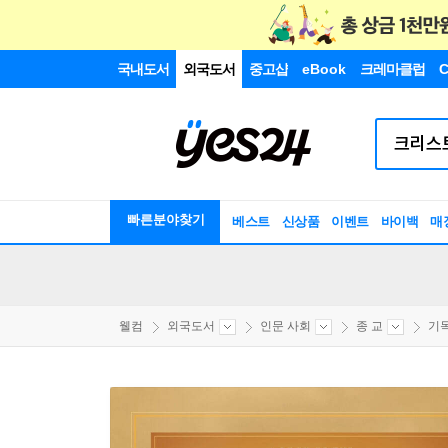
국내도서
외국도서
중고샵
eBook
크레마클럽
C
빠른분야찾기
베스트
신상품
이벤트
바이백
매
웰컴
외국도서
인문 사회
종 교
기