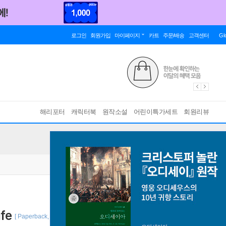
로그인
회원가입
마이페이지
카트
주문/배송
고객센터
Gl
해리포터
캐릭터북
원작소설
어린이특가세트
회원리뷰
fe
[ Paperback, POD 주문제작도서 ]
바인딩 & 에디션 안내