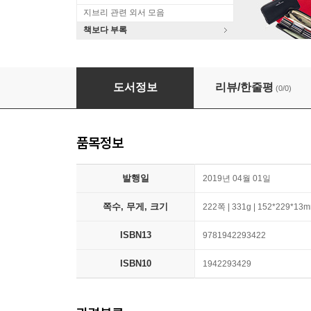
지브리 관련 외서 모음
책보다 부록
The Journey to a New Life
도서정보
리뷰/한줄평
(0/0)
품목정보
발행일
2019년 04월 01일
쪽수, 무게, 크기
222쪽 | 331g | 152*229*13
ISBN13
9781942293422
ISBN10
1942293429