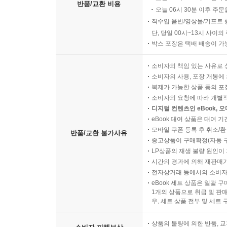
반품/교환 비용
오늘 06시 30분 이후 주문
직수입 음반/영상물/기프트 
단, 당일 00시~13시 사이
박스 포장은 택배 배송이 가
소비자의 책임 있는 사유로 
소비자의 사용, 포장 개봉에 
복제가 가능한 상품 등의 포장을 
소비자의 요청에 따라 개별
디지털 컨텐츠인 eBook, 
eBook 대여 상품은 대여 기
모바일 쿠폰 등록 후 취소/환
반품/교환 불가사유
중고상품이 구매확정(자동 
LP상품의 재생 불량 원인이 기
시간의 경과에 의해 재판매가
전자상거래 등에서의 소비자
eBook 세트 상품은 일괄 
1개의 상품으로 취급 및 판매
우, 세트 상품 전부 및 세트
상품의 불량에 의한 반품, 교