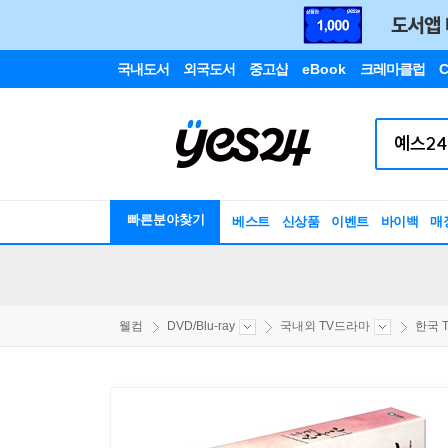
국내도서
외국도서
중고샵
eBook
크레마클럽
C
빠른분야찾기
베스트
신상품
이벤트
바이백
매
웰컴
DVD/Blu-ray
국내외 TV드라마
한국 