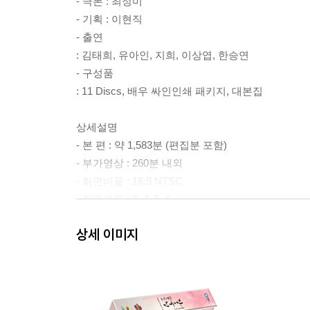
- 극본 : 최정미
- 기획 : 이현직
- 출연
: 김태희, 유아인, 지희, 이상엽, 한승연
- 구성품
: 11 Discs, 배우 싸인인쇄 패키지, 대본집
상세설명
- 본 편 : 약 1,583분 (편집분 포함)
- 부가영상 : 260분 내외
- 화면비율 : 16:9 NTSC
- 지역코드 : 3, 4, 5, 6
- 오 디 오 : DOLBY DIGITAL 2.0 Stereo
상세 이미지
- 유 통 : 이엔이미디어