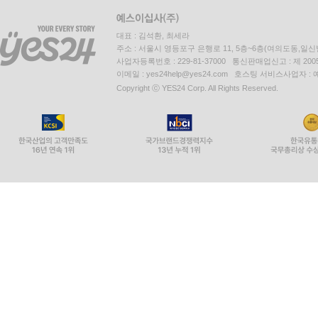
대표 : 김석환, 최세라
주소 : 서울시 영등포구 은행로 11, 5층~6층(여의도동,일신
사업자등록번호 : 229-81-37000 통신판매업신고 : 제 200
이메일 : yes24help@yes24.com 호스팅 서비스사업자 :
Copyright ⓒ YES24 Corp. All Rights Reserved.