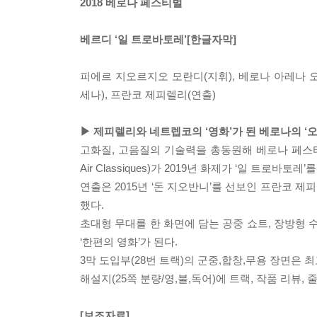
2018 베로나 페스티벌
베르디 ‘일 트로바토레’[한글자막]
피에르 지오르지오 모란디(지휘), 베로나 아레나 오
세나), 프란코 제피렐리(연출)
▶ 제피렐리와 네트렙코의 ‘영화’가 된 베로나의 ‘
고화질, 고음질의 기술력을 총동원해 베로나 페스티벌의 2
Air Classiques)가 2019년 화제가 ‘일 트로바토레
연출은 2015년 ‘돈 지오반니’를 선보인 프란코 제피
했다.
초대형 무대를 한 화면에 담는 공중 쇼트, 장방형
‘한편의 영화’가 된다.
3막 도입부(28번 트랙)의 군중,합창,무용 장면은 
해설지(25쪽 분량/영,불,독어)에 트랙, 작품 리뷰, 
[보조자료]