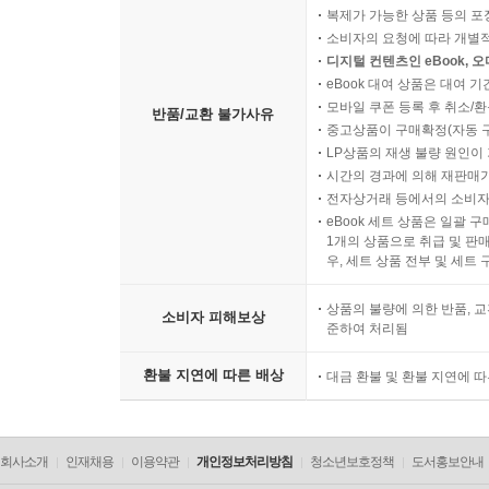
복제가 가능한 상품 등의 포장을 
소비자의 요청에 따라 개별
디지털 컨텐츠인 eBook, 
eBook 대여 상품은 대여 기
모바일 쿠폰 등록 후 취소/환
반품/교환 불가사유
중고상품이 구매확정(자동 
LP상품의 재생 불량 원인이 기
시간의 경과에 의해 재판매가
전자상거래 등에서의 소비자
eBook 세트 상품은 일괄 
1개의 상품으로 취급 및 판매
우, 세트 상품 전부 및 세트
상품의 불량에 의한 반품, 교
소비자 피해보상
준하여 처리됨
환불 지연에 따른 배상
대금 환불 및 환불 지연에 
회사소개
인재채용
이용약관
개인정보처리방침
청소년보호정책
도서홍보안내