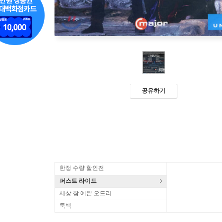
공유하기
한정 수량 할인전
퍼스트 라이드
세상 참 예쁜 오드리
룩백