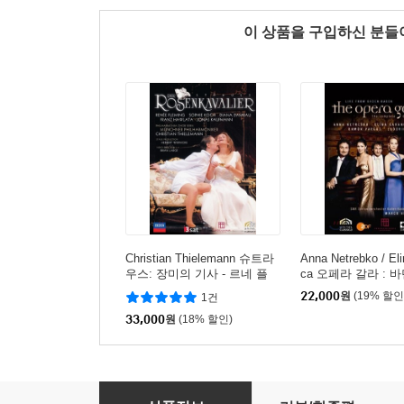
이 상품을 구입하신 분
Christian Thielemann 슈트라
Anna Netrebko / El
우스: 장미의 기사 - 르네 플
ca 오페라 갈라 : 
레밍 [2DVD]
라이브 - 네트레브코
22,000
원
(19% 할인
1건
카, 바르가스 (The Op
33,000
원
(18% 할인)
a - Live from Bade
Luca Salsi 베르디: 오페라 '일 트로바토레' (Verdi: 