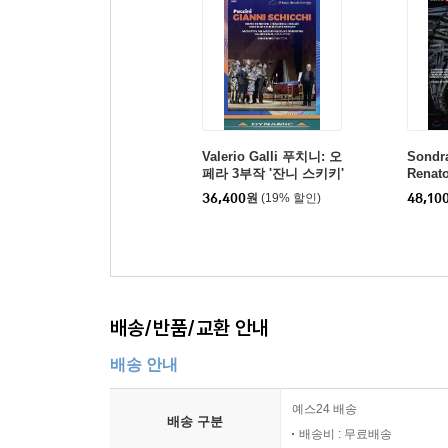
Valerio Galli 푸치니: 오
Sondr
페라 3부작 '잔니 스키키'
Renat
(Puccini: Gianni Schic
니: 노르
36,400
원
(19% 할인)
48,10
chi)
ma)
스키, 
포니
배송/반품/교환 안내
배송 안내
예스24 배송
배송 구분
배송비 : 무료배송