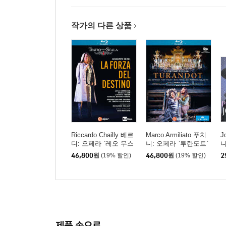
작가의 다른 상품
Riccardo Chailly 베르
Marco Armiliato 푸치
J
디: 오페라 `레오 무스
니: 오페라 `투란도트`
니
카토` (Verdi: Opera `La
(Puccini: Turandot)
(
46,800
원
(19% 할인)
46,800
원
(19% 할인)
2
Forza Del Destino`)
제품 속으로