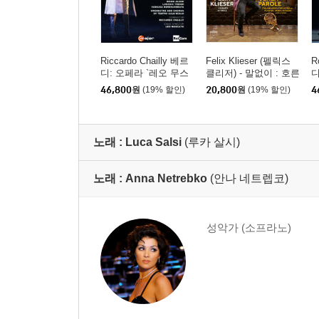
Riccardo Chailly 베르
Felix Klieser (펠릭스
R
디: 오페라 `레오 무스
클리저) - 말없이 : 호른
디
카토` (Verdi: Opera `La
으로 연주하는 이탈리
r
46,800
원
(19% 할인)
20,800
원
(19% 할인)
4
Forza Del Destino`)
아 아리아 (Senza Parol
e : Italian Arias for Hor
n by Puccini, Verdi, Ro
ssini and others)
노래 :
Luca Salsi
(루카 살시)
노래 :
Anna Netrebko
(안나 네트렙코)
성악가 (소프라노)