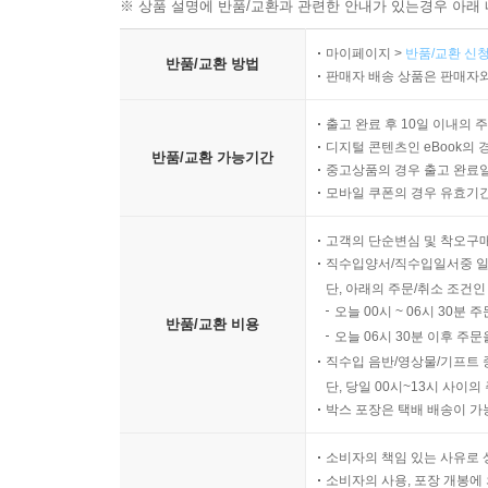
※ 상품 설명에 반품/교환과 관련한 안내가 있는경우 아래 
마이페이지 >
반품/교환 신청
반품/교환 방법
판매자 배송 상품은 판매자와
출고 완료 후 10일 이내의 
디지털 콘텐츠인 eBook의 
반품/교환 가능기간
중고상품의 경우 출고 완료일
모바일 쿠폰의 경우 유효기간(
고객의 단순변심 및 착오구
직수입양서/직수입일서중 일
단, 아래의 주문/취소 조건인
오늘 00시 ~ 06시 30분 
반품/교환 비용
오늘 06시 30분 이후 주문
직수입 음반/영상물/기프트 
단, 당일 00시~13시 사이
박스 포장은 택배 배송이 가
소비자의 책임 있는 사유로 
소비자의 사용, 포장 개봉에 