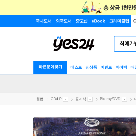
국내도서
외국도서
중고샵
eBook
크레마클럽
C
빠른분야찾기
베스트
신상품
이벤트
바이백
매
웰컴
CD/LP
클래식
Blu-ray/DVD