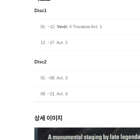
Disc1
01
~12.
Verdi:
Il Trovatore Act. 1
13
~27. Act. 2
Disc2
01
~08. Act. 3
09
~21. Act. 4
상세 이미지