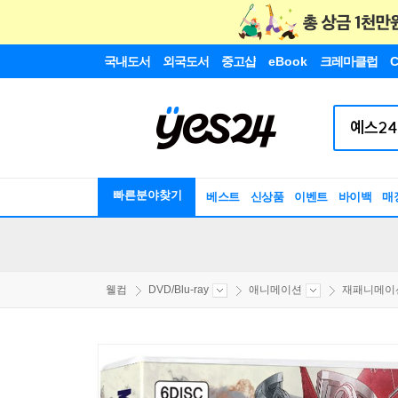
국내도서
외국도서
중고샵
eBook
크레마클럽
C
빠른분야찾기
베스트
신상품
이벤트
바이백
매
웰컴
DVD/Blu-ray
애니메이션
재패니메이