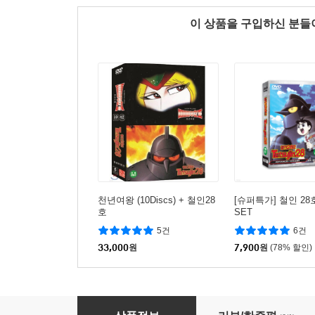
이 상품을 구입하신 분
천년여왕 (10Discs) + 철인28
[슈퍼특가] 철인 28호
호
SET
5건
6건
33,000
원
7,900
원
(78% 할인)
[슈퍼특가] 마징가 Z 극장판 1,2,3 + 오리지널 일