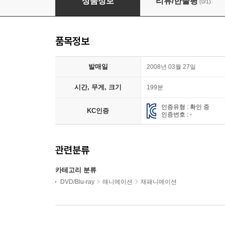
상품정보
리뷰/한줄평
(0/1)
품목정보
발매일
2008년 03월 27일
시간, 무게, 크기
199분
인증유형 : 확인 중
KC인증
인증번호 : -
관련분류
카테고리 분류
DVD/Blu-ray
애니메이션
재패니메이션