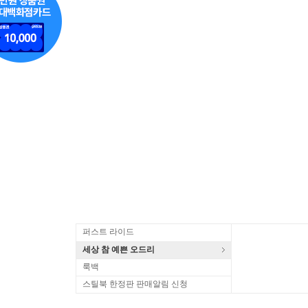
퍼스트 라이드
세상 참 예쁜 오드리
룩백
스틸북 한정판 판매알림 신청