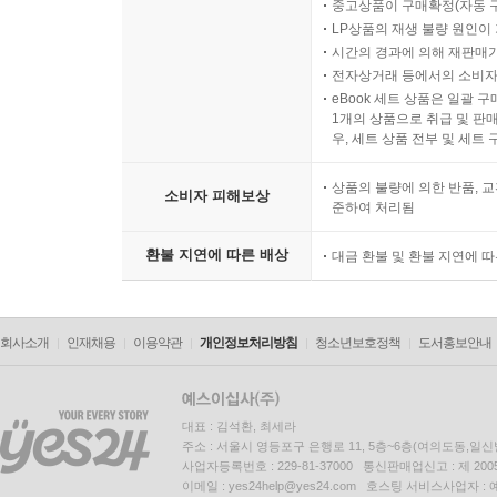
중고상품이 구매확정(자동 
LP상품의 재생 불량 원인이 기
시간의 경과에 의해 재판매가
전자상거래 등에서의 소비자
eBook 세트 상품은 일괄 
1개의 상품으로 취급 및 판매
우, 세트 상품 전부 및 세트
상품의 불량에 의한 반품, 교
소비자 피해보상
준하여 처리됨
환불 지연에 따른 배상
대금 환불 및 환불 지연에 
회사소개
인재채용
이용약관
개인정보처리방침
청소년보호정책
도서홍보안내
대표 : 김석환, 최세라
주소 : 서울시 영등포구 은행로 11, 5층~6층(여의도동,일신
사업자등록번호 : 229-81-37000 통신판매업신고 : 제 200
이메일 : yes24help@yes24.com 호스팅 서비스사업자 :