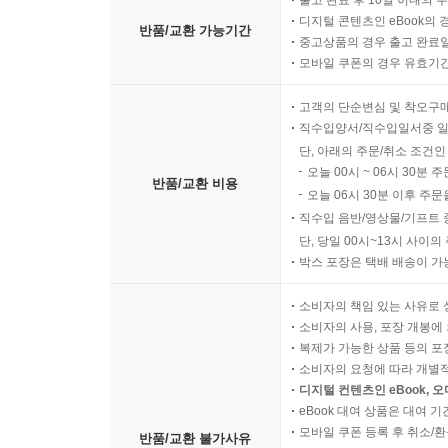
출고 완료 후 10일 이내의 
디지털 콘텐츠인 eBook의 
반품/교환 가능기간
중고상품의 경우 출고 완료일
모바일 쿠폰의 경우 유효기간(
고객의 단순변심 및 착오구
직수입양서/직수입일서중 일
단, 아래의 주문/취소 조건인
오늘 00시 ~ 06시 30분 
반품/교환 비용
오늘 06시 30분 이후 주문
직수입 음반/영상물/기프트 
단, 당일 00시~13시 사이
박스 포장은 택배 배송이 가
소비자의 책임 있는 사유로 
소비자의 사용, 포장 개봉에 
복제가 가능한 상품 등의 포장을 
소비자의 요청에 따라 개별
디지털 컨텐츠인 eBook, 
eBook 대여 상품은 대여 기
모바일 쿠폰 등록 후 취소/환
반품/교환 불가사유