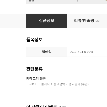
룩백
Thomanerchor Leipzig 바흐: 칸타타 34, 74, 1
상품정보
리뷰/한줄평
(0/0)
품목정보
발매일
2012년 11월 09일
관련분류
카테고리 분류
CD/LP
클래식
종교음악
종교음악 (수입)