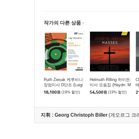
작가의 다른 상품
Ruth Ziesak 케루비니:
Helmuth Rilling 하이든:
C
장엄미사 D단조 (Luigi
미사 모음집 (Haydn: M
테
Cherubini: Messe Sole
asses) [4CD]
m
18,100
원
(19% 할인)
54,500
원
(19% 할인)
2
nnelle No.2)
nd
지휘 :
Georg Christoph Biller
(게오르그 크