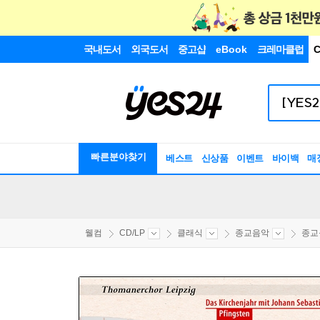
국내도서
외국도서
중고샵
eBook
크레마클럽
C
빠른분야찾기
베스트
신상품
이벤트
바이백
매
웰컴
CD/LP
클래식
종교음악
종교