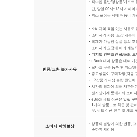
직수입 음반/영상물/기프트 
단, 당일 00시~13시 사이
박스 포장은 택배 배송이 가
소비자의 책임 있는 사유로 
소비자의 사용, 포장 개봉에 
복제가 가능한 상품 등의 포장을 
소비자의 요청에 따라 개별
디지털 컨텐츠인 eBook, 
eBook 대여 상품은 대여 기
모바일 쿠폰 등록 후 취소/환
반품/교환 불가사유
중고상품이 구매확정(자동 
LP상품의 재생 불량 원인이 기
시간의 경과에 의해 재판매가
전자상거래 등에서의 소비자
eBook 세트 상품은 일괄 
1개의 상품으로 취급 및 판매
우, 세트 상품 전부 및 세트
상품의 불량에 의한 반품, 교
소비자 피해보상
준하여 처리됨