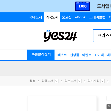
국내도서
외국도서
중고샵
eBook
크레마클럽
C
빠른분야찾기
베스트
신상품
이벤트
바이백
매
웰컴
외국도서
일본도서
일반사회
소
직