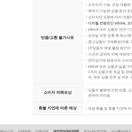
소비자의 사용, 포장 개봉에 
복제가 가능한 상품 등의 포장을 
소비자의 요청에 따라 개별
디지털 컨텐츠인 eBook, 
eBook 대여 상품은 대여 기
모바일 쿠폰 등록 후 취소/환
반품/교환 불가사유
중고상품이 구매확정(자동 
LP상품의 재생 불량 원인이 기
시간의 경과에 의해 재판매가
전자상거래 등에서의 소비자
eBook 세트 상품은 일괄 
1개의 상품으로 취급 및 판매
우, 세트 상품 전부 및 세트
상품의 불량에 의한 반품, 교
소비자 피해보상
준하여 처리됨
환불 지연에 따른 배상
대금 환불 및 환불 지연에 
회사소개
인재채용
이용약관
개인정보처리방침
청소년보호정책
도서홍보안내