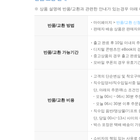
※ 상품 설명에 반품/교환과 관련한 안내가 있는경우 아래 
마이페이지 >
반품/교환 신청
반품/교환 방법
판매자 배송 상품은 판매자와
출고 완료 후 10일 이내의 
디지털 콘텐츠인 eBook의 
반품/교환 가능기간
중고상품의 경우 출고 완료일
모바일 쿠폰의 경우 유효기간(
고객의 단순변심 및 착오구
직수입양서/직수입일서중 일
단, 아래의 주문/취소 조건인
오늘 00시 ~ 06시 30분 
반품/교환 비용
오늘 06시 30분 이후 주문
직수입 음반/영상물/기프트 
단, 당일 00시~13시 사이
박스 포장은 택배 배송이 가
소비자의 책임 있는 사유로 