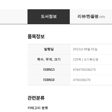
アトウッド博士の自閉症スペクトラム障害の子
도서정보
리뷰/한줄평
(0/0)
품목정보
발행일
2012년 08월 01일
쪽수, 무게, 크기
125쪽 | 크기확인중
ISBN13
9784750336275
ISBN10
4750336270
관련분류
카테고리 분류