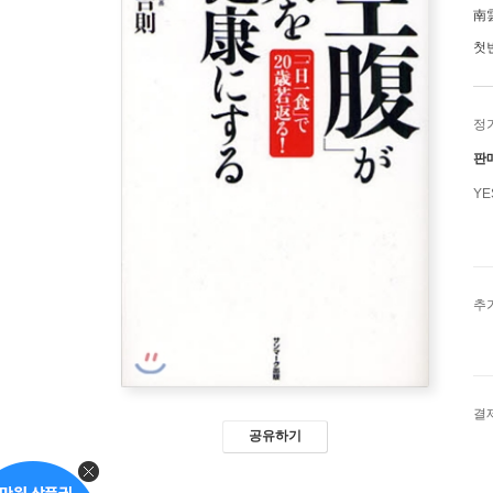
南
첫
정
판
Y
추
결
공유하기