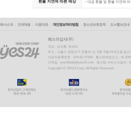
환불 지연에 따른 배상
대금 환불 및 환불 지연에 
회사소개
인재채용
이용약관
개인정보처리방침
청소년보호정책
도서홍보안내
대표 : 김석환, 최세라
주소 : 서울시 영등포구 은행로 11, 5층~6층(여의도동,일신
사업자등록번호 : 229-81-37000 통신판매업신고 : 제 200
이메일 : yes24help@yes24.com 호스팅 서비스사업자 :
Copyright ⓒ YES24 Corp. All Rights Reserved.