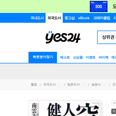
국내도서
외국도서
중고샵
eBook
크레마클럽
C
빠른분야찾기
베스트
신상품
이벤트
바이백
매
웰컴
외국도서
일본도서
실용서
건
소
직