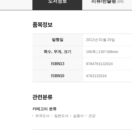
도서정보
리뷰/한줄평
(0/0)
품목정보
발행일
2012년 01월 20일
쪽수, 무게, 크기
190쪽 | 130*188mm
ISBN13
9784763132024
ISBN10
4763132024
관련분류
카테고리 분류
외국도서
일본도서
실용서
건강