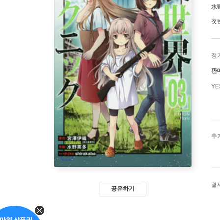
水
첫
정
판
Y
추
결
공유하기