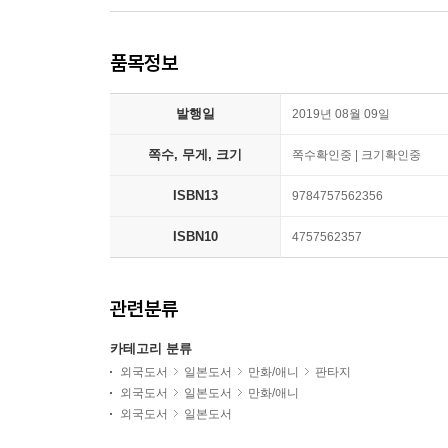
품목정보
발행일
2019년 08월 09일
쪽수, 무게, 크기
쪽수확인중 | 크기확인중
ISBN13
9784757562356
ISBN10
4757562357
관련분류
카테고리 분류
외국도서
일본도서
만화/애니
판타지
외국도서
일본도서
만화/애니
외국도서
일본도서