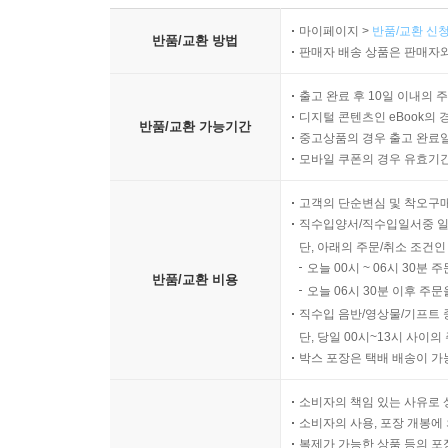
마이페이지 >
반품/교환 신청
반품/교환 방법
판매자 배송 상품은 판매자와
출고 완료 후 10일 이내의 
디지털 콘텐츠인 eBook의 
반품/교환 가능기간
중고상품의 경우 출고 완료일
모바일 쿠폰의 경우 유효기간(
고객의 단순변심 및 착오구
직수입양서/직수입일서중 일
단, 아래의 주문/취소 조건인
오늘 00시 ~ 06시 30분 
반품/교환 비용
오늘 06시 30분 이후 주문
직수입 음반/영상물/기프트 
단, 당일 00시~13시 사이
박스 포장은 택배 배송이 가
소비자의 책임 있는 사유로 
소비자의 사용, 포장 개봉에 
복제가 가능한 상품 등의 포장을 