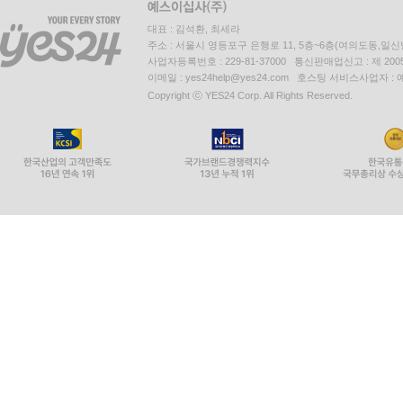
대표 : 김석환, 최세라
주소 : 서울시 영등포구 은행로 11, 5층~6층(여의도동,일신
사업자등록번호 : 229-81-37000 통신판매업신고 : 제 200
이메일 : yes24help@yes24.com 호스팅 서비스사업자 :
Copyright ⓒ YES24 Corp. All Rights Reserved.