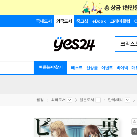
국내도서
외국도서
중고샵
eBook
크레마클럽
C
빠른분야찾기
베스트
신상품
이벤트
바이백
매
웰컴
외국도서
일본도서
만화/애니
소
직