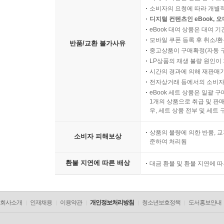
소비자의 요청에 따라 개별
디지털 컨텐츠인 eBook, 
eBook 대여 상품은 대여 기
모바일 쿠폰 등록 후 취소/환
반품/교환 불가사유
중고상품이 구매확정(자동 
LP상품의 재생 불량 원인이 기
시간의 경과에 의해 재판매가
전자상거래 등에서의 소비자
eBook 세트 상품은 일괄 
1개의 상품으로 취급 및 판매
우, 세트 상품 전부 및 세트
상품의 불량에 의한 반품, 교
소비자 피해보상
준하여 처리됨
환불 지연에 따른 배상
대금 환불 및 환불 지연에 
회사소개
인재채용
이용약관
개인정보처리방침
청소년보호정책
도서홍보안내