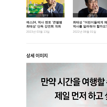
소통 : 메시지를 효과적으로 전달하는 법
[3장] 한 번의 인생, 어떻게 살 것인가
읽다
읽다
예스24, 역사 멘토 '큰별쌤
최태성 "어린이들에게 
최태성' 단독 강연회 개최
역사를 알려줘야 할까요?
정도전 : 억압으로부터 자유로워지려면
2023년 03월 13일
2022년 08월 01일
김육 : 삶을 던진다는 것의 의미
장보고 : 바다 너머를 상상하는 힘
박상진 : 꿈은 명사가 아니라 동사여야 한다
이회영 : 시대의 과제를 마주하는 자세
상세 이미지
[4장] 인생의 답을 찾으려는 사람들에게
각자의 삶에는 자신만의 궤적이 필요하다
역사의 흐름 속에서 현재를 바라본다면
지금 나의 온도는 적정한가
시민이라는 말의 무게
오늘을 잘살기 위해 필요한 것