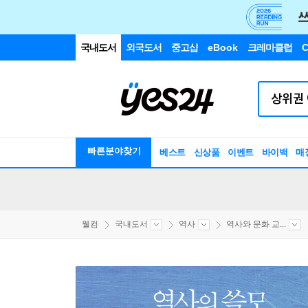
국내도서
외국도서
중고샵
eBook
크레마클럽
C
빠른분야찾기
베스트
신상품
이벤트
바이백
매
웰컴
국내도서
역사
역사와 문화 교...