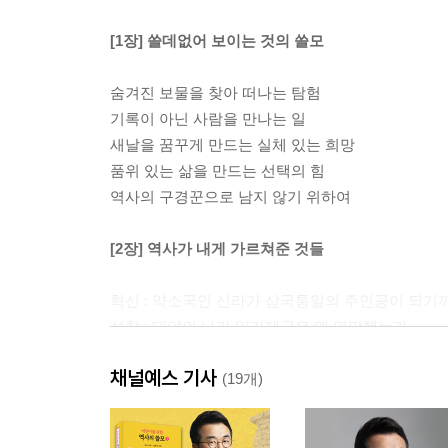
[1장] 쓸데없어 보이는 것의 쓸모
숨겨진 보물을 찾아 떠나는 탐험
기록이 아닌 사람을 만나는 일
새날을 꿈꾸게 만드는 실체 있는 희망
품위 있는 삶을 만드는 선택의 힘
역사의 구경꾼으로 남지 않기 위하여
[2장] 역사가 내게 가르쳐준 것들
혁신 : 약소국인 신라가 삼국통일의 주인공이 되기
성찰 : 태양의 나라 잉카제국은 왜 멸망했는가
창조 : 세상을 바꾸는 생각의 조건
채널예스 기사
협상 : 하나를 내어주고 둘을 얻는 협상의 달인들
(19개)
공감 : 왜 할머니, 할아버지는 태극기를 들고 광장
합리 : 체면과 실속 중 무엇을 챙겨야 할까