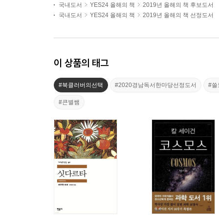
국내도서
YES24 올해의 책
2019년 올해의 책 후보도서
국내도서
YES24 올해의 책
2019년 올해의 책 선정도서
이 상품의 태그
#북클러버의선택
#2020경남독서한마당선정도서
#
#큰별쌤