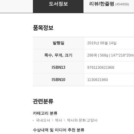
역사의 쓸모
도서정보
리뷰/한줄평
(454/656)
품목정보
발행일
2019년 06월 14일
쪽수, 무게, 크기
296쪽 | 568g | 147*218*20
ISBN13
9791130621968
ISBN10
1130621960
관련분류
카테고리 분류
국내도서
역사
역사와 문화 교양서
수상내역 및 미디어 추천 분류