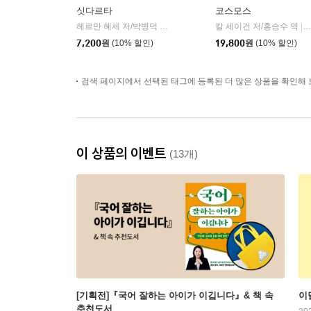
싯다르타
코스모스
헤르만 헤세 저/박병덕 역
민음사
칼 세이건 저/홍승수 역
|
|
7,200
원
(10% 할인)
19,800
원
(10% 할인)
검색 페이지에서 선택된 태그에 등록된 더 많은 상품을 확인해 
이 상품의 이벤트
(13개)
[기획전]『국어 잘하는 아이가 이깁니다』& 책 속
이
추천도서