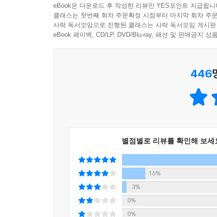
eBook은 다운로드 후 작성한 리뷰만 YES포인트 지급됩니
우리도 모르는 사이에 세계관을 형성하는 데 영향
클래스는 첫번째 회차 주문확정 시점부터 마지막 회차 주문
수백 년 전 이야기로 오늘의 고민을 해결하는
사락 독서모임으로 진행된 클래스는 사락 독서모임 게시판
것을 긍정적으로 여기죠. 하지만 저는 그 전통이라
세상에서 가장 실용적인 역사 사용법
eBook 페이백, CD/LP, DVD/Blu-ray, 패션 및 판매금
마음으로 그 기원을 낱낱이 가려본 적 없는 것들을
“길을 잃고 방황할 때마다 나는 역사에서 답을 찾았
생각이라는 판단이 들면 받아들이지 말고, 그 생각이
---「역사의 흐름 속에서 현재를 바라본다면」중에
446
경쟁과 효율을 강조하는 시대에 ‘쓸데없다’는 말은
수백 년, 수천 년 전 이야기를 배우는 역사가 
조선의 18대 왕 현종의 실록을 보면 거의 대부분이
경쟁과 효율을 우선순위로 두는 기업의 경영진이 가
내 지속되었는데 그로부터 약 350년이 흐른 지금,
것만으로도 시간이 모자란 그들이 역사에 심취하는
싸움을 벌였다는 생각이 들지 않나요? (……) 21
의 에너지를 쏟을 정도로 우선순위에 있는 일인지 말
역사 대중화를 위해 힘써온 저자는 이 문제에 답
요가 있습니다. 갈등은 당연한 것이고 뜨거움도 
별점별로 리뷰를 확인해 보세
배워서 어디에 쓰냐고 말하는 사람들에게 반박이
다.
구텐베르크가 개발한 대량 인쇄 기술과 세종대왕
---「지금 나의 온도는 적정한가」중에서
알아보고, 대제국 몽골에 항복하면서도 고려의 전
16%
기술을 배우는 등 한국사와 세계사를 넘나들며 사람
3%
역사는 흔한 오해와 달리 고리타분하거나 미련한 것
0%
데 도움이 되는 도구죠. 불확실성의 시대에서 우리는
『역사의 쓸모』는 역사를 재미있게 풀어주는 책이
0%
까? 역사를 공부한 사람은 이 질문에 긍정적으로 답할