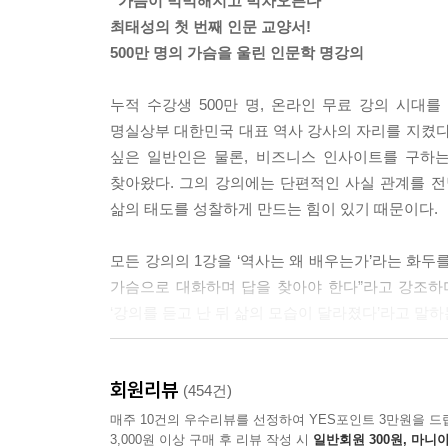
“가슴이 먹먹해지고 벅차오른다”
나 창의력을 말하면 사람들은 자꾸 전에 없던 새로
최태성의 첫 번째 인문 교양서!
으면 널리 쓰이지 않습니다.
500만 명의 가슴을 울린 인문학 명강의
---「창조 : 세상을 바꾸는 생각의 조건」중에서
누적 수강생 500만 명, 온라인 무료 강의 시대를
정도전의 사상은 굉장히 급진적이었습니다. 모든 토
명실상부 대한민국 대표 역사 강사의 자리를 지켰다
당하고 유랑하면서 만난 비뚤어진 세상에 문제의식
싶은 일반인은 물론, 비즈니스 인사이트를 구하는
밀하게 고민했어요. 길고 막막한 인생의 터널에서 주
찾아왔다. 그의 강의에는 단편적인 사실 관계를 전
하다니, 고려 망해라!’하면서 괴로워하고 술이나 
삶의 태도를 성찰하게 만드는 힘이 있기 때문이다.
---「정도전 : 억압으로부터 자유로워지려면」중에
모든 강의의 1강을 ‘역사는 왜 배우는가’라는 화두를
독립운동가 박상진은 법학을 공부하던 학생이었는데 
가슴으로 대화하며 답을 찾아야 한다”라고 강조하
년에 판사 시험에 합격합니다. 평양 법원으로 발령
‘강의를 듣고 난 뒤 삶의 모습이 달라졌다’라고 말하
다. 이제 내가 앉을 자리는 판사 자리가 아니라 판
리지 못했을 거예요. 하지만 박상진의 꿈은 판사가 
저자는 현장에서 대중과 만나며 역사를 쉽고 재미있
범한 이에게 도움을 주고, 정의가 살아 있음을 증명
회원리뷰
주는 것도 중요하다는 것을 깨달았다. 그가 지난 2
(454건)
지요.
이유다. 현장에서 직접 강의를 듣고 있다는 착각
매주 10건의 우수리뷰를 선정하여 YES포인트 3만원을 드
---「박상진 : 꿈은 명사가 아니라 동사여야 한다
3,000원 이상 구매 후 리뷰 작성 시
일반회원 300원, 마니아
가득한 새로운 역사의 세계에 첫발을 디디게 될 것이