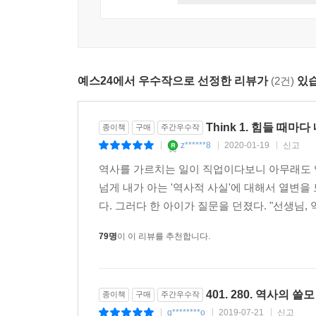
설명서에 가깝다. 이 책을 통해 더 이상 역사가
으며 서로 의지하며 살아가면 된다고. 역사를 통해 
확인한다면, 삶의 모든 영역에서 역사의 교훈을 사용
부하려는 사람들에게 저는 이렇게 말하고 싶습니다.
“역사는 삶이라는 문제에 대한 가장 완벽한 해설서
---「오늘을 잘살기 위해 필요한 것」중에서
예스24에서 우수작으로 선정한 리뷰가
(2건)
있습
나를 억압하는 것들로부터 자유로워지고
역사 앞에서 떳떳한 삶을 살기 위한 22가지 통찰
Think 1. 힘들 때마
종이책
구매
주간우수작
만약 당신에게 시간을 여행할 수 있는 특별한 능력
z******8
2020-01-19
신고
|
|
|
돌아가 자신이 저질렀던 실수를 만회하기도 하고, 
역사를 가르치는 일이 직업이다보니 아무래도 역
선택은 언제나 두려운 일이기 때문이다. 시간을 되
넘게 내가 아는 '역사적 사실'에 대해서 열변을
속으로 시간 여행을 떠났다. 삶이라는 문제에 대한 
다. 그러다 한 아이가 질문을 던졌다. "선생님, 
해설에서 도움을 얻듯, 우리보다 앞서 살았던 인물들
79명
이 이 리뷰를 추천합니다.
“역사는 사람을 만나는 인문학”이라고 강조하는 저
얻고 어떤 문제에 대한 답을 찾았는지 이야기한다.
절망하는 대신 새로운 나라를 만들기 위해 판을 짠 
401. 280. 역사의 쓸모
종이책
구매
주간우수작
그리며 살다간 인물을 여럿 소개하며 ‘한 번뿐인 인
g********o
2019-07-21
신고
|
|
|