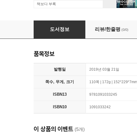
책보다 부록
Cute Yellow Chicks Easter Planner: Relieve S
도서정보
리뷰/한줄평
(0/0)
품목정보
발행일
2019년 03월 21일
쪽수, 무게, 크기
110쪽 | 172g | 152*229*7m
ISBN13
9781091033245
ISBN10
1091033242
이 상품의 이벤트
(5개)