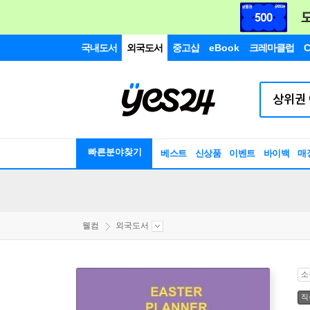
국내도서
외국도서
중고샵
eBook
크레마클럽
C
빠른분야찾기
베스트
신상품
이벤트
바이백
매
웰컴
외국도서
소
직