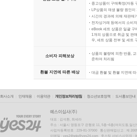
중고상품이 구매확정(자동 
LP상품의 재생 불량 원인이 기
시간의 경과에 의해 재판매가
전자상거래 등에서의 소비자
eBook 세트 상품은 일괄 
1개의 상품으로 취급 및 판매
우, 세트 상품 전부 및 세트
상품의 불량에 의한 반품, 교
소비자 피해보상
준하여 처리됨
환불 지연에 따른 배상
대금 환불 및 환불 지연에 
회사소개
인재채용
이용약관
개인정보처리방침
청소년보호정책
도서홍보안내
대표 : 김석환, 최세라
주소 : 서울시 영등포구 은행로 11, 5층~6층(여의도동,일신
사업자등록번호 : 229-81-37000 통신판매업신고 : 제 200
이메일 : yes24help@yes24.com 호스팅 서비스사업자 :