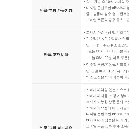
출고 완료 후 10일 이내의 
디지털 콘텐츠인 eBook의 
반품/교환 가능기간
중고상품의 경우 출고 완료일
모바일 쿠폰의 경우 유효기간(
고객의 단순변심 및 착오구
직수입양서/직수입일서중 일
단, 아래의 주문/취소 조건인
오늘 00시 ~ 06시 30분 
반품/교환 비용
오늘 06시 30분 이후 주문
직수입 음반/영상물/기프트 
단, 당일 00시~13시 사이
박스 포장은 택배 배송이 가
소비자의 책임 있는 사유로 
소비자의 사용, 포장 개봉에 
복제가 가능한 상품 등의 포장을 
소비자의 요청에 따라 개별
디지털 컨텐츠인 eBook, 
eBook 대여 상품은 대여 기
모바일 쿠폰 등록 후 취소/환
반품/교환 불가사유