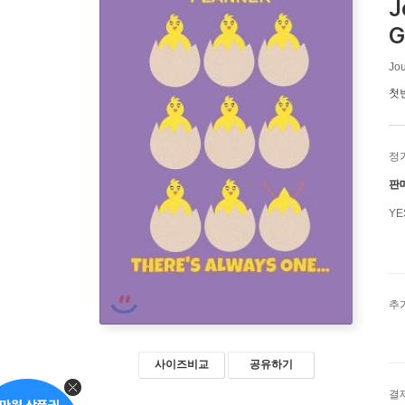
J
G
Jou
첫
정
판
Y
추
사이즈비교
공유하기
결