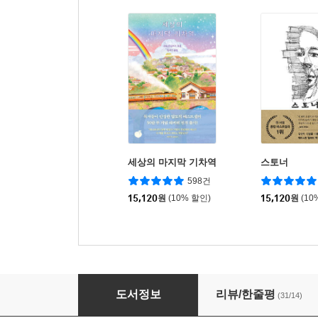
세상의 마지막 기차역
스토너
598건
15,120
원
(10% 할인)
15,120
원
(10
아일린
도서정보
리뷰/한줄평
(31/14)