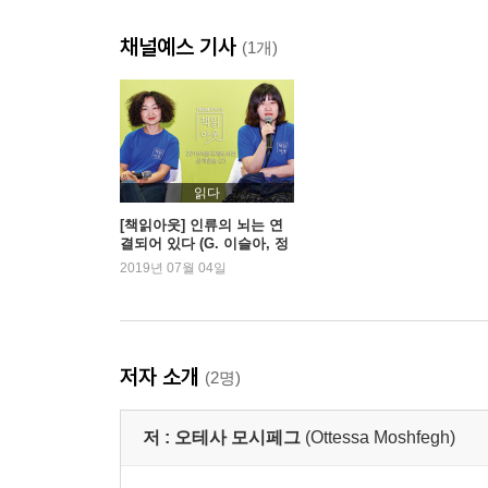
채널예스 기사
(1개)
읽다
[책읽아웃] 인류의 뇌는 연
결되어 있다 (G. 이슬아, 정
세랑 작가)
2019년 07월 04일
저자 소개
(2명)
저 :
오테사 모시페그
(Ottessa Moshfegh)