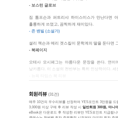
President」라는 기고문을 통해 캐주얼하고 유
- 보스턴 글로브
우리 가족이 어디에서 잘못되었는지 모르겠다. 우리는
이처럼 당당하고 재기 넘치는 젊은 작가의 문학적·
게 생긴 일은 그저 운의 문제가 아니었나 싶다.
짐 톰프슨과 퍼트리샤 하이스미스가 만난다면 아
기혐오와 망상 없이는 통과할 수 없었던 한 여자의 
훌륭하게 쓰였고, 끔찍하게 재미있다.
--- p.361
“독자의 마음에 불안한 여운을 남기는 걸작 심리 드
- 존 밴빌 (소설가)
미국 보스턴 외곽의 소년원에서 비서로 일하는 2
셜리 잭슨과 메리 겟스킬이 문학계의 딸을 둔다면 
성격에 야한 상상과 독특한 망상을 즐기며, 한집
- 북페이지
짝사랑하는 소년원 교도관을 집앞에서 스토킹하고,
오테사 모시페그는 아름다운 문장을 쓴다. 연이어
쾌활한 소년원 교육국장 리베카가 등장하면서 일대
날카롭다. 이 소설의 전반부는 특히 인상적이다. 
존재가 되고, 실제로 친구 한 명 없는 아일린에게
- 뉴욕 타임스 북 리뷰
맡겨둔 총을 챙겨 리베카의 집으로 향한 아일린. 하
태도도 석연치 않다. 둘만의 행복한 시간이 산산조
지금껏 소설에서 만나온 사회 부적응자 가운데 가
회원리뷰
(31건)
당신은 이런 작품을 읽어본 적 없을 것이다.
나는 비쩍 마르고 각진 몸매에 움직임은 모나고
- 워싱턴 포스트
매주 10건의 우수리뷰를 선정하여 YES포인트 3만원을 드
얼굴의 지형은 차갑고 생기 없는 뉴잉글랜드적 외피 
3,000원 이상 구매 후 리뷰 작성 시
일반회원 300원, 마니아
있었을 것이다. 진짜로 똑똑하기엔 참을성이 너무 없었
eBook은 다운로드 후 작성한 리뷰만 YES포인트 지급됩니
주인공 아일린이 결코 단순한 문학적 괴물이 아
클래스는 첫번째 회차 주문확정 시점부터 마지막 회차 주문