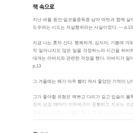
책 속으로
지난 세월 동안 알코올중독증 남자 여럿과 함께 살
도우려는 시도는 자살행위라는 사실이었다. --- p.13
지금 나는 혼자 산다. 행복하게. 심지어, 기쁨에 
직 일어나지도 않은 일을 걱정하느라 시간을 허비하지
대개는 아버지와 관련한 걱정을 했다. 아버지가 얼마나
p.13
그 겨울에는 해가 아주 빨리 져서 좋았던 기억이 난다.
그가 좋아할 유형은 예쁘고 다리가 길고 입술이 불룩
장씩 넘길 때마다 이두박근이 꿈틀하고 치솟는 모습
모습이 떠오른다. 아름다웠다. 한 편의 시였다. --- p.
아, 내 불쌍한 지하 세계, 두꺼운 면 팬티와 어머