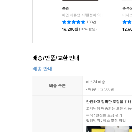
속죄
순수
이언 매큐언 저/한정아 역
문학동네
이디스
|
133건
16,200
원
(10% 할인)
12,6
배송/반품/교환 안내
배송 안내
예스24 배송
배송 구분
배송비 : 2,500원
안전하고 정확한 포장을 위해 
고객님께 배송되는 모든 상품을
목적 : 안전한 포장 관리
촬영범위 : 박스 포장 작업