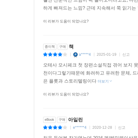
망가진 가족의 왜곡과 공모를 포착한 걸작.
하게 빠져드는 느낌? 근데 지속해서 쭉 읽기는 
한 젊은 여성의 불균형과 미성숙, 우울과 의뭉스
- BBC
전개되는 이 작품은 미묘한 불안감으로 독자의 심
이 리뷰가 도움이 되었나요?
진실을 말하는 아름다운 작품. 굉장히 재미있고 흥
이끌어내며 다채롭고 생생한 이입과 공감의 경험을
- 북포럼
유머 깃든 통찰이 절묘하게 등장해 쾌감과 위로를 
이 젊은 여성의 서사는, 누구나가 거쳐온 젊은 날
책
종이책
구매
최고의 심리 서스펜스 소설.
단계를 통과하고 있는 젊은 세대를 위한 공감의 
a*****4
2025-01-19
신고
|
|
|
- 북리스트
위력의 작품이다.
오테사 모시페크 첫 장편소설직접 겪어 보지 못
주목해야 할 유능한 작가로서 오테사 모시페그를 알
천이다그렇기때문에 화려하고 유려한 문체, 드라
- 버슬
은 플롯과 스토리텔링이다
더보기
이 리뷰가 도움이 되었나요?
아일린
eBook
구매
e******4
2020-12-28
신고
|
|
|
처음 들어본 작가였는데 2016 펜/헤밍웨이상을