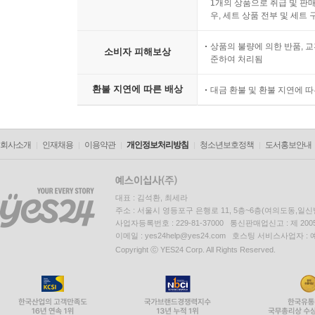
1개의 상품으로 취급 및 판매
우, 세트 상품 전부 및 세트
상품의 불량에 의한 반품, 교
소비자 피해보상
준하여 처리됨
환불 지연에 따른 배상
대금 환불 및 환불 지연에 
회사소개
인재채용
이용약관
개인정보처리방침
청소년보호정책
도서홍보안내
대표 : 김석환, 최세라
주소 : 서울시 영등포구 은행로 11, 5층~6층(여의도동,일신
사업자등록번호 : 229-81-37000 통신판매업신고 : 제 200
이메일 : yes24help@yes24.com 호스팅 서비스사업자 :
Copyright ⓒ YES24 Corp. All Rights Reserved.