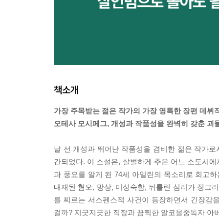
책소개
가장 주목받는 젊은 작가의 가장 영특한 장편 데뷔
오테사 모시페그, 개성과 작품성을 완벽히 갖춘 괴
날 선 개성과 뛰어난 작품성을 겸비한 젊은 작가
간되었다. 이 소설은, 살벌하게 추운 어느 소도시에
과 풍요를 알게 된 74세 아일린의 목소리로 회고하
내재된 혐오, 망상, 미성숙함, 뒤틀린 심리가 징
를 찌르는 서스펜스적 사건이 등장하면서 긴장감을 한
걸까? 지긋지긋한 직장과 끔찍한 알코올중독자 아버