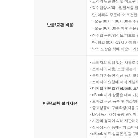
고객의 단순변심 및 착오구
직수입양서/직수입일서중 일
단, 아래의 주문/취소 조건인
오늘 00시 ~ 06시 30분 
반품/교환 비용
오늘 06시 30분 이후 주문
직수입 음반/영상물/기프트 
단, 당일 00시~13시 사이
박스 포장은 택배 배송이 가
소비자의 책임 있는 사유로 
소비자의 사용, 포장 개봉에 
복제가 가능한 상품 등의 포장을 
소비자의 요청에 따라 개별
디지털 컨텐츠인 eBook, 
eBook 대여 상품은 대여 기
모바일 쿠폰 등록 후 취소/환
반품/교환 불가사유
중고상품이 구매확정(자동 
LP상품의 재생 불량 원인이 기
시간의 경과에 의해 재판매가
전자상거래 등에서의 소비자
eBook 세트 상품은 일괄 