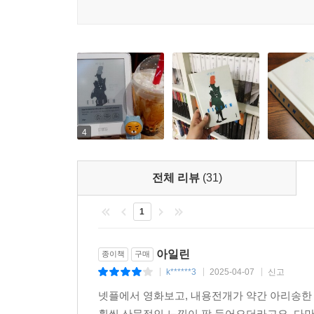
24세 젊은 아일린이 살았던 시기는 1964년이다
- 퍼블리셔스 위클리
여성은 으레 결혼을 해야 하며 여성의 몸은 남성
혐오하지만 은연중에 자기혐오와 검열을 강화하면서
적나라하면서 밀실공포적 분위기를 구사하는 오테사
변비약의 도움으로 변기가 막힐 정도로 배설한 뒤 
음산한 면을 꿰뚫어보는 통찰력을 지녔다.
두고 지내며, 죽은 엄마의 옷을 겹겹이 껴입고 다녔
- 월스트리트 저널
집을 버리고 떠나기를 갈망하면서도 두려워하는 양
오테사 모시페그는 여느 작가(성별·국적을 불문하
4
술책 부리기를 거부하며 전적으로 새로운 무언가가 
집을 나오면서 유혹을 느낀 대로 현관문을 세게 쾅
- 로스앤젤레스 타임스
곳으로 내리박혀 심장을 정통으로 찌르는 상상을 
내려가?나는 이런 것들을 상상해보기를 좋아했다?
전체 리뷰
(31)
오테사 모시페그의 언어 구사력은 뛰어나다. 그녀
조심스럽게 문을 닫았다. 정말로 죽고 싶지는 않았다.
훌륭하게 써낸 작품이다.
1
- 커커스 리뷰
나는 간이침대에 누워 주먹으로 배를 두드리고 얼마
적어지리라 진심으로 믿었다. 어머니의 옷을 입은 
아일린
종이책
구매
매력적으로 불안하다. 기분좋게 음침하다. 즐겁게
게을리하지 않으려고. 말했듯이 나에겐 어머니의 
k******3
2025-04-07
신고
떠오른 모순적 감상들이다. 작가가 부린 어두운 마법
|
|
|
아내가 되는 일만큼 싫은 게 없었다. 물론 스물넷이
- NPR
넷플에서 영화보고, 내용전개가 약간 아리송한 느
두 되어 있었다. _본문 263p
훨씬 산문적인 느낌이 팍 들어오더라고요, 다만