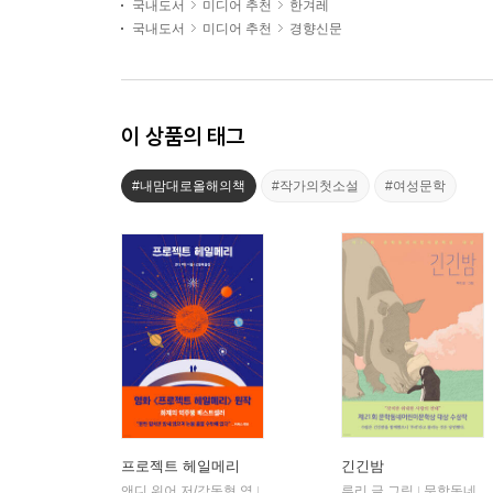
국내도서
미디어 추천
한겨레
국내도서
미디어 추천
경향신문
이 상품의 태그
#내맘대로올해의책
#작가의첫소설
#여성문학
프로젝트 헤일메리
긴긴밤
앤디 위어 저/강동혁 역
알에이치코리아(RHK)
루리 글,그림
문학동네
|
|