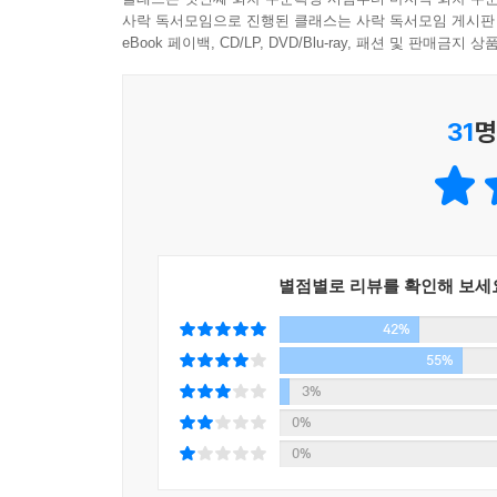
누추함을 환기하는 작품으로서 독창적이고 대담한 
사락 독서모임으로 진행된 클래스는 사락 독서모임 게시판
그날 저녁 리베카의 집을 향해 차를 몰고 X빌을 지
- 가디언
eBook 페이백, CD/LP, DVD/Blu-ray, 패션 및 판매금
부드럽게 내리는 눈도, 행복한 가족으로 가득한
바깥에서 햄과 쿠키 굽는 냄새가 흘러들어왔지만 
어두운 감정과 뒤틀린 환상이 만연한 오테사 모시페
배기가스와 토사물로 이루어진 내 조그만 세상도 어
- 오프라닷컴
31
명
담긴 파이를 든 아이, 빨간 셀로판지와 리본으로
참이었다. 자기연민과 원한을 잘 느끼는 사람들에게 
오테사 모시페그는 주도면밀히 구성한 기초 위에 
본문 276p
각각의 요소를 정교하게 접목해낸 최초의 소설가다
- 엔터테인먼트 위클리
이 소설은, 살벌하게 추운 어느 소도시에서 자기혐
독자를 동요시키는 장편 데뷔작. 결말 역시 황홀
알게 된 74세 아일린의 목소리로 회고하는 모노톤
별점별로 리뷰를 확인해 보세
캐릭터다.
혐오, 망상, 미성숙함, 뒤틀린 심리가 징그러울
42%
- 샌프란시스코 크로니클
찌르는 서스펜스적 사건이 등장하면서 긴장감을 한층
55%
걸까? 지긋지긋한 직장과 끔찍한 알코올중독자 아버
『아일린』의 클라이맥스는 기묘하고 섬뜩하면서도 묘
3%
- 뉴스데이
0%
지저분하고 의뭉스럽고 소심한, 그리고 더없이 솔직
0%
“가장 이상하고 엉망이고 애처롭지만 흉내낼 수 없
오테사 모시페그는 첫 장편소설을 통해 지난날 단편