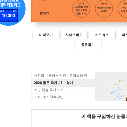
미리보기
사이즈비교
카드뉴스
파
공유하기
뮤지컬 〈휴남동 서점〉X 황보름 작가 북토크
2026 젊은 작가 1위 : 청예
기간 한정 특가 도서
오직, 예스24에서만
이 책을 구입하신 분