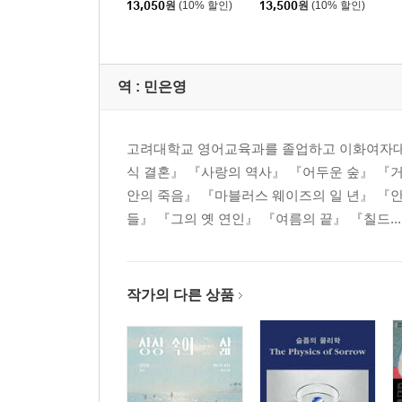
13,050
원
(10% 할인)
13,500
원
(10% 할인)
역 :
민은영
고려대학교 영어교육과를 졸업하고 이화여자대
식 결혼』 『사랑의 역사』 『어두운 숲』 『
안의 죽음』 『마블러스 웨이즈의 일 년』 『
들』 『그의 옛 연인』 『여름의 끝』 『칠드...
작가의 다른 상품