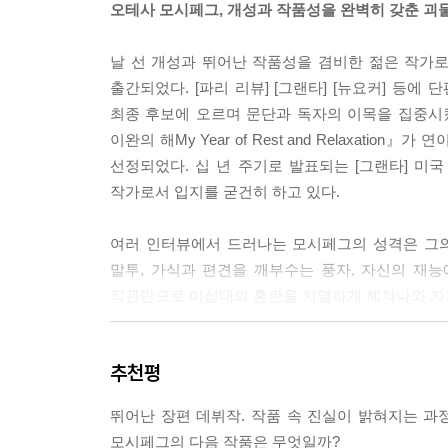
오테사 모시페그, 개성과 작품성을 완벽히 갖춘 괴
어쨌든 나는 변화를 거듭하는 그애들의 비참한 얼굴이
는 살인자의 매서운 얼굴이 비칠 때였다. 그럴 때 나는 전
날 선 개성과 뛰어난 작품성을 겸비한 젊은 작가
출간되었다. [파리 리뷰] [그랜타] [뉴요커] 등
“사모님,” 그렇게 부르는 걸 듣고 그의 얼굴에 침을
최종 후보에 오르며 문단과 독자의 이목을 집중시켰
하도록 넘겨주기로 하셨습니다. 따님이 그 총을 아버지에
이완의 해My Year of Rest and Relaxatio
선정되었다. 십 년 주기로 발표되는 [그랜타] 미국
그런 남자를 사귄 나는 바보였다. 남자 전반에 관해
작가로서 입지를 굳건히 하고 있다.
나서야 맞는 집을 찾았다. 지금은 마침내 혼자 살고 있다. 
여러 인터뷰에서 드러나는 모시페그의 성격은 그
내가 생활해온 가정과 직장의 특성상, 남에게 복종
말투, 가식과 편견을 깨부수는 풍자, 자신의 재
다. 사실 이 여자에게서 추악한 진실을 끄집어내는 
직관만으로 이십대의 혼란을 치열하게 헤쳐나와 자기
p.333
2016년 [가디언]과의 인터뷰에서 모시페그는 
지금 내가 살아가는 모습은 이렇다. 아름다운 곳에서
추천평
“멍청이들”에게도 가능하다면 자기라고 못할 게
사람들을 마음 깊이 좋아한다. 밤에 내 침대는 사랑
사실에 안도하고 나머지 절반이나마 크로아티아인이
뛰어난 장편 데뷔작. 작품 속 진실이 밝혀지는 과
게도 사과하지 않는다. 아침이면 밖으로 나가 또 하루가
인종 여성으로 살아가는 삶에 대하여 냉소와 재치 어린
모시페그의 다음 작품은 무엇일까?