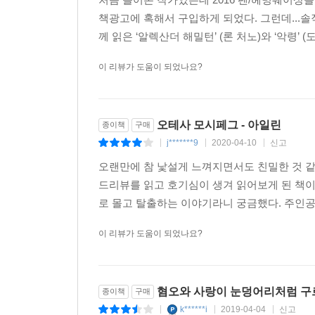
책광고에 혹해서 구입하게 되었다. 그런데...솔직
께 읽은 ‘알렉산더 해밀턴’ (론 처노)와 ‘악령’
이 리뷰가 도움이 되었나요?
오테사 모시페그 - 아일린
종이책
구매
j*******9
2020-04-10
신고
|
|
|
오랜만에 참 낯설게 느껴지면서도 친밀한 것 같은
드리뷰를 읽고 호기심이 생겨 읽어보게 된 책이
로 몰고 탈출하는 이야기라니 궁금했다. 주인공인
이 리뷰가 도움이 되었나요?
혐오와 사랑이 눈덩어리처럼 구르
종이책
구매
k******i
2019-04-04
신고
|
|
|