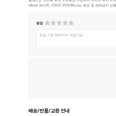
클래스는 첫번째 회차 주문확정 시점부터 마지막 회차 주문
eBook 페이백, CD/LP, DVD/Blu-ray, 패션 및 판매금
평점
한글 기준 50자까지 작성가능
배송/반품/교환 안내