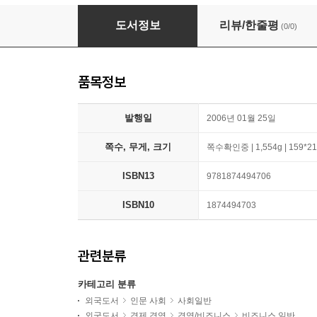
White Book
도서정보
리뷰/한줄평
(0/0)
품목정보
발행일
2006년 01월 25일
쪽수, 무게, 크기
쪽수확인중 | 1,554g | 159*2
ISBN13
9781874494706
ISBN10
1874494703
관련분류
카테고리 분류
외국도서
인문 사회
사회일반
외국도서
경제 경영
경영/비즈니스
비즈니스 일반