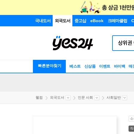
국내도서
외국도서
중고샵
eBook
크레마클럽
C
빠른분야찾기
베스트
신상품
이벤트
바이백
매
웰컴
외국도서
인문 사회
사회일반
소
직