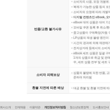
소비자의 사용, 포장 개봉에 
복제가 가능한 상품 등의 포장을 
소비자의 요청에 따라 개별
디지털 컨텐츠인 eBook, 
eBook 대여 상품은 대여 기
모바일 쿠폰 등록 후 취소/환
반품/교환 불가사유
중고상품이 구매확정(자동 
LP상품의 재생 불량 원인이 기
시간의 경과에 의해 재판매가
전자상거래 등에서의 소비자
eBook 세트 상품은 일괄 
1개의 상품으로 취급 및 판매
우, 세트 상품 전부 및 세트
상품의 불량에 의한 반품, 교
소비자 피해보상
준하여 처리됨
환불 지연에 따른 배상
대금 환불 및 환불 지연에 
회사소개
인재채용
이용약관
개인정보처리방침
청소년보호정책
도서홍보안내