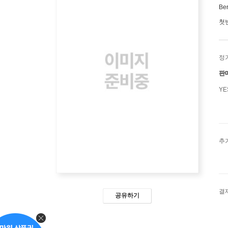
Be
첫
정
판
Y
추
결
공유하기