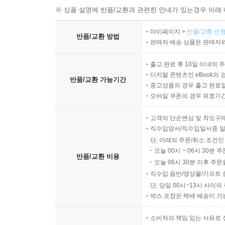
※ 상품 설명에 반품/교환과 관련한 안내가 있는경우 아래 
마이페이지 >
반품/교환 신청
반품/교환 방법
판매자 배송 상품은 판매자와
출고 완료 후 10일 이내의 
디지털 콘텐츠인 eBook의 
반품/교환 가능기간
중고상품의 경우 출고 완료일
모바일 쿠폰의 경우 유효기간(
고객의 단순변심 및 착오구
직수입양서/직수입일서중 일
단, 아래의 주문/취소 조건인
오늘 00시 ~ 06시 30분 
반품/교환 비용
오늘 06시 30분 이후 주문
직수입 음반/영상물/기프트 
단, 당일 00시~13시 사이
박스 포장은 택배 배송이 가
소비자의 책임 있는 사유로 