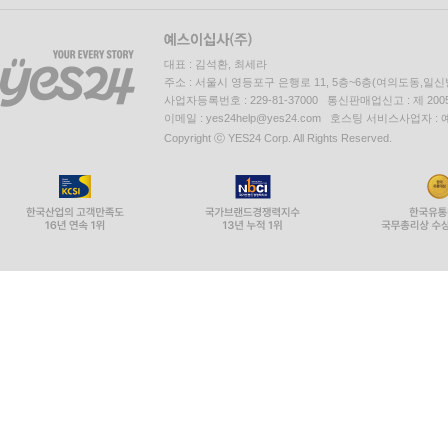
대표 : 김석환, 최세라
주소 : 서울시 영등포구 은행로 11, 5층~6층(여의도동,일신
사업자등록번호 : 229-81-37000 통신판매업신고 : 제 200
이메일 : yes24help@yes24.com 호스팅 서비스사업자 :
Copyright ⓒ YES24 Corp. All Rights Reserved.