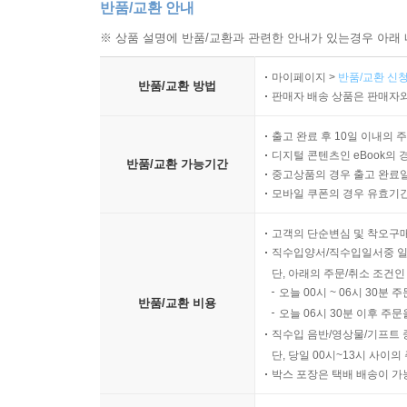
반품/교환 안내
※ 상품 설명에 반품/교환과 관련한 안내가 있는경우 아래 
마이페이지 >
반품/교환 신청
반품/교환 방법
판매자 배송 상품은 판매자와
출고 완료 후 10일 이내의 
디지털 콘텐츠인 eBook의 
반품/교환 가능기간
중고상품의 경우 출고 완료일
모바일 쿠폰의 경우 유효기간(
고객의 단순변심 및 착오구
직수입양서/직수입일서중 일
단, 아래의 주문/취소 조건인
오늘 00시 ~ 06시 30분 
반품/교환 비용
오늘 06시 30분 이후 주문
직수입 음반/영상물/기프트 
단, 당일 00시~13시 사이
박스 포장은 택배 배송이 가