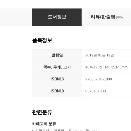
A.I. - 101: A Primer on Using Artificial Intell
도서정보
리뷰/한줄평
(0/0)
품목정보
발행일
2019년 01월 19일
쪽수, 무게, 크기
48쪽 | 73g | 140*216*3mm
ISBN13
9780578451800
ISBN10
0578451808
관련분류
카테고리 분류
외국도서
컴퓨터
Computer Science