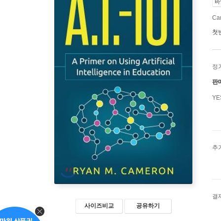
바
Ca
첫
정
판
Y
추
결
사이즈비교
공유하기