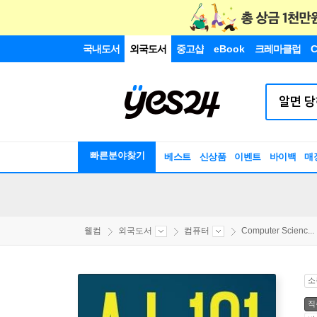
국내도서
외국도서
중고샵
eBook
크레마클럽
C
빠른분야찾기
베스트
신상품
이벤트
바이백
매
웰컴
외국도서
컴퓨터
Computer Scienc...
소
직