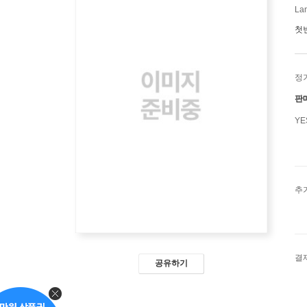
La
첫
정
판
Y
추
결
공유하기