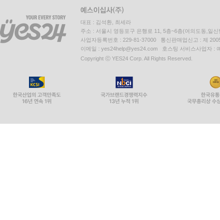
대표 : 김석환, 최세라
주소 : 서울시 영등포구 은행로 11, 5층~6층(여의도동,일신
사업자등록번호 : 229-81-37000 통신판매업신고 : 제 200
이메일 : yes24help@yes24.com 호스팅 서비스사업자 :
Copyright ⓒ YES24 Corp. All Rights Reserved.