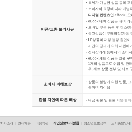
복제가 가능한 상품 등의 포장을 
소비자의 요청에 따라 개별
디지털 컨텐츠인 eBook, 
eBook 대여 상품은 대여 기
모바일 쿠폰 등록 후 취소/환
반품/교환 불가사유
중고상품이 구매확정(자동 
LP상품의 재생 불량 원인이 기
시간의 경과에 의해 재판매가
전자상거래 등에서의 소비자
eBook 세트 상품은 일괄 
1개의 상품으로 취급 및 판매
우, 세트 상품 전부 및 세트
상품의 불량에 의한 반품, 교
소비자 피해보상
준하여 처리됨
환불 지연에 따른 배상
대금 환불 및 환불 지연에 
회사소개
인재채용
이용약관
개인정보처리방침
청소년보호정책
도서홍보안내