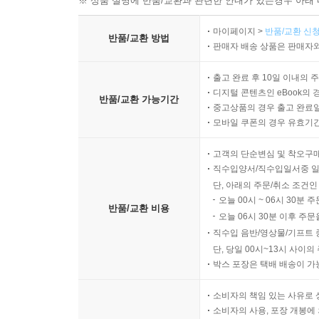
※ 상품 설명에 반품/교환과 관련한 안내가 있는경우 아래 
마이페이지 >
반품/교환 신청
반품/교환 방법
판매자 배송 상품은 판매자와
출고 완료 후 10일 이내의 
디지털 콘텐츠인 eBook의 
반품/교환 가능기간
중고상품의 경우 출고 완료일
모바일 쿠폰의 경우 유효기간(
고객의 단순변심 및 착오구
직수입양서/직수입일서중 일
단, 아래의 주문/취소 조건인
오늘 00시 ~ 06시 30분 
반품/교환 비용
오늘 06시 30분 이후 주문
직수입 음반/영상물/기프트 
단, 당일 00시~13시 사이
박스 포장은 택배 배송이 가
소비자의 책임 있는 사유로 
소비자의 사용, 포장 개봉에 