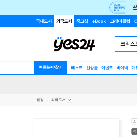
국내도서
외국도서
중고샵
eBook
크레마클럽
C
빠른분야찾기
베스트
신상품
이벤트
바이백
매
웰컴
외국도서
소
직