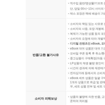
직수입 음반/영상물/기프트 
단, 당일 00시~13시 사이
박스 포장은 택배 배송이 가
소비자의 책임 있는 사유로 
소비자의 사용, 포장 개봉에 
복제가 가능한 상품 등의 포장을 
소비자의 요청에 따라 개별
디지털 컨텐츠인 eBook, 
eBook 대여 상품은 대여 기
모바일 쿠폰 등록 후 취소/환
반품/교환 불가사유
중고상품이 구매확정(자동 
LP상품의 재생 불량 원인이 기
시간의 경과에 의해 재판매가
전자상거래 등에서의 소비자
eBook 세트 상품은 일괄 
1개의 상품으로 취급 및 판매
우, 세트 상품 전부 및 세트
상품의 불량에 의한 반품, 교
소비자 피해보상
준하여 처리됨