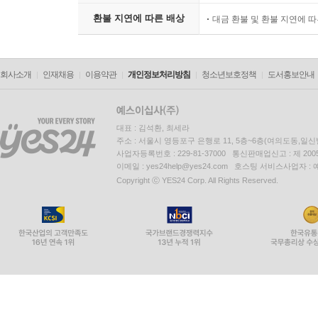
환불 지연에 따른 배상
대금 환불 및 환불 지연에 
회사소개
인재채용
이용약관
개인정보처리방침
청소년보호정책
도서홍보안내
대표 : 김석환, 최세라
주소 : 서울시 영등포구 은행로 11, 5층~6층(여의도동,일신
사업자등록번호 : 229-81-37000 통신판매업신고 : 제 200
이메일 : yes24help@yes24.com 호스팅 서비스사업자 :
Copyright ⓒ YES24 Corp. All Rights Reserved.