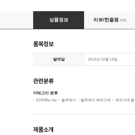
Robin Hood (후드) (2018) (한글무자막)(4K Ultra H
상품정보
리뷰/한줄평
(0/0)
품목정보
발매일
2019년 02월 19일
관련분류
카테고리 분류
DVD/Blu-ray
블루레이
블루레이 해외구매
해외구매 
제품소개