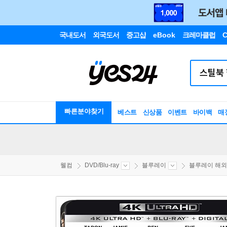
국내도서
외국도서
중고샵
eBook
크레마클럽
C
빠른분야찾기
베스트
신상품
이벤트
바이백
매
웰컴
DVD/Blu-ray
블루레이
블루레이 해외구