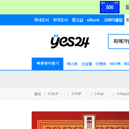
국내도서
외국도서
중고샵
eBook
크레마클럽
C
빠른분야찾기
베스트
신상품
이벤트
바이백
매
웰컴
CD/LP
J-POP
J-Pop
J-Pop