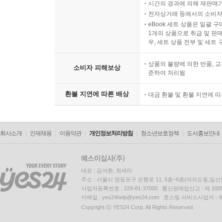
시간의 경과에 의해 재판매가
전자상거래 등에서의 소비자
eBook 세트 상품은 일괄 
1개의 상품으로 취급 및 판매
우, 세트 상품 전부 및 세트
상품의 불량에 의한 반품, 교
소비자 피해보상
준하여 처리됨
환불 지연에 따른 배상
대금 환불 및 환불 지연에 
회사소개
인재채용
이용약관
개인정보처리방침
청소년보호정책
도서홍보안내
대표 : 김석환, 최세라
주소 : 서울시 영등포구 은행로 11, 5층~6층(여의도동,일신
사업자등록번호 : 229-81-37000 통신판매업신고 : 제 200
이메일 : yes24help@yes24.com 호스팅 서비스사업자 :
Copyright ⓒ YES24 Corp. All Rights Reserved.