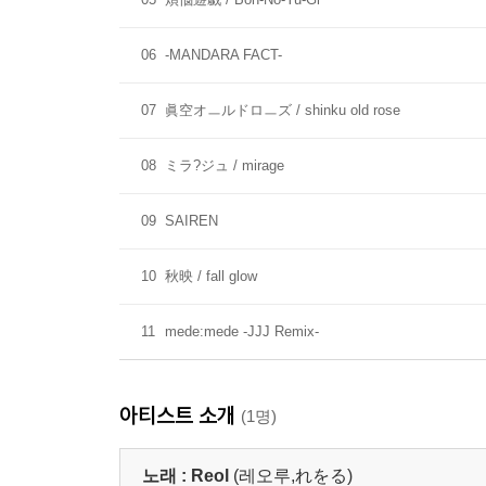
06
-MANDARA FACT-
07
眞空オㅡルドロㅡズ / shinku old rose
08
ミラ?ジュ / mirage
09
SAIREN
10
秋映 / fall glow
11
mede:mede -JJJ Remix-
아티스트 소개
(1명)
노래 :
Reol
(레오루,れをる)