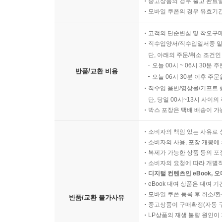
중고상품의 경우 출고 완료일
모바일 쿠폰의 경우 유효기간(
고객의 단순변심 및 착오구
직수입양서/직수입일서중 일
단, 아래의 주문/취소 조건인
오늘 00시 ~ 06시 30분 
반품/교환 비용
오늘 06시 30분 이후 주문
직수입 음반/영상물/기프트 
단, 당일 00시~13시 사이
박스 포장은 택배 배송이 가
소비자의 책임 있는 사유로 
소비자의 사용, 포장 개봉에 
복제가 가능한 상품 등의 포장을 
소비자의 요청에 따라 개별
디지털 컨텐츠인 eBook, 
eBook 대여 상품은 대여 기
모바일 쿠폰 등록 후 취소/환
반품/교환 불가사유
중고상품이 구매확정(자동 
LP상품의 재생 불량 원인이 기