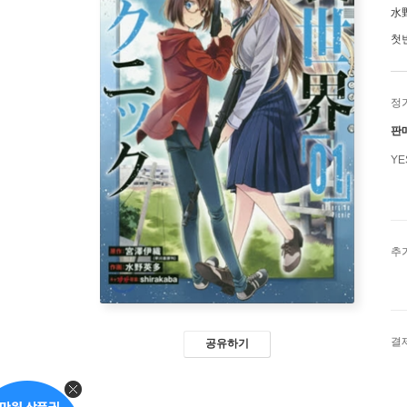
水
첫
정
판
Y
추
결
공유하기