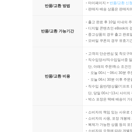
마이페이지 >
반품/교환 신청
반품/교환 방법
판매자 배송 상품은 판매자와
출고 완료 후 10일 이내의 
디지털 콘텐츠인 eBook의 
반품/교환 가능기간
중고상품의 경우 출고 완료일
모바일 쿠폰의 경우 유효기간(
고객의 단순변심 및 착오구
직수입양서/직수입일서중 일
단, 아래의 주문/취소 조건인
오늘 00시 ~ 06시 30분 
반품/교환 비용
오늘 06시 30분 이후 주문
직수입 음반/영상물/기프트 
단, 당일 00시~13시 사이
박스 포장은 택배 배송이 가
소비자의 책임 있는 사유로 
소비자의 사용, 포장 개봉에 
복제가 가능한 상품 등의 포장을 
소비자의 요청에 따라 개별