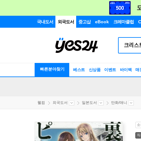
국내도서
외국도서
중고샵
eBook
크레마클럽
C
빠른분야찾기
베스트
신상품
이벤트
바이백
매
웰컴
외국도서
일본도서
만화/애니
소
직