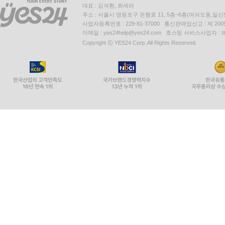
대표 : 김석환, 최세라
주소 : 서울시 영등포구 은행로 11, 5층~6층(여의도동,일신
사업자등록번호 : 229-81-37000 통신판매업신고 : 제 200
이메일 : yes24help@yes24.com 호스팅 서비스사업자 :
Copyright ⓒ YES24 Corp. All Rights Reserved.