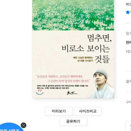
혜
정
판
Y
결
구
미리보기
사이즈비교
공유하기