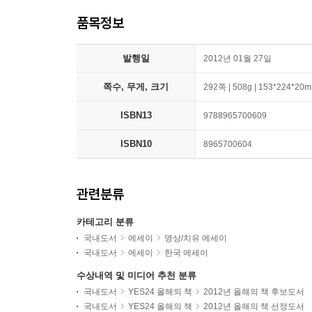
품목정보
발행일
2012년 01월 27일
쪽수, 무게, 크기
292쪽 | 508g | 153*224*20
ISBN13
9788965700609
ISBN10
8965700604
관련분류
카테고리 분류
국내도서
에세이
명상/치유 에세이
국내도서
에세이
한국 에세이
수상내역 및 미디어 추천 분류
국내도서
YES24 올해의 책
2012년 올해의 책 후보도서
국내도서
YES24 올해의 책
2012년 올해의 책 선정도서