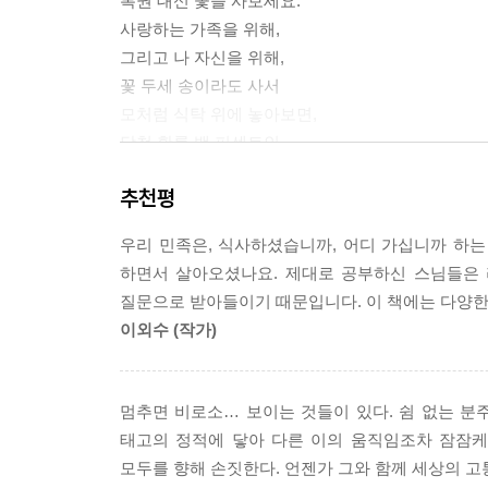
복권 대신 꽃을 사보세요.
사랑하는 가족을 위해,
그리고 나 자신을 위해,
꽃 두세 송이라도 사서
모처럼 식탁 위에 놓아보면,
당첨 확률 백 퍼센트인
며칠간의 잔잔한 행복을 얻을 수 있습니다.
추천평
-휴식의 장 중에서
우리 민족은, 식사하셨습니까, 어디 가십니까 하
‘부처의 눈에는 부처만 보이고 돼지의 눈에는 돼지만
하면서 살아오셨나요. 제대로 공부하신 스님들은 
세상이 보인다는 의미입니다. 결국, 뭐든 세상 탓만
질문으로 받아들이기 때문입니다. 이 책에는 다양한
에 내가 알게 모르게 심어놓은 것일 수 있습니다. 한
이외수 (작가)
로 세상 따로 존재하는 것이 아니에요. 세상 탓하기
시다.
-휴식의 장 중에서
멈추면 비로소… 보이는 것들이 있다. 쉼 없는 분
태고의 정적에 닿아 다른 이의 움직임조차 잠잠케
쓰나미가 무서운 것은 바닷물이 아닌
모두를 향해 손짓한다. 언젠가 그와 함께 세상의 고
바닷물에 쓸려오는 물건들 때문입니다.