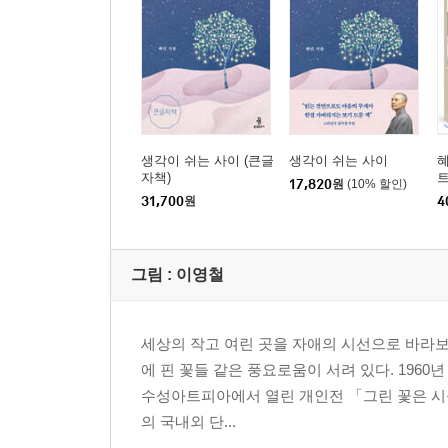
생각이 쉬는 사이 (큰글
생각이 쉬는 사이
혜
자책)
17,820
원
(10% 할인)
31,700
원
4
그림 :
이영철
세상의 작고 여린 곳을 자애의 시선으로 바라보
에 핀 꽃들 같은 풍요로움이 서려 있다. 196
수성아트피아에서 열린 개인전 「그린 꽃은 시들
의 국내외 단...