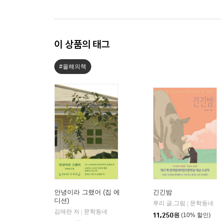
이 상품의 태그
#올해의책
안녕이라 그랬어 (집 에
긴긴밤
디션)
루리 글,그림
문학동네
|
김애란 저
문학동네
|
11,250
원
(10% 할인)