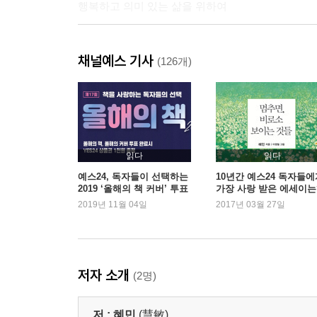
행복하고 의미 있는 삶을 위하여
4강. 인생의 장
채널예스 기사
인생, 너무 어렵게 살지 말자
(126개)
나는 무엇을 하는 사람인가
5강. 사랑의 장
평범한 그대를 사랑합니다
사랑, 내가 사라지는 위대한 경험
읽다
읽다
예스24, 독자들이 선택하는
10년간 예스24 독자들에
2019 ‘올해의 책 커버’ 투표
가장 사랑 받은 에세이는
6강. 수행의 장
실시
2019년 11월 04일
2017년 03월 27일
그저 바라보는 연습
내 마음과 친해지세요
7강. 열정의 장
저자 소개
(2명)
내가 옳은 것이 중요한 것이 아니고 같이 행복한 것
냉정과 열정 사이
저 :
혜민
(慧敏)