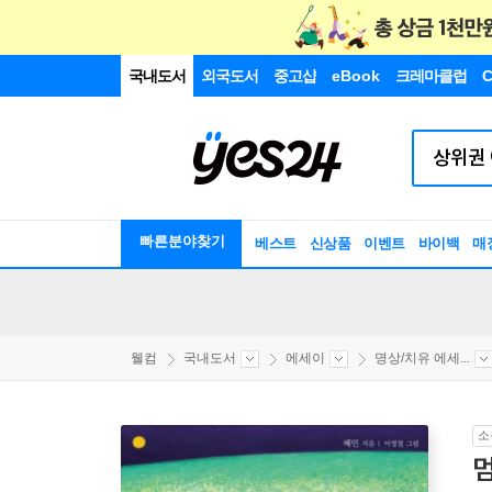
국내도서
외국도서
중고샵
eBook
크레마클럽
C
빠른분야찾기
베스트
신상품
이벤트
바이백
매
웰컴
국내도서
에세이
명상/치유 에세...
소
멈