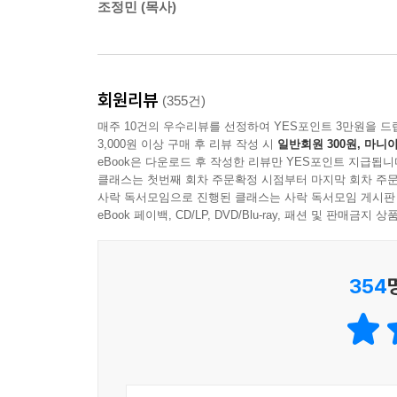
조정민 (목사)
회오리바람 또한 바람 때문에 죽는 일보다
바람에 쓸려온 물건들에 치여서 다치고 죽습니다.
우리가 괴로운 건
우리에게 일어난 상황 때문이 아닙니다.
회원리뷰
(355건)
그 상황들에 대해 일으킨 어지러운 상념들 때문입니
매주 10건의 우수리뷰를 선정하여 YES포인트 3만원을 드
-휴식의 장 중에서
3,000원 이상 구매 후 리뷰 작성 시
일반회원 300원, 마니아
eBook은 다운로드 후 작성한 리뷰만 YES포인트 지급됩니
좋은 음악도 계속 들으면 질려요.
클래스는 첫번째 회차 주문확정 시점부터 마지막 회차 주문
사락 독서모임으로 진행된 클래스는 사락 독서모임 게시판
하지만 잊을 만했을 때 또다시 들으면 참 좋습니다.
eBook 페이백, CD/LP, DVD/Blu-ray, 패션 및 판매금
이것은 음악 자체의 문제가 아니고
나와 음악과의 관계의 문제입니다.
이처럼 사람 자체가 나쁜 것이 아니고
354
그 사람과 나와의 관계의 문제입니다.
-관계의 장 중에서
무조건 원하는 대로 되는 것이
꼭 좋은 것만은 아닌 것 같아요.