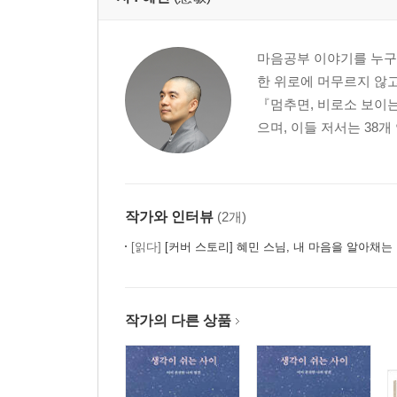
8강. 종교의 장
종교가 달라 힘들어하는 그대를 위해
마음공부 이야기를 누구나
진리는 통한다
한 위로에 머무르지 않고
『멈추면, 비로소 보이
에필로그_나 자신의 온전함과 존귀함을 알아채시
으며, 이들 저서는 38개
작가와 인터뷰
(2개)
[읽다]
[커버 스토리] 혜민 스님, 내 마음을 알아채는
작가의 다른 상품