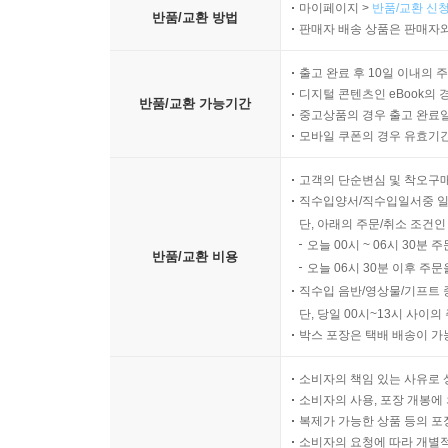
마이페이지 >
반품/교환 신청
반품/교환 방법
판매자 배송 상품은 판매자와
출고 완료 후 10일 이내의 
디지털 콘텐츠인 eBook의 
반품/교환 가능기간
중고상품의 경우 출고 완료일
모바일 쿠폰의 경우 유효기간(
고객의 단순변심 및 착오구
직수입양서/직수입일서중 일
단, 아래의 주문/취소 조건인
오늘 00시 ~ 06시 30분 
반품/교환 비용
오늘 06시 30분 이후 주문
직수입 음반/영상물/기프트 
단, 당일 00시~13시 사이
박스 포장은 택배 배송이 가
소비자의 책임 있는 사유로 
소비자의 사용, 포장 개봉에 
복제가 가능한 상품 등의 포장을 
소비자의 요청에 따라 개별