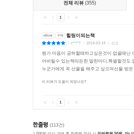
시작은 나와 상관없이 시작되었어도
전체 리뷰
(355)
인연을 어떻게 마무리하는가는
1
나 자신에게 달렸기 때문입니다.
-사랑의 장 중에서
힐링이되는책
eBook
구매
식당에서 밥을 먹는 중에는 모릅니다.
c****7
2018-03-19
신고
|
|
|
다 먹고 일어나야
뭔가 마음이 공허할때하고싶은것이 없을때난 
얼마나 과식했는지 비로소 알게 돼요.
어버릴수 있는책따든한 말한마디,특별할것도 
수행은 순간순간 깨어 있는 것에서부터
누군가에게 꼭 선물을 해주고 싶으며선물 받은 
시작합니다.
먹는 순간 바로 아는 사람은 수행을 많이 한 사람입
이 리뷰가 도움이 되었나요?
-수행의 장 중에서
---본문 중에서
1
한줄평
(113건)
1,000원 이상 구매 후 한줄평 작성 시
일반회원 50원, 마니