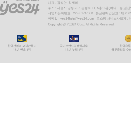
대표 : 김석환, 최세라
주소 : 서울시 영등포구 은행로 11, 5층~6층(여의도동,일신
사업자등록번호 : 229-81-37000 통신판매업신고 : 제 200
이메일 : yes24help@yes24.com 호스팅 서비스사업자 :
Copyright ⓒ YES24 Corp. All Rights Reserved.