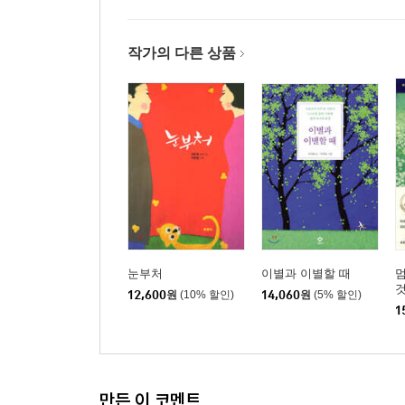
작가의 다른 상품
눈부처
이별과 이별할 때
멈
12,600
원
(10% 할인)
14,060
원
(5% 할인)
1
만든 이 코멘트