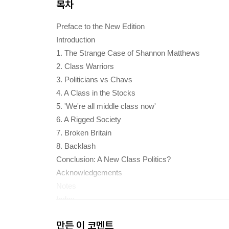
목차
Preface to the New Edition
Introduction
1. The Strange Case of Shannon Matthews
2. Class Warriors
3. Politicians vs Chavs
4. A Class in the Stocks
5. 'We're all middle class now'
6. A Rigged Society
7. Broken Britain
8. Backlash
Conclusion: A New Class Politics?
Acknowledgements
Notes
Index.
만든 이 코멘트