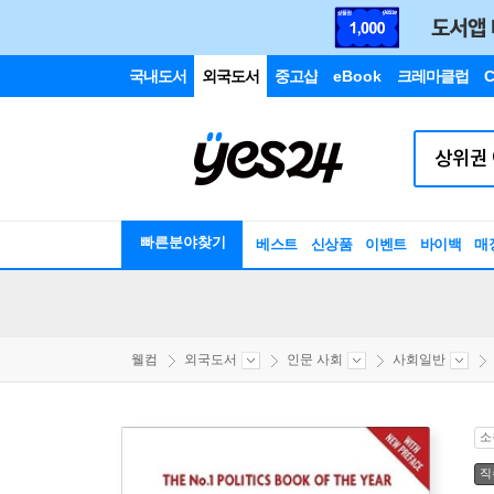
국내도서
외국도서
중고샵
eBook
크레마클럽
C
빠른분야찾기
베스트
신상품
이벤트
바이백
매
웰컴
외국도서
인문 사회
사회일반
소
직