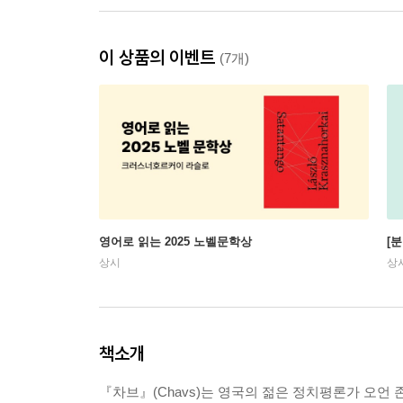
이 상품의 이벤트
(7개)
영어로 읽는 2025 노벨문학상
[
상시
상
책소개
『차브』(Chavs)는 영국의 젊은 정치평론가 오언 존