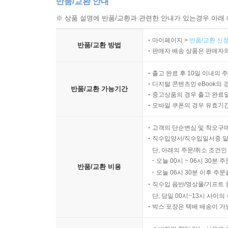
반품/교환 안내
※ 상품 설명에 반품/교환과 관련한 안내가 있는경우 아래 
마이페이지 >
반품/교환 신청
반품/교환 방법
판매자 배송 상품은 판매자와
출고 완료 후 10일 이내의 
디지털 콘텐츠인 eBook의 
반품/교환 가능기간
중고상품의 경우 출고 완료일
모바일 쿠폰의 경우 유효기간(
고객의 단순변심 및 착오구
직수입양서/직수입일서중 일
단, 아래의 주문/취소 조건인
오늘 00시 ~ 06시 30분 
반품/교환 비용
오늘 06시 30분 이후 주문
직수입 음반/영상물/기프트 
단, 당일 00시~13시 사이
박스 포장은 택배 배송이 가