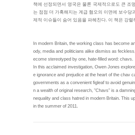
책에 선정되면서 영국은 물론 국제적으로도 큰 조명
는 점점 더 가혹해지는 계급 혐오의 이면에 보수당과
제적 이슈들이 숨어 있음을 파헤친다. 이 책은 강
In modern Britain, the working class has become an o
ody, media and politicians alike dismiss as feckles
ecome stereotyped by one, hate-filled word: chavs.
In this acclaimed investigation, Owen Jones explore
e ignorance and prejudice at the heart of the chav c
governments as a convenient figleaf to avoid genui
n a wealth of original research, "Chavs" is a damning 
nequality and class hatred in modern Britain. This 
in the summer of 2011.