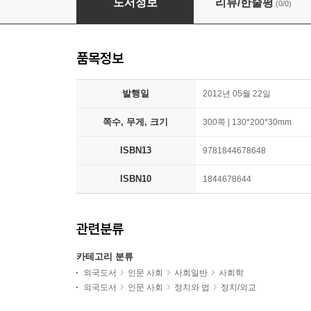
도서정보
리뷰/한줄평
(0/0)
품목정보
발행일
2012년 05월 22일
쪽수, 무게, 크기
300쪽 | 130*200*30mm
ISBN13
9781844678648
ISBN10
1844678644
관련분류
카테고리 분류
외국도서
인문 사회
사회일반
사회학
외국도서
인문 사회
정치와 법
정치/외교