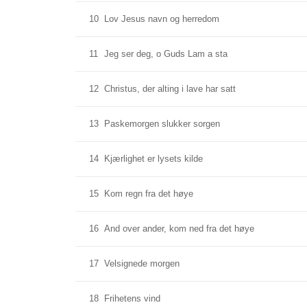
10
Lov Jesus navn og herredom
11
Jeg ser deg, o Guds Lam a sta
12
Christus, der alting i lave har satt
13
Paskemorgen slukker sorgen
14
Kjærlighet er lysets kilde
15
Kom regn fra det høye
16
And over ander, kom ned fra det høye
17
Velsignede morgen
18
Frihetens vind