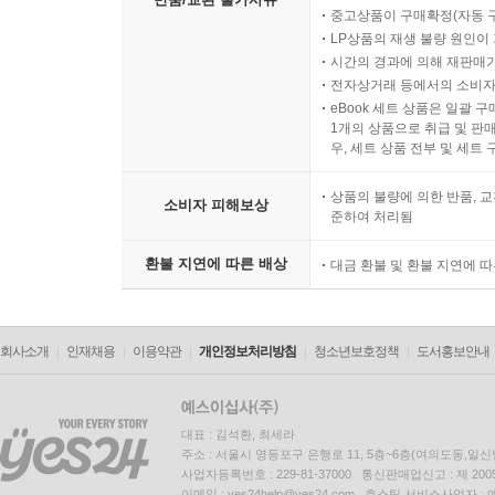
중고상품이 구매확정(자동 
LP상품의 재생 불량 원인이 기
시간의 경과에 의해 재판매가
전자상거래 등에서의 소비자
eBook 세트 상품은 일괄 
1개의 상품으로 취급 및 판매
우, 세트 상품 전부 및 세트
상품의 불량에 의한 반품, 교
소비자 피해보상
준하여 처리됨
환불 지연에 따른 배상
대금 환불 및 환불 지연에 
회사소개
인재채용
이용약관
개인정보처리방침
청소년보호정책
도서홍보안내
대표 : 김석환, 최세라
주소 : 서울시 영등포구 은행로 11, 5층~6층(여의도동,일신
사업자등록번호 : 229-81-37000 통신판매업신고 : 제 200
이메일 : yes24help@yes24.com 호스팅 서비스사업자 :