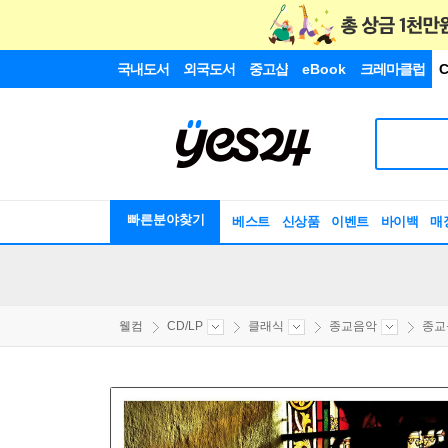
국내도서
외국도서
중고샵
eBook
크레마클럽
C
빠른분야찾기
베스트
신상품
이벤트
바이백
매
웰컴
CD/LP
클래식
종교음악
종교