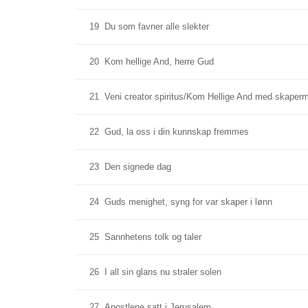
19
Du som favner alle slekter
20
Kom hellige And, herre Gud
21
Veni creator spiritus/Kom Hellige And med skaper
22
Gud, la oss i din kunnskap fremmes
23
Den signede dag
24
Guds menighet, syng for var skaper i lønn
25
Sannhetens tolk og taler
26
I all sin glans nu straler solen
27
Apostlene satt i Jerusalem