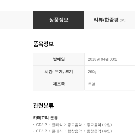
Oslo Cathedral Choir 부활절, 예수 승천일, 성령 
상품정보
리뷰/한줄평
(0/0)
품목정보
발매일
2018년 04월 03일
시간, 무게, 크기
260g
제조국
독일
관련분류
카테고리 분류
CD/LP
클래식
종교음악
종교음악 (수입)
CD/LP
클래식
합창음악
합창음악 (수입)