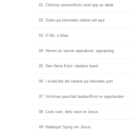
01
Christos aneste/Krist stod opp av døde
02
Solen pa himmelen lukket sitt øye
03
O filii, o filiae
04
Herren av søvne oppvaknet, oppsprang
05
Den Herre Krist i dødens band
06
I kveld ble der banket pa helvedes port
07
Victimae paschali laudes/Krist er oppstanden
08
Livet vant, dets navn er Jesus
09
Halleluja! Sjung om Jesus