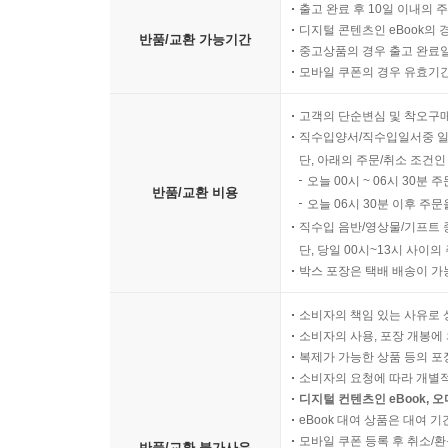
출고 완료 후 10일 이내의 
디지털 콘텐츠인 eBook의 
반품/교환 가능기간
중고상품의 경우 출고 완료일
모바일 쿠폰의 경우 유효기간(
고객의 단순변심 및 착오구
직수입양서/직수입일서중 일
단, 아래의 주문/취소 조건인
오늘 00시 ~ 06시 30분 
반품/교환 비용
오늘 06시 30분 이후 주문
직수입 음반/영상물/기프트 
단, 당일 00시~13시 사이
박스 포장은 택배 배송이 가
소비자의 책임 있는 사유로 
소비자의 사용, 포장 개봉에 
복제가 가능한 상품 등의 포장을 
소비자의 요청에 따라 개별
디지털 컨텐츠인 eBook, 
eBook 대여 상품은 대여 기
모바일 쿠폰 등록 후 취소/환
반품/교환 불가사유