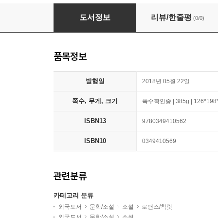
Other Miss Bridgerton
도서정보
리뷰/한줄평
(0/0)
품목정보
발행일
2018년 05월 22일
쪽수, 무게, 크기
쪽수확인중 | 385g | 126*19
ISBN13
9780349410562
ISBN10
0349410569
관련분류
카테고리 분류
외국도서
문학/소설
소설
로맨스/칙릿
외국도서
문학/소설
소설