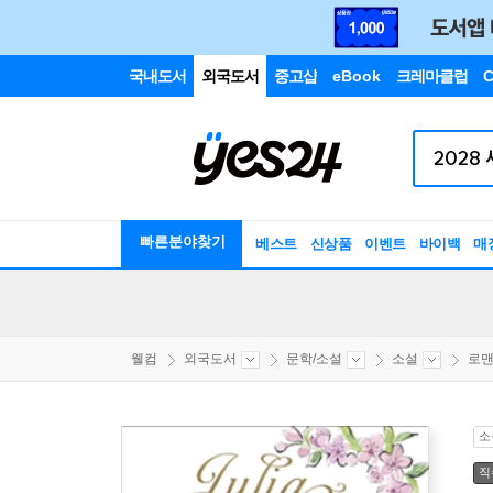
국내도서
외국도서
중고샵
eBook
크레마클럽
C
빠른분야찾기
베스트
신상품
이벤트
바이백
매
웰컴
외국도서
문학/소설
소설
로맨
소
직