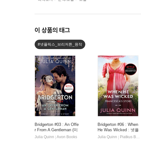
이 상품의 태그
#넷플릭스_브리저튼_원작
Bridgerton #03 : An Offe
Bridgerton #06 : When
r From A Gentleman (미
He Was Wicked : 넷플
국판)
릭스 '브리저튼' 원작소
Julia Quinn
Avon Books
Julia Quinn
Piatkus Books
|
|
설