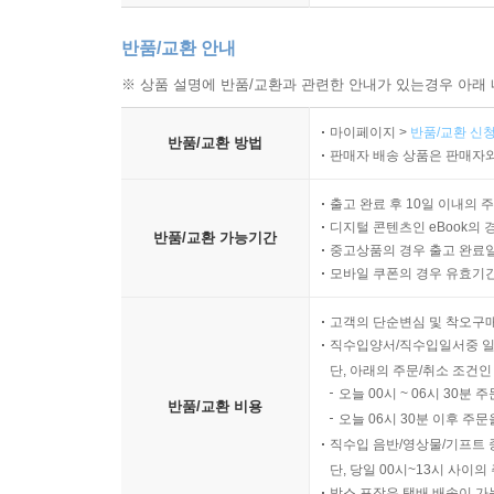
반품/교환 안내
※ 상품 설명에 반품/교환과 관련한 안내가 있는경우 아래 
마이페이지 >
반품/교환 신청
반품/교환 방법
판매자 배송 상품은 판매자와
출고 완료 후 10일 이내의 
디지털 콘텐츠인 eBook의 
반품/교환 가능기간
중고상품의 경우 출고 완료일
모바일 쿠폰의 경우 유효기간(
고객의 단순변심 및 착오구
직수입양서/직수입일서중 일
단, 아래의 주문/취소 조건인
오늘 00시 ~ 06시 30분 
반품/교환 비용
오늘 06시 30분 이후 주문
직수입 음반/영상물/기프트 
단, 당일 00시~13시 사이
박스 포장은 택배 배송이 가