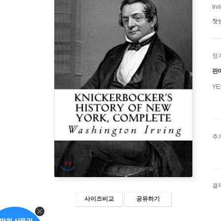
Irv
첫
정
판
Y
추
결
사이즈비교
공유하기