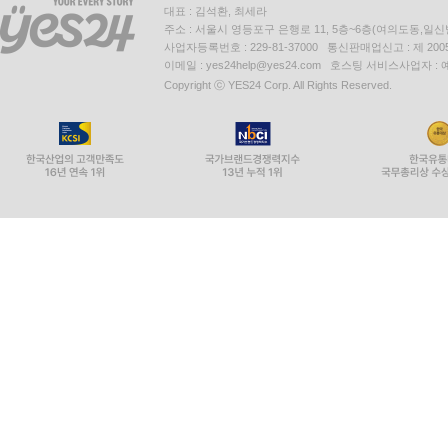
대표 : 김석환, 최세라
주소 : 서울시 영등포구 은행로 11, 5층~6층(여의도동,일신
사업자등록번호 : 229-81-37000 통신판매업신고 : 제 200
이메일 : yes24help@yes24.com 호스팅 서비스사업자 :
Copyright ⓒ YES24 Corp. All Rights Reserved.