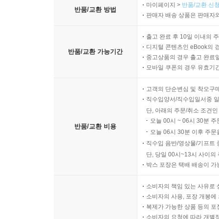
마이페이지 >
반품/교환 신청
반품/교환 방법
판매자 배송 상품은 판매자와
출고 완료 후 10일 이내의 
디지털 콘텐츠인 eBook의 
반품/교환 가능기간
중고상품의 경우 출고 완료일
모바일 쿠폰의 경우 유효기간(
고객의 단순변심 및 착오구
직수입양서/직수입일서중 일
단, 아래의 주문/취소 조건인
오늘 00시 ~ 06시 30분 
반품/교환 비용
오늘 06시 30분 이후 주문
직수입 음반/영상물/기프트 
단, 당일 00시~13시 사이
박스 포장은 택배 배송이 가
소비자의 책임 있는 사유로 
소비자의 사용, 포장 개봉에 
복제가 가능한 상품 등의 포장을 
소비자의 요청에 따라 개별