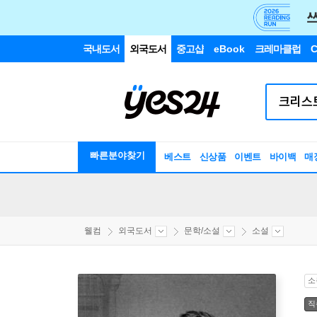
국내도서
외국도서
중고샵
eBook
크레마클럽
C
빠른분야찾기
베스트
신상품
이벤트
바이백
매
웰컴
외국도서
문학/소설
소설
소
직