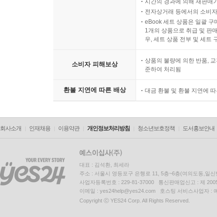
시간의 경과에 의해 재판매가
전자상거래 등에서의 소비자
eBook 세트 상품은 일괄 
1개의 상품으로 취급 및 판매
우, 세트 상품 전부 및 세트
상품의 불량에 의한 반품, 교
소비자 피해보상
준하여 처리됨
환불 지연에 따른 배상
대금 환불 및 환불 지연에 
회사소개
인재채용
이용약관
개인정보처리방침
청소년보호정책
도서홍보안내
대표 : 김석환, 최세라
주소 : 서울시 영등포구 은행로 11, 5층~6층(여의도동,일신
사업자등록번호 : 229-81-37000 통신판매업신고 : 제 200
이메일 : yes24help@yes24.com 호스팅 서비스사업자 :
Copyright ⓒ YES24 Corp. All Rights Reserved.