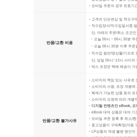
모바일 쿠폰의 경우 유효기간(
고객의 단순변심 및 착오구
직수입양서/직수입일서중 일
단, 아래의 주문/취소 조건인
오늘 00시 ~ 06시 30분 
반품/교환 비용
오늘 06시 30분 이후 주문
직수입 음반/영상물/기프트 
단, 당일 00시~13시 사이
박스 포장은 택배 배송이 가
소비자의 책임 있는 사유로 
소비자의 사용, 포장 개봉에 
복제가 가능한 상품 등의 포장을 
소비자의 요청에 따라 개별
디지털 컨텐츠인 eBook, 
eBook 대여 상품은 대여 기
모바일 쿠폰 등록 후 취소/환
반품/교환 불가사유
중고상품이 구매확정(자동 
LP상품의 재생 불량 원인이 기