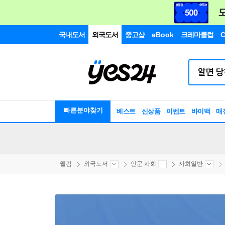
국내도서
외국도서
중고샵
eBook
크레마클럽
C
빠른분야찾기
베스트
신상품
이벤트
바이백
매
웰컴
외국도서
인문 사회
사회일반