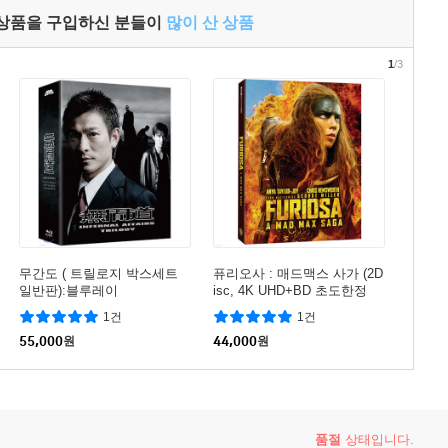
 상품을 구입하신 분들이
많이 산 상품
1
/3
무간도 ( 트릴로지 박스세트
퓨리오사 : 매드맥스 사가 (2D
일반판):블루레이
isc, 4K UHD+BD 초도한정
슬립케이스) : 블루레이
1건
1건
55,000
원
44,000
원
품절
상태입니다.