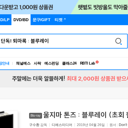
D/LP
DVD/BD
문구
/GIFT
티켓
독서유형검사
RBTI Lab
장안내
채널예스
사락
예스펀딩
클래스24
독서유형검사
주말에는 더욱 알뜰하게!
최대 2,000원 상품권 받으
울지마 톤즈 : 블루레이 (초회
Blu-ray
구수환
감독
디에스미디어
2019년 04월 26일
원서 :
Don't