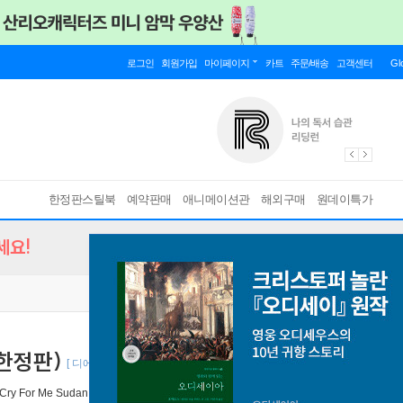
로그인
회원가입
마이페이지
카트
주문/배송
고객센터
Gl
한정판스틸북
예약판매
애니메이션관
해외구매
원데이특가
세요!
 한정판)
[ 디에스미디어 블루레이 균일가 9,900 특별전 ]
 Cry For Me Sudan, 2010