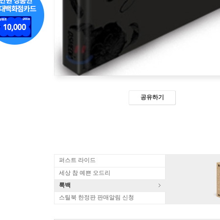
공유하기
퍼스트 라이드
세상 참 예쁜 오드리
룩백
스틸북 한정판 판매알림 신청