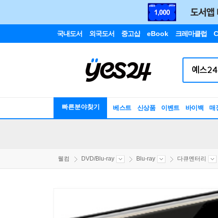
국내도서
외국도서
중고샵
eBook
크레마클럽
C
빠른분야찾기
베스트
신상품
이벤트
바이백
매
웰컴
DVD/Blu-ray
Blu-ray
다큐멘터리