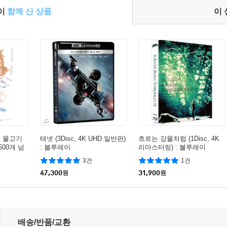
들이
함께 산 상품
이
고 물고기
테넷 (3Disc, 4K UHD 일반판)
흐르는 강물처럼 (1Disc, 4K
1500개 넘
: 블루레이
리마스터링) : 블루레이
루레이
3건
1건
47,300
원
31,900
원
배송/반품/교환