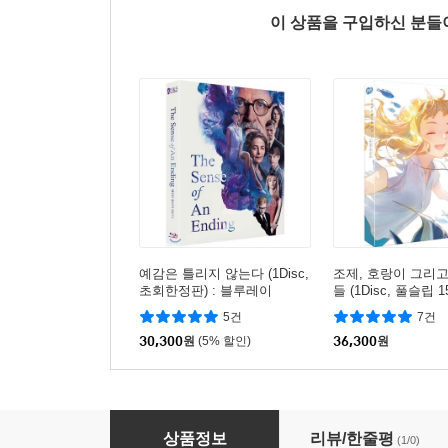
이 상품을 구입하신 분
예감은 틀리지 않는다 (1Disc,
조제, 호랑이 그리
초회한정판) : 블루레이
들 (1Disc, 풀슬립 
버링 한정판) : 블
5건
7건
30,300
원
(5% 할인)
36,300
원
울지마 톤즈 : 블루레이 (초회 한정판)
상품정보
리뷰/한줄평
(1/0)