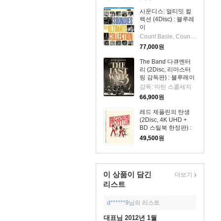
사운디스: 얼티밋 컬
렉션 (4Disc) : 블루레
이
Count Basie, Count Basie & Joe Turner, Cab Calloway, Nat King Cole, Doris Day & Pat Boone, Doris Day, Duke Ellington, Du
77,000
원
The Band 다큐멘터
리 (2Disc, 리마스터
링 감독판) : 블루레이
감독: 마틴 스콜세지
66,900
원
레드 제플린의 탄생
(2Disc, 4K UHD +
BD 스틸북 한정판) :
블루레이
49,500
원
이 상품이 담긴
더보기
리스트
d******9
님의 리스트
대표님 2012년 1월