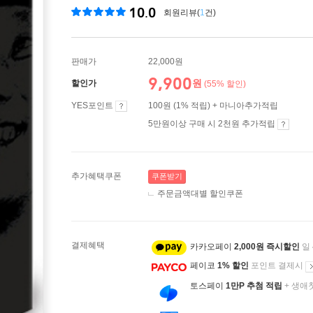
10.0
회원리뷰(
1
건)
판매가
22,000원
9,900
원
할인가
(55% 할인)
YES포인트
100원 (1% 적립) + 마니아추가적립
5만원이상 구매 시 2천원 추가적립
추가혜택쿠폰
쿠폰받기
주문금액대별 할인쿠폰
결제혜택
카카오페이
2,000원 즉시할인
일
페이코
1% 할인
포인트 결제시
토스페이
1만P 추첨 적립
+ 생애