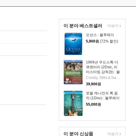
이 분야 베스트셀러
더보기
오션스 : 블루레이
5,900
원
(72% 할인)
1969년 우드스톡 다
큐멘터리 (2Dsic, 리
마스터링 감독판) : 블
루레이
Crosby, Stills & Nash, Crosby, Stills, Nash and Young, The Isley Brothers & Santana, Santana IV, Ritchie Havens, Joan Ba
39,900
원
로렐 캐니언의 록 음
악 (1Disc) : 블루레이
55,000
원
이 분야 신상품
더보기