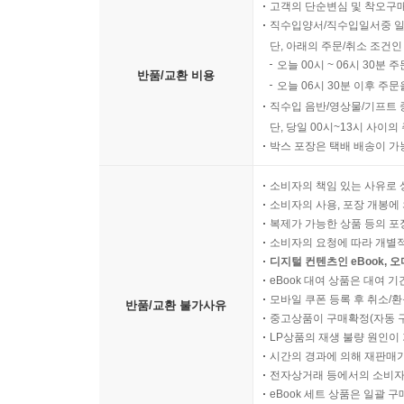
고객의 단순변심 및 착오구
직수입양서/직수입일서중 일
단, 아래의 주문/취소 조건인
오늘 00시 ~ 06시 30분 
반품/교환 비용
오늘 06시 30분 이후 주문
직수입 음반/영상물/기프트 
단, 당일 00시~13시 사이
박스 포장은 택배 배송이 가
소비자의 책임 있는 사유로 
소비자의 사용, 포장 개봉에 
복제가 가능한 상품 등의 포장을 
소비자의 요청에 따라 개별
디지털 컨텐츠인 eBook, 
eBook 대여 상품은 대여 기
모바일 쿠폰 등록 후 취소/환
반품/교환 불가사유
중고상품이 구매확정(자동 
LP상품의 재생 불량 원인이 기
시간의 경과에 의해 재판매가
전자상거래 등에서의 소비자
eBook 세트 상품은 일괄 