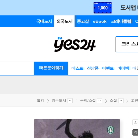
국내도서
외국도서
중고샵
eBook
크레마클럽
C
빠른분야찾기
베스트
신상품
이벤트
바이백
매
웰컴
외국도서
문학/소설
소설
고
소
직