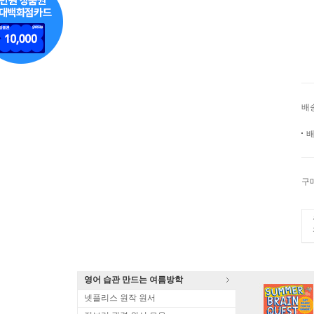
배
배
구
영어 습관 만드는 여름방학
넷플리스 원작 원서