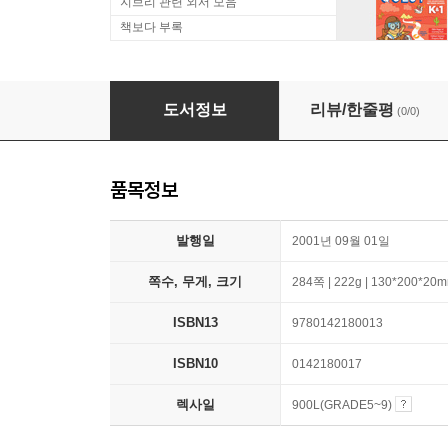
지브리 관련 외서 모음
책보다 부록
The Four Feathers
도서정보
리뷰/한줄평
(0/0)
품목정보
발행일
2001년 09월 01일
쪽수, 무게, 크기
284쪽 | 222g | 130*200*20
ISBN13
9780142180013
ISBN10
0142180017
렉사일
900L(GRADE5~9)