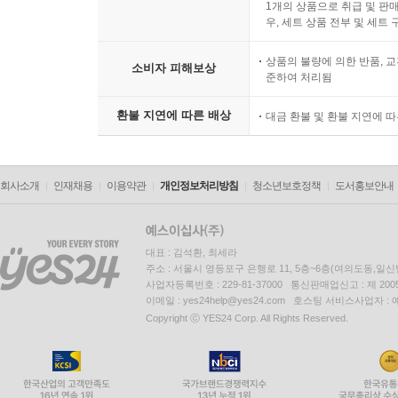
1개의 상품으로 취급 및 판매
우, 세트 상품 전부 및 세트
상품의 불량에 의한 반품, 교
소비자 피해보상
준하여 처리됨
환불 지연에 따른 배상
대금 환불 및 환불 지연에 
회사소개
인재채용
이용약관
개인정보처리방침
청소년보호정책
도서홍보안내
대표 : 김석환, 최세라
주소 : 서울시 영등포구 은행로 11, 5층~6층(여의도동,일신
사업자등록번호 : 229-81-37000 통신판매업신고 : 제 200
이메일 : yes24help@yes24.com 호스팅 서비스사업자 :
Copyright ⓒ YES24 Corp. All Rights Reserved.