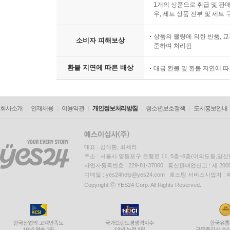
1개의 상품으로 취급 및 판매
우, 세트 상품 전부 및 세트
상품의 불량에 의한 반품, 교
소비자 피해보상
준하여 처리됨
환불 지연에 따른 배상
대금 환불 및 환불 지연에 
회사소개
인재채용
이용약관
개인정보처리방침
청소년보호정책
도서홍보안내
대표 : 김석환, 최세라
주소 : 서울시 영등포구 은행로 11, 5층~6층(여의도동,일신
사업자등록번호 : 229-81-37000 통신판매업신고 : 제 200
이메일 : yes24help@yes24.com 호스팅 서비스사업자 :
Copyright ⓒ YES24 Corp. All Rights Reserved.