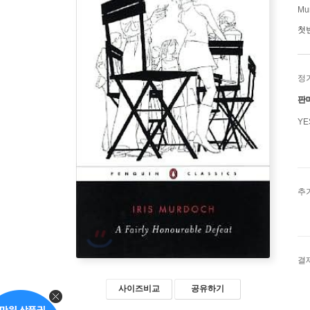
Mur
첫
정
판
Y
추
결
사이즈비교
공유하기