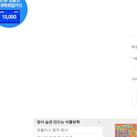
배
배
구
영어 습관 만드는 여름방학
넷플리스 원작 원서