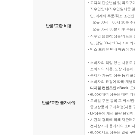
고객의 단순변심 및 착오구
직수입양서/직수입일서중 일
단, 아래의 주문/취소 조건인
오늘 00시 ~ 06시 30분 
반품/교환 비용
오늘 06시 30분 이후 주문
직수입 음반/영상물/기프트 
단, 당일 00시~13시 사이
박스 포장은 택배 배송이 가
소비자의 책임 있는 사유로 
소비자의 사용, 포장 개봉에 
복제가 가능한 상품 등의 포장을 
소비자의 요청에 따라 개별
디지털 컨텐츠인 eBook, 
eBook 대여 상품은 대여 기
모바일 쿠폰 등록 후 취소/환
반품/교환 불가사유
중고상품이 구매확정(자동 
LP상품의 재생 불량 원인이 기
시간의 경과에 의해 재판매가
전자상거래 등에서의 소비자
eBook 세트 상품은 일괄 