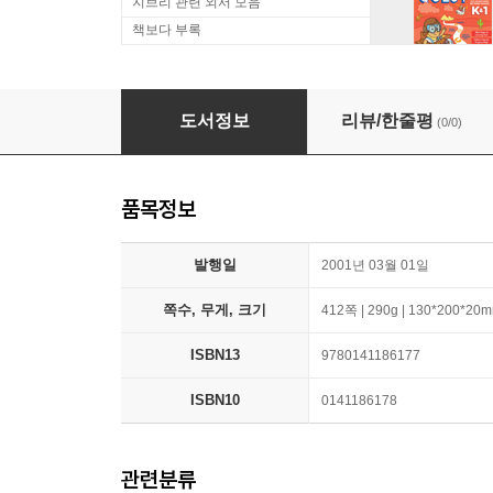
지브리 관련 외서 모음
책보다 부록
A Fairly Honourable Defeat
도서정보
리뷰/한줄평
(0/0)
품목정보
발행일
2001년 03월 01일
쪽수, 무게, 크기
412쪽 | 290g | 130*200*20
ISBN13
9780141186177
ISBN10
0141186178
관련분류