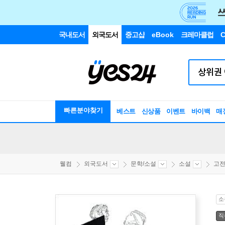
국내도서
외국도서
중고샵
eBook
크레마클럽
C
빠른분야찾기
베스트
신상품
이벤트
바이백
매
웰컴
외국도서
문학/소설
소설
고
소
직