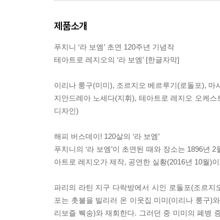
제품소개
푸치니 ‘라 보엠’ 초연 120주년 기념작
테아트로 레지오의 ‘라 보엠’ [한글자막]
이리나 룽구(미미), 조르지오 베르루기(로돌포), 마
지안드레아 노세다(지휘), 테아트로 레지오 오케스트라
디자인)
해피 버스데이! 120살의 ‘라 보엠’
푸치니의 ‘라 보엠’이 초연된 때와 장소는 1896년 
아트로 레지오가 제작, 공연한 실황(2016년 10월)이
파리의 라틴 지구 다락방에서 시인 로돌포(조르지
포는 촛불을 빌리러 온 이웃집 미미(이리나 룽구)
리보즐 붹송)와 재회한다. 그러던 중 미미의 폐병 