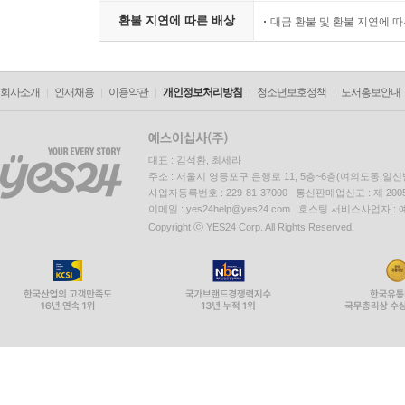
환불 지연에 따른 배상
대금 환불 및 환불 지연에 
회사소개
인재채용
이용약관
개인정보처리방침
청소년보호정책
도서홍보안내
대표 : 김석환, 최세라
주소 : 서울시 영등포구 은행로 11, 5층~6층(여의도동,일신
사업자등록번호 : 229-81-37000 통신판매업신고 : 제 200
이메일 : yes24help@yes24.com 호스팅 서비스사업자 :
Copyright ⓒ YES24 Corp. All Rights Reserved.