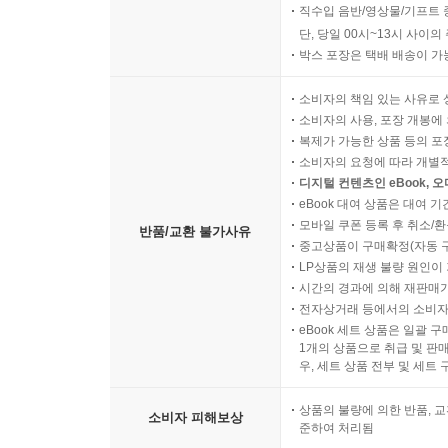
직수입 음반/영상물/기프트 
단, 당일 00시~13시 사이
박스 포장은 택배 배송이 가
소비자의 책임 있는 사유로 
소비자의 사용, 포장 개봉에 
복제가 가능한 상품 등의 포장을 
소비자의 요청에 따라 개별
디지털 컨텐츠인 eBook, 
eBook 대여 상품은 대여 기
모바일 쿠폰 등록 후 취소/환
반품/교환 불가사유
중고상품이 구매확정(자동 
LP상품의 재생 불량 원인이 기
시간의 경과에 의해 재판매가
전자상거래 등에서의 소비자
eBook 세트 상품은 일괄 
1개의 상품으로 취급 및 판매
우, 세트 상품 전부 및 세트
상품의 불량에 의한 반품, 교
소비자 피해보상
준하여 처리됨