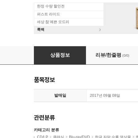
한정 수량 할인전
퍼스트 라이드
세상 참 예쁜 오드리
룩백
Irina Lungu / Gianandrea Noseda 푸치니
상품정보
리뷰/한줄평
(0/0)
품목정보
발매일
2017년 09월 08일
관련분류
카테고리 분류
CD/LP
클래식
Blu-ray/DVD
한글 자막 수록 영상물