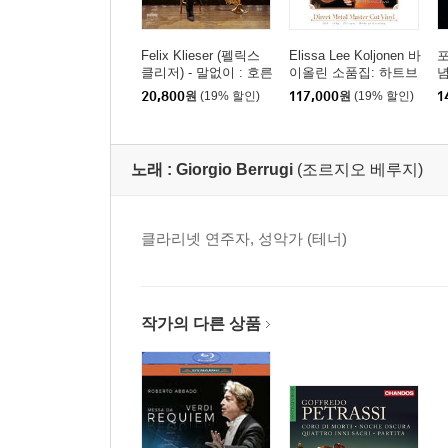
Felix Klieser (펠릭스
Elissa Lee Koljonen 바
포
클리저) - 말없이 : 호른
이올린 소품집: 하트브
념
으로 연주하는 이탈리
레이크 (Heartbreak: Ro
1
20,800
원
(19% 할인)
117,000
원
(19% 할인)
1
아 아리아 (Senza Parol
mantic Encores For Vi
e : Italian Arias for Hor
olin) [투명 클리어 컬러
n by Puccini, Verdi, Ro
2LP]
ssini and others)
노래 :
Giorgio Berrugi
(조르지오 베루지)
클라리넷 연주자, 성악가 (테너)
작가의 다른 상품