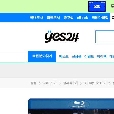
국내도서
외국도서
중고샵
eBook
크레마클럽
C
빠른분야찾기
베스트
신상품
이벤트
바이백
매
웰컴
CD/LP
클래식
Blu-ray/DVD