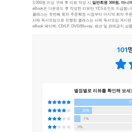
3,000원 이상 구매 후 리뷰 작성 시
일반회원 300원, 마니아
어떻게 숨겨졌는지 밝힌다. 또 그 일에 가담한 자들
eBook은 다운로드 후 작성한 리뷰만 YES포인트 지급됩니
클래스는 첫번째 회차 주문확정 시점부터 마지막 회차 주문
부동산 편
사락 독서모임으로 진행된 클래스는 사락 독서모임 게시판
○ 개발 예정지 땅을 사두었다가 시장 혹은 대통령이 되어
eBook 페이백, CD/LP, DVD/Blu-ray, 패션 및 판매금
98-99. ‘이명박 따라 하면 감옥 간다’,
‘그들이 움직인다면 돈 때문이다’)
101
○ 대통령이 되기 전 대기업들에게는 공구를 다 
4대강 사업을 추진한다. 원래 공약이었던 ‘한반도 대운
26-27, 94-95. ‘신이 내린 선물 이명박’)
○ 해외 부동산을 개발한다고 해놓고 회사를 세운
빌려준 은행이 찾지 않는다. 필요하다면 은행 지점을 
저수지 목격자, 앤서니’)
별점별로 리뷰를 확인해 보세
7
자원외교 편
회사를 만들거나 인수한다. 그 회사에 돈벼락이 떨어
20%
원하는 수치가 기재된 보고서를 얻는다. 외교부 발
7%
한다. 땅을 판다. 원유?다이아몬드가 안 나온다. 
0%