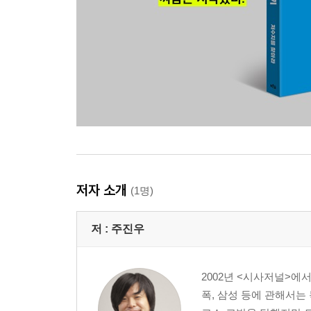
저자 소개
(1명)
저 :
주진우
2002년 <시사저널>에
폭, 삼성 등에 관해서는