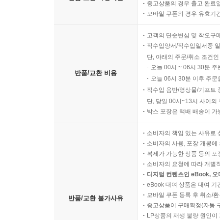
중고상품의 경우 출고 완료일
모바일 쿠폰의 경우 유효기간(
고객의 단순변심 및 착오구
직수입양서/직수입일서중 일
단, 아래의 주문/취소 조건인
오늘 00시 ~ 06시 30분 
반품/교환 비용
오늘 06시 30분 이후 주문
직수입 음반/영상물/기프트 
단, 당일 00시~13시 사이
박스 포장은 택배 배송이 가
소비자의 책임 있는 사유로 
소비자의 사용, 포장 개봉에 
복제가 가능한 상품 등의 포장을 
소비자의 요청에 따라 개별
디지털 컨텐츠인 eBook, 
eBook 대여 상품은 대여 기
모바일 쿠폰 등록 후 취소/환
반품/교환 불가사유
중고상품이 구매확정(자동 
LP상품의 재생 불량 원인이 기