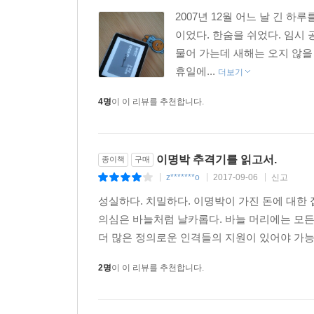
2007년 12월 어느 날 긴 
_원세훈 부인
이었다. 한숨을 쉬었다. 임시 
원세훈은 퇴임 후 여러 소송에 얽혀 여러 곳에 불려
물어 가는데 새해는 오지 않을 
받아주지도 않으니까. 원세훈의 부인은 원세훈이 캐나
휴일에...
다들 알고 있다. 강한 부정은 긍정이라는 것을. (p. 15
더보기
4명
이 이 리뷰를 추천합니다.
정의감이 살아 있는 분들을 평소에 챙긴다. 평소에
_국정원 제보자, 과거에 힘좀 쓰신 어르신들
과거에 힘좀 쓰신 어르신들은 힘 쓸 일을 반가워하
이명박 추격기를 읽고서.
종이책
구매
중요한 정보에 접근이 가능해진다. (p. 114, 125, 1
z*******o
2017-09-06
신고
|
|
|
정보를 확인하는 법
성실하다. 치밀하다. 이명박이 가진 돈에 대한
_크로스체크, 그리고 결정적인 정보는 본인들이 
의심은 바늘처럼 날카롭다. 바늘 머리에는 모든 
더 많은 정의로운 인격들의 지원이 있어야 가능할
수상한 차량이나 사람이 따라붙는다. 취재를 제대로
2명
이 이 리뷰를 추천합니다.
국정원?검찰 통해 “나대지 말라”는 주의를 듣는다.
당사자가 갑자기 언론 인터뷰를 자청한다. 취재를 
해외 출장을 가면 현지 대사관에서 주진우 기자가 온 것에 관