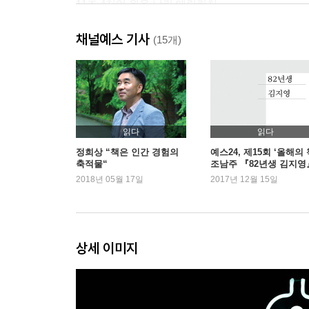
11조 4천억 원을 날린 메릴린치
천재 사기꾼 둘의 담합
채널예스 기사
단군 이래 최대 사기사건
(15개)
자꾸 죽는다
한국판 [오션스 일레븐]
치사하고 뻔뻔한 청계재단 | ‘도둑적’으로 완벽한 가족
조폭 스타일!
읽다
읽다
3장 저수지 찾기 프로젝트
정희상 “책은 인간 경험의
예스24, 제15회 ‘올해의 
축적물“
조남주 『82년생 김지영
비자금 저수지 1호, 2호, 3호, 4호
1위
2018년 05월 17일
2017년 12월 15일
예습 파트너, 전두환
전두환 스타일 | 연희동 산책 | 1천4백억 원짜리 저
저수지 찾기 실패 연대기
나의 소원 | 덜 먹어서 서운한 크리스티나 | 정체 모
상세 이미지
4장 저수지는 있다
비자금 저수지 목격자, 앤서니
농협에서 생긴 일