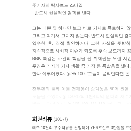
주기자의 탐사보도 스타일
_반드시 현실적인 결과를 낸다
그는 나쁜 짓 하나만 보고 바로 기사로 폭로하지 않
그리고 여기서 그치지 않는다. 반드시 현실적인 결과
입수한 후, 직접 확인하거나 그런 사실을 뒷받침
지속적으로 사회적 이슈가 되도록 후속 보도까지 꼼
BBK 특검은 사건의 핵심을 쥔 취재원을 오랜 시간
주진우 기자의 기자 생활 중 가장 큰 폭발음을 냈다.(
만나 이루어졌다. (p.95-100. ‘그들이 움직인다면 돈
전두환의 둘째 아들 전재용이 숨겨놓은 50억 원을
도움을 주었다. (p.120-126. ‘1천4백억 원짜리
방법도 담겨 있다. (p.105-109, 111-119. ‘비자금 저
회원리뷰
이명박이 돈을 ‘해드시는’ 방법과 그 돈을 감추는 ‘M
(101건)
이명박이나 그 일당이 주물럭거린 나랏돈은 캐나
매주 10건의 우수리뷰를 선정하여 YES포인트 3만원을 드