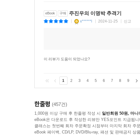
주진우의 이명박 추격기
eBook
구매
x******l
2024-11-25
신고
|
|
|
이 리뷰가 도움이 되었나요?
1
2
3
4
5
6
7
8
9
한줄평
(457건)
1,000원 이상 구매 후 한줄평 작성 시
일반회원 50원, 마니
eBook은 다운로드 후 작성한 리뷰만 YES포인트 지급됩니
클래스는 첫번째 회차 주문확정 시점부터 마지막 회차 주문
eBook 페이백, CD/LP, DVD/Blu-ray, 패션 및 판매금