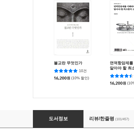
불교란 무엇인가
면역항암제를
알아야 할 최
10건
16,200
원
(10% 할인)
16,200
원
(10
주진우의 이명박 추격기
도서정보
리뷰/한줄평
(101/457)