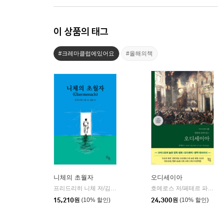
이 상품의 태그
#크레마클럽에있어요
#올해의책
니체의 초월자
오디세이아
프리드리히 니체 저/김철 편역
히읏
호메로스 저/페테르 파울 루벤스 그림/박문재 역
|
15,210
원
(10% 할인)
24,300
원
(10% 할인)