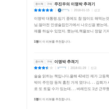
주진우의 이명박 추격기
종이책
구매
‘위협받고 산다, 잘하고 있는 거다’, ‘1천4백억 원짜리
t****s
2018-01-15
신고
|
|
|
2007 뉴클리어 밤에 이은 2017 뉴클리어 밤 예고
이명박 대통령.임기 중에도 참 많이도 해먹는것
2007년의 뉴클리어 밤
님.얼마전 인생술집인가에서 나오신걸 봤는데, 
김경준이 검찰청 조사실에서 장모에게 써준 메모로
재를 하실수 있었지. 했는데,책을보니 정말 기자는
터트렸다. 언론은 온통 이 기사로 도배되었고, BBK
1명
이 이 리뷰를 추천합니다.
10년 만에 또 꺼내드는, 2017년의 뉴클리어 밤
주진우 기자는 10년 만에 다시 이명박을 저격해 
스위스 은행 계좌에서 140억을 다스에 송금할 
이명박 추격기
종이책
구매
동결을 풀었다. 이 모든 프로세스의 실무 책임자는 
k*****f
2018-01-29
신고
|
|
|
기자는 이 ‘외교 첩보 작전’을 뒷받침할 자료의 폭로
술술 읽히는 책입니다.올해 42세인 제가 고등
정몽구 회장 사면 이후, 현대차가 핵심 계열사 
박이 주인장 등쳐 훔친 가게 였다니. . . 감회
현대다이모스는 전 세계 자동차 부품 제조회사 56
로 또 토낄 수가 있는데. . . 바레인도 1년 근무했
오간 관련 서류 일체를 주진우 기자가 입수했다. 또
자료를 청와대가 컨펌했다는 정황을 주진우 기자가 
1명
이 이 리뷰를 추천합니다.
터지면, 이명박은 검찰청 포토라인 앞에 설 수 있을