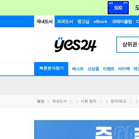
국내도서
외국도서
중고샵
eBook
크레마클럽
C
빠른분야찾기
베스트
신상품
이벤트
바이백
매
웰컴
국내도서
사회 정치
정치/외교