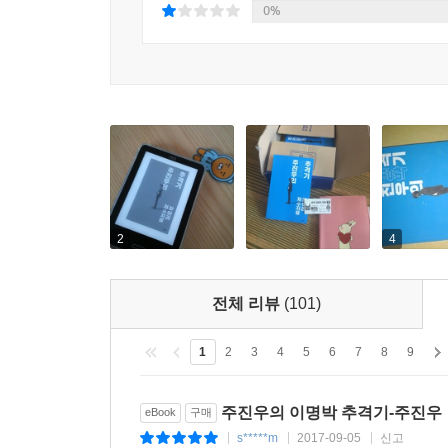
그 돈들이 캐나다를 거친다. 캐나다를 주목해야 하는 이유다.
0%
저수지 1호, 2호, 3호, 4호’, ‘MB 로드’)
사람들이 죽거나 사라진다……
한 프로젝트에 투입된 사람들 중 윗대가리들은 공을
탄탄대로다. 반대로 하위직에서 실무를 책임진 사람들은 사라진다.
조폭 스타일’, ‘농협에서 생긴 일’, ‘당당한 농협 마이너
정보를 얻어내는 법
2
4
주진우는 이명박이 돈을 대하듯, 정보를 대한다. 이
전체 리뷰
(101)
지성이면 감천, 정성을 다한다
_이명박 비자금 저수지 목격자, 앤서니
1
2
3
4
5
6
7
8
9
주진우 기자는 어떻게 앤서니를 1백 번 만났을까? 
증언해주었다. (p. 177-191, 248-251. ‘비자금 저수
주진우의 이명박 추격기-주진우
eBook
구매
s*****m
2017-09-05
신고
|
|
|
‘그 자’를 잡을 수 없다면 우선 가장 가까운 사람 