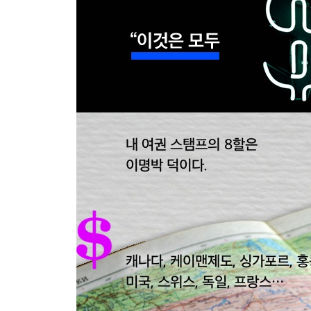
MB 로드
비자금의 항구 토론토로
토론토의 첫날밤 | 이상해서 왔습니다 | 사기사건 주
변호사 | 주범과 거래한 외환은행 토론토 지점 | 
그래서 나는 케이맨으로 갔다
당당한 농협 마이너스의 손
농협아, 고소해!
나의 하루
꽃이 져도 나는 이명박을 잊은 적이 없다
5장 뉴클리어 밤
한 번 더 터트려보련다, 뉴클리어 밤