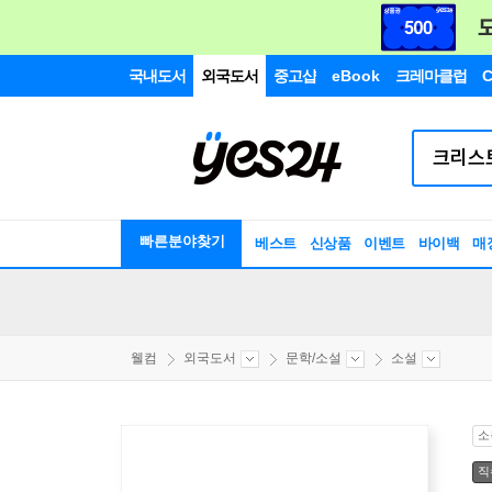
국내도서
외국도서
중고샵
eBook
크레마클럽
C
빠른분야찾기
베스트
신상품
이벤트
바이백
매
웰컴
외국도서
문학/소설
소설
소
직