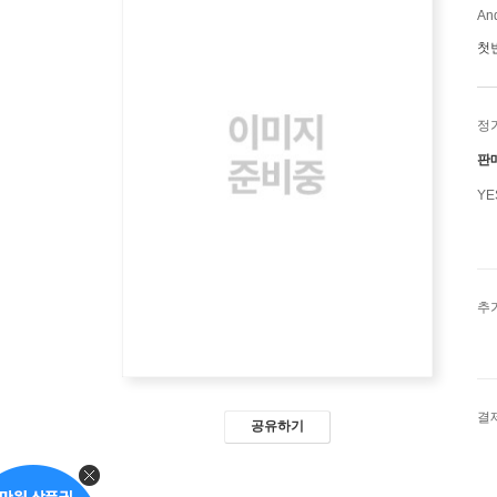
And
첫
정
판
Y
추
결
공유하기