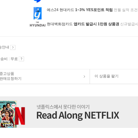
예스24 현대카드
1~3% YES포인트 적립
전월 실적 조건
현대백화점카드
앱카드 발급시 1만원 상품권
신규발급
송안내
송비 : 무료
중고상품
이 상품을 팔기
판매요청하기