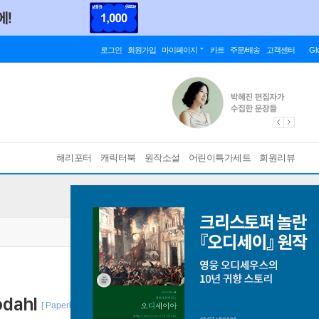
로그인
회원가입
마이페이지
카트
주문/배송
고객센터
Gl
해리포터
캐릭터북
원작소설
어린이특가세트
회원리뷰
odahl
[ Paperback ]
바인딩 & 에디션 안내