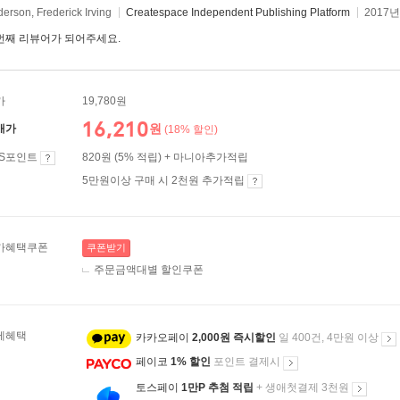
erson, Frederick Irving
Createspace Independent Publishing Platform
2017년
번째 리뷰어가 되어주세요.
가
19,780원
16,210
원
매가
(18% 할인)
ES포인트
820원 (5% 적립) + 마니아추가적립
5만원이상 구매 시 2천원 추가적립
가혜택쿠폰
쿠폰받기
주문금액대별 할인쿠폰
제혜택
카카오페이
2,000원 즉시할인
일 400건, 4만원 이상
페이코
1% 할인
포인트 결제시
토스페이
1만P 추첨 적립
+ 생애첫결제 3천원