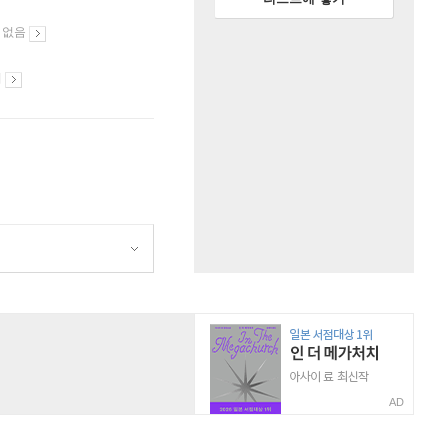
 없음
시
AD