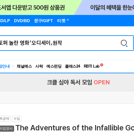
D/LP
DVD/BD
문구
/GIFT
티켓
독서유형검사
RBTI Lab
장안내
채널예스
사락
예스펀딩
클래스24
독서유형검사
크클 심야 독서 모임
OPEN
득공제
수입
The Adventures of the Infallible G
수입양서