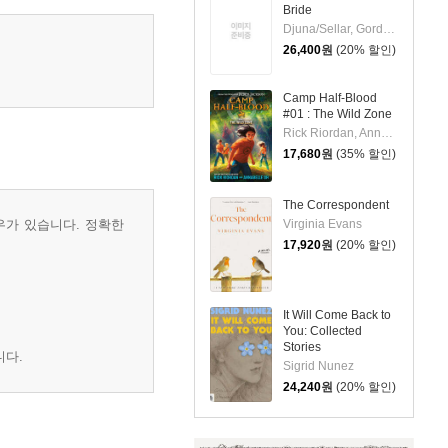
Bride
Djuna/Sellar, Gord(TRN)
26,400
원
(20% 할인)
Camp Half-Blood
#01 : The Wild Zone
Rick Riordan, Annabelle Oh
17,680
원
(35% 할인)
The Correspondent
우가 있습니다. 정확한
Virginia Evans
17,920
원
(20% 할인)
It Will Come Back to
You: Collected
Stories
니다.
Sigrid Nunez
24,240
원
(20% 할인)