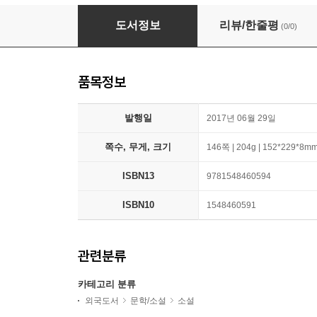
The Adventures of the Infallible Godahl
도서정보
리뷰/한줄평
(0/0)
품목정보
발행일
2017년 06월 29일
쪽수, 무게, 크기
146쪽 | 204g | 152*229*8m
ISBN13
9781548460594
ISBN10
1548460591
관련분류
카테고리 분류
외국도서
문학/소설
소설