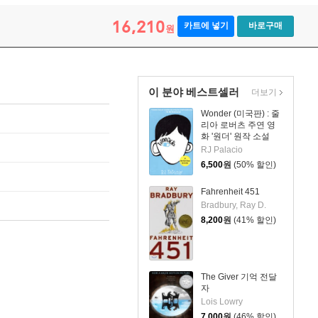
16,210
카트에 넣기
바로구매
원
이 분야 베스트셀러
더보기
Wonder (미국판) : 줄
리아 로버츠 주연 영
화 '원더' 원작 소설
RJ Palacio
6,500
원
(50% 할인)
Fahrenheit 451
Bradbury, Ray D.
8,200
원
(41% 할인)
The Giver 기억 전달
자
Lois Lowry
7,000
원
(46% 할인)