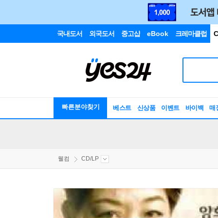
국내도서
외국도서
중고샵
eBook
크레마클럽
C
빠른분야찾기
베스트
신상품
이벤트
바이백
매
웰컴
CD/LP