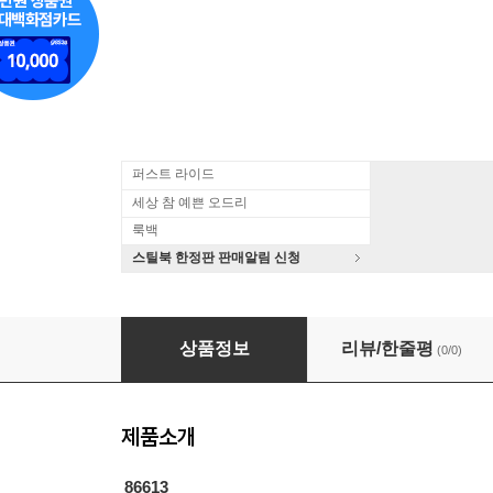
퍼스트 라이드
세상 참 예쁜 오드리
룩백
스틸북 한정판 판매알림 신청
양희은 - 1995 못다한 노래, 내 나이 마흔살에는 
상품정보
리뷰/한줄평
(0/0)
제품소개
86613