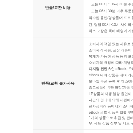
오늘 00시 ~ 06시 30분 
반품/교환 비용
오늘 06시 30분 이후 주문
직수입 음반/영상물/기프트 
단, 당일 00시~13시 사이
박스 포장은 택배 배송이 가
소비자의 책임 있는 사유로 
소비자의 사용, 포장 개봉에 
복제가 가능한 상품 등의 포장을 
소비자의 요청에 따라 개별
디지털 컨텐츠인 eBook, 
eBook 대여 상품은 대여 기
모바일 쿠폰 등록 후 취소/환
반품/교환 불가사유
중고상품이 구매확정(자동 
LP상품의 재생 불량 원인이 기
시간의 경과에 의해 재판매가
전자상거래 등에서의 소비자
eBook 세트 상품은 일괄 
1개의 상품으로 취급 및 판매
우, 세트 상품 전부 및 세트