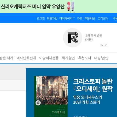
로그인
회원가입
마이페이지
카트
주문/배송
고객센터
Gl
젊은 작가
예사단독판매
이달의사은품
특가할인
추천도서
대량/법인