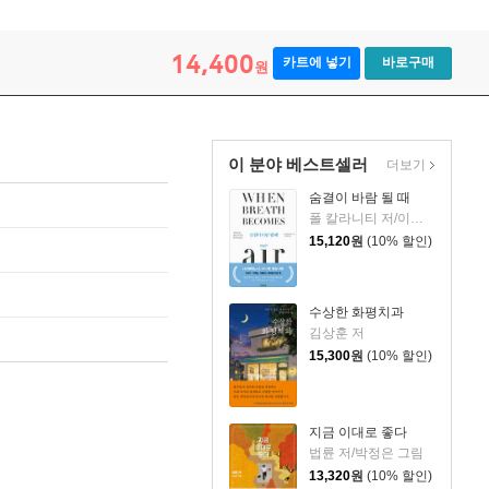
14,400
카트에 넣기
바로구매
원
이 분야 베스트셀러
더보기
숨결이 바람 될 때
폴 칼라니티 저/이종인 역
15,120
원
(10% 할인)
수상한 화평치과
김상훈 저
15,300
원
(10% 할인)
지금 이대로 좋다
법륜 저/박정은 그림
13,320
원
(10% 할인)