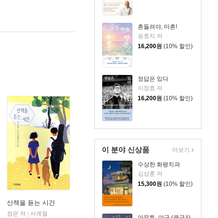
흔들려야, 마흔!
송효지 저
16,200
원
(10% 할인)
정답은 있다
이정효 저
16,200
원
(10% 할인)
이 분야 신상품
더보기
수상한 화평치과
김상훈 저
15,300
원
(10% 할인)
산책을 듣는 시간
정은 저
사계절
|
아무튼, 야구 (큰글자