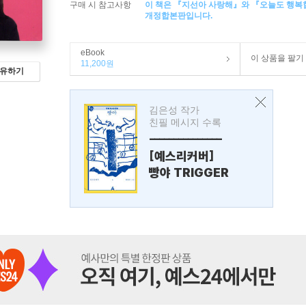
구매 시 참고사항
이 책은 『지선아 사랑해』와 『오늘도 행
개정합본판입니다.
eBook
이 상품을 팔기
11,200원
유하기
김은성 작가
친필 메시지 수록
---------------
[예스리커버]
빵야 TRIGGER