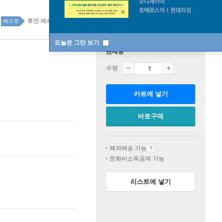
휴먼 에세이 62위
국내도서 top20 2주
베스트
오늘은 그만 보기
판매중
수량
카트에 넣기
바로구매
해외배송 가능
문화비소득공제 가능
리스트에 넣기