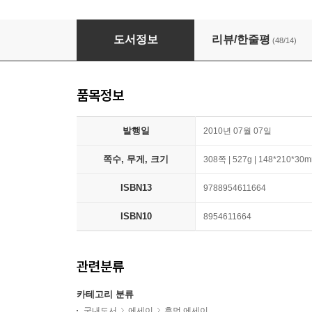
지선아 사랑해
도서정보
리뷰/한줄평
(48/14)
품목정보
발행일
2010년 07월 07일
쪽수, 무게, 크기
308쪽 | 527g | 148*210*30
ISBN13
9788954611664
ISBN10
8954611664
관련분류
카테고리 분류
국내도서
에세이
휴먼 에세이