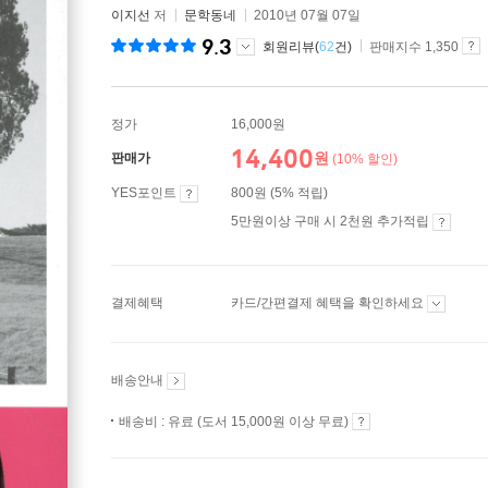
이지선
저
문학동네
2010년 07월 07일
9.3
회원리뷰(
62
건)
판매지수 1,350
정가
16,000원
14,400
원
판매가
(10% 할인)
YES포인트
800원 (5% 적립)
5만원이상 구매 시 2천원 추가적립
결제혜택
카드/간편결제 혜택을 확인하세요
배송안내
배송비 : 유료 (도서 15,000원 이상 무료)