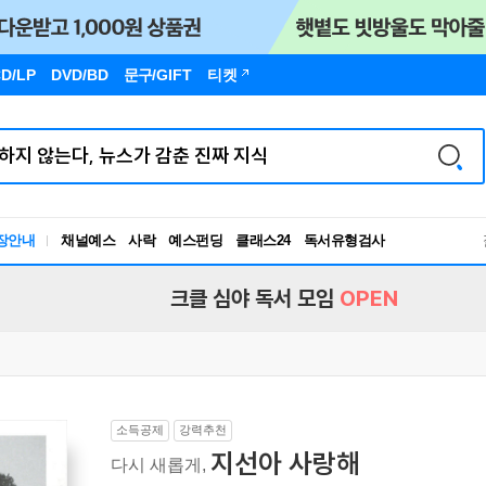
D/LP
DVD/BD
문구
/GIFT
티켓
장안내
채널예스
사락
예스펀딩
클래스24
독서유형검사
RBTI Lab
독서유형검사
크클 심야 독서 모임
OPEN
소득공제
강력추천
지선아 사랑해
다시 새롭게,