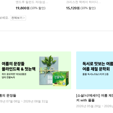
앤드루 릴런드 저/송섬별 역
어크로스
크리스천 맥케이 하이디커 글그림/이원경 역
|
19,800
원
(10% 할인)
15,120
원
(10% 할인)
보세요.
전체보기
름의 문장들
[소설/시/에세이] 여름 제
커 with 풀풀
26년 07월 08일 ~ 2026년 08월 31일
2026년 05월 28일 ~ 2026