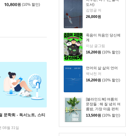
밝은미래
|
도서)
10,800
원
(10% 할인)
김영글 저
26,000
원
죽음이 처음인 당신에
게
이삼 글그림
16,200
원
(10% 할인)
언어의 삶 삶의 언어
백낙천 저
16,200
원
(10% 할인)
[블라인드북] 여름의
문장들 : 해 질 녘의 여
름밤, 가장 마음 편히
걷고 자유로웠기에,
철 문학회 - 독서노트, 스티
13,500
원
(10% 할인)
이미 많이 아팠기에,
년 08월 31일