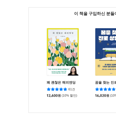
이 책을 구입하신 분
꽤 괜찮은 해피엔딩
꿈을 찾는 진
61건
12,600
원
(10% 할인)
16,020
원
(10