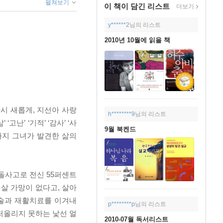
펼쳐보기
이 책이 담긴
리스트
더보기
y******2
님의 리스트
2010년 10월에 읽을 책
시 새롭게, 지선아 사랑
h********9
님의 리스트
’ ‘기적’ ‘감사’ ‘사
9월 북켄드
까지 그녀가 발견한 삶의
추돌사고로 전신 55퍼센트
 살 가망이 없다고, 살아
수술과 재활치료를 이겨내
p********p
님의 리스트
떠올리지 못하는 낯선 얼
2010-07월 독서리스트