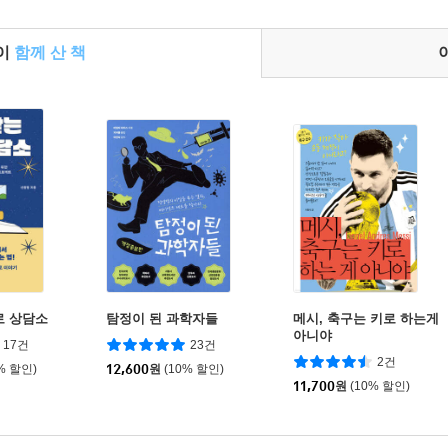
들이
함께 산 책
로 상담소
탐정이 된 과학자들
메시, 축구는 키로 하는게
아니야
17건
23건
2건
% 할인)
12,600
원
(10% 할인)
11,700
원
(10% 할인)