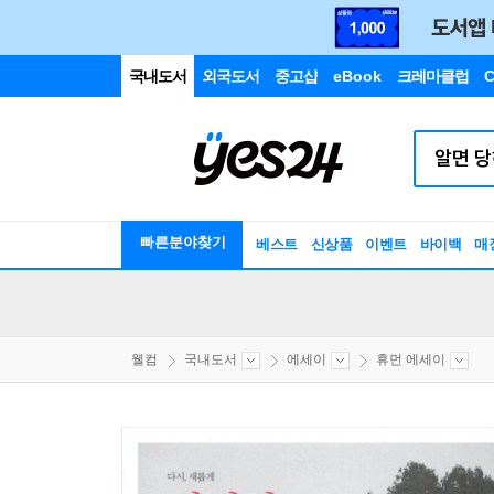
국내도서
외국도서
중고샵
eBook
크레마클럽
C
빠른분야찾기
베스트
신상품
이벤트
바이백
매
웰컴
국내도서
에세이
휴먼 에세이