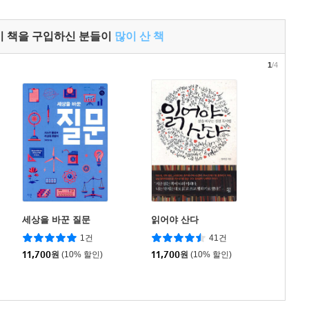
이 책을 구입하신 분들이
많이 산 책
1
/4
세상을 바꾼 질문
읽어야 산다
1건
41건
11,700
원
(10% 할인)
11,700
원
(10% 할인)