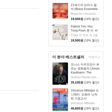
21세기의 브라스 음
악 (Brass Ensemble
Music - 21st Century)
Brass for Uncommon Times 실내악
19,500
원
(19% 할인)
Patrick Yim / Kiu
Tung Poon 첸 이: 바
이올린, 비올라, 피아
Chen Yi 작곡 외 2명
노 작품집 (Chen Yi:
19,500
원
(19% 할인)
Works For Violin,
Viola And Piano)
이 분야 베스트셀러
더보기
요나스 카우프만이 부
르는 영화음악 (Jonas
Kaufmann: The
Sound of Movies)
Jochen Rieder,Jonas Kaufmann, Czech National Symphony Orchestra
35,100
원
(19% 할인)
Vincenzo Milletari 도
니체티: 오페라 '난처
한 가정교사'
(Donizetti: L'ajo
Vincenzo Milletari
nell'imbarazzo)
46,800
원
(19% 할인)