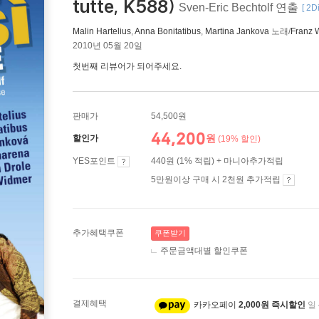
tutte, K588)
Sven-Eric Bechtolf 연출
[ 2Di
Malin Hartelius
,
Anna Bonitatibus
,
Martina Jankova
노래/
Franz 
2010년 05월 20일
첫번째 리뷰어가 되어주세요.
판매가
54,500원
44,200
원
할인가
(19% 할인)
YES포인트
440원 (1% 적립) + 마니아추가적립
5만원이상 구매 시 2천원 추가적립
추가혜택쿠폰
쿠폰받기
주문금액대별 할인쿠폰
결제혜택
카카오페이
2,000원 즉시할인
일