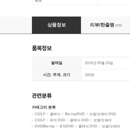
룩백
Franz Welser-Most 모차르트: 코지 판 투테 (Mozart
상품정보
리뷰/한줄평
(0/0)
품목정보
발매일
2010년 05월 20일
시간, 무게, 크기
200분
관련분류
카테고리 분류
CD/LP
클래식
Blu-ray/DVD
보컬/오페라 DVD
CD/LP
뮤직 DVD
클래식 DVD
보컬/오페라
DVD/Blu-ray
뮤직DVD
클래식 DVD
보컬/오페라