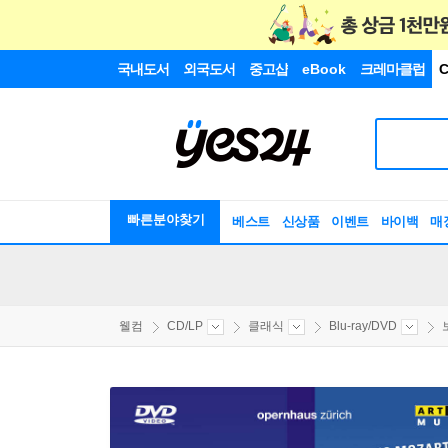
국내도서
외국도서
중고샵
eBook
크레마클럽
C
빠른분야찾기
베스트
신상품
이벤트
바이백
매
웰컴
CD/LP
클래식
Blu-ray/DVD