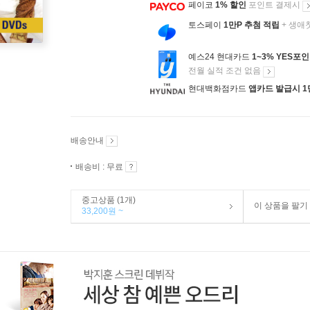
페이코
1% 할인
포인트 결제시
토스페이
1만P 추첨 적립
+ 생애
예스24 현대카드
1~3% YES포
전월 실적 조건 없음
현대백화점카드
앱카드 발급시 1
배송안내
배송비 : 무료
중고상품 (1개)
이 상품을 팔기
33,200원 ~