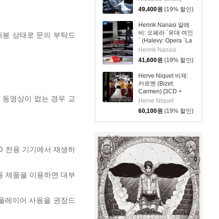
`Lucia Di
49,400
원
(19% 할인)
Lammermoor`)
Henrik Nanasi 알레
비: 오페라 `유대 여인
개봉 상태로 문의 부탁드
` (Halevy: Opera `La
Juive`)
Henrik Nanasi
41,600
원
(19% 할인)
Herve Niquet 비제:
카르멘 (Bizet:
Carmen) [3CD +
, 동영상이 없는 경우 교
DVD]
Herve Niquet
60,100
원
(19% 할인)
D 전용 기기에서 재생하
전용 제품을 이용하면 대부
 플레이어 사용을 권장드