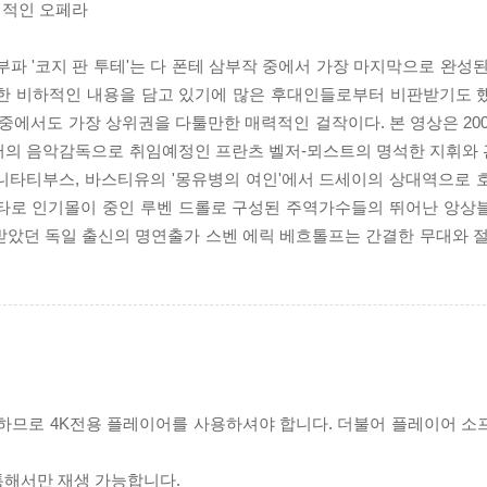
력적인 오페라
부파 '코지 판 투테'는 다 폰테 삼부작 중에서 가장 마지막으로 완성
대한 비하적인 내용을 담고 있기에 많은 후대인들로부터 비판받기도 
에서도 가장 상위권을 다툴만한 매력적인 걸작이다. 본 영상은 20
오퍼의 음악감독으로 취임예정인 프란츠 벨저-뫼스트의 명석한 지휘와
니타티부스, 바스티유의 '몽유병의 여인'에서 드세이의 상대역으로 
스타로 인기몰이 중인 루벤 드롤로 구성된 주역가수들의 뛰어난 앙상
받았던 독일 출신의 명연출가 스벤 에릭 베흐톨프는 간결한 무대와 절
필요하므로 4K전용 플레이어를 사용하셔야 합니다. 더불어 플레이어 소
 통해서만 재생 가능합니다.