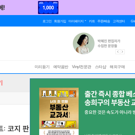
로그인
회원가입
마이페이지
카트
주문/배송
고객센터
Gl
미리듣기
예약음반
Vinyl전문관
스타샵
해외구매
기
: 코지 판 투테 (Mozart: Cosi fan