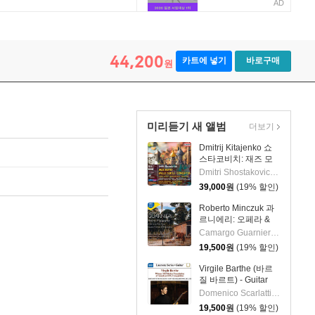
AD
44,200
카트에 넣기
바로구매
원
미리듣기 새 앨범
더보기
Dmitrij Kitajenko 쇼
스타코비치: 재즈 모
음곡, 발레 모음곡, 협
Dmitri Shostakovich 작곡 외 6명
주곡들
39,000
원
(19% 할인)
(Shostakovich: Jazz
Suite; Ballet Suites;
Roberto Minczuk 과
Concertos)
르니에리: 오페라 &
관현악 작품집
Camargo Guarnieri 작곡 외 2명
(Guarnieri: Pedro
19,500
원
(19% 할인)
Malazarte)
Virgile Barthe (바르
질 바르트) - Guitar
Recital (기타 리사이
Domenico Scarlatti 작곡 외 5명
틀)
19,500
원
(19% 할인)