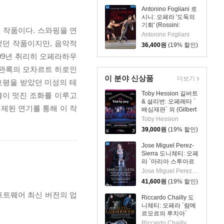
Antonino Fogliani 로
시니: 오페라 '도둑의
기회' (Rossini:
된 작품이다. 스와핑을 연
L'Occasione fa il
Antonino Fogliani
Ladro)
했던 작품이지만, 음악적
36,400
원
(19% 할인)
09년 취리히 오페라하우
 관록의 모차르트 히로인
이 분야 신상품
더보기
호평을 받았던 미성의 테
Toby Hession 길버트
블이 멋진 조화를 이루고
& 설리번: 오페레타 `
제된 연기를 통해 이 작
배심재판` 외 (Gilbert
& Sullivan: Operetta
Toby Hession
`Trial By Jury`)
39,000
원
(19% 할인)
Jose Miguel Perez-
Sierra 도니체티: 오페
라 `마리아 스투아르
다` (Donizetti: Opera
Jose Miguel Perez-Sierra
`Maria Stuarda`)
41,600
원
(19% 할인)
프트웨어 최신 버전의 업
Riccardo Chailly 도
니체티: 오페라 `람메
르모르의 루치아`
(Donizetti: Opera
Riccardo Chailly