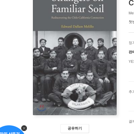
C
Mel
첫
정
판
Y
추
결
공유하기