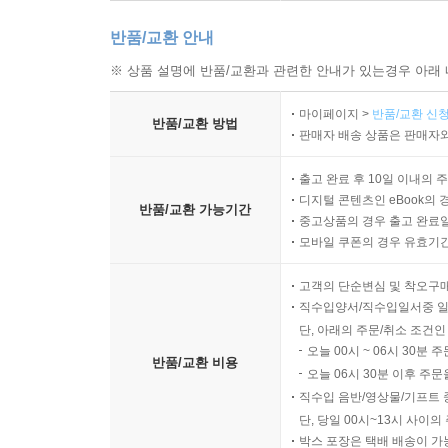
반품/교환 안내
※ 상품 설명에 반품/교환과 관련한 안내가 있는경우 아래 
마이페이지 >
반품/교환 신청
반품/교환 방법
판매자 배송 상품은 판매자와
출고 완료 후 10일 이내의 
디지털 콘텐츠인 eBook의 
반품/교환 가능기간
중고상품의 경우 출고 완료일
모바일 쿠폰의 경우 유효기간(
고객의 단순변심 및 착오구
직수입양서/직수입일서중 일
단, 아래의 주문/취소 조건인
오늘 00시 ~ 06시 30분 
반품/교환 비용
오늘 06시 30분 이후 주문
직수입 음반/영상물/기프트 
단, 당일 00시~13시 사이
박스 포장은 택배 배송이 가