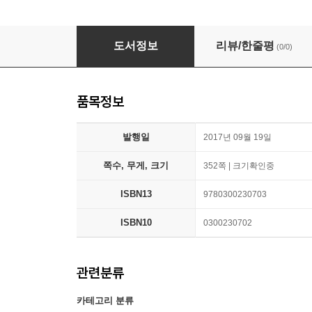
Strangers on Familiar Soil: Rediscovering th
도서정보
리뷰/한줄평
(0/0)
품목정보
발행일
2017년 09월 19일
쪽수, 무게, 크기
352쪽 | 크기확인중
ISBN13
9780300230703
ISBN10
0300230702
관련분류
카테고리 분류