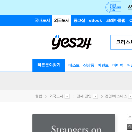
국내도서
외국도서
중고샵
eBook
크레마클럽
C
빠른분야찾기
베스트
신상품
이벤트
바이백
매
웰컴
외국도서
경제 경영
경영/비즈니스
소
직