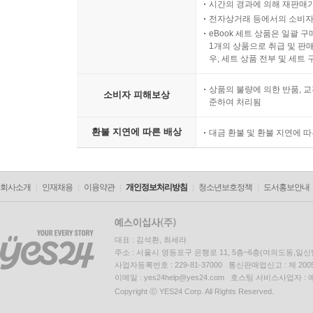
시간의 경과에 의해 재판매가
전자상거래 등에서의 소비자
eBook 세트 상품은 일괄 
1개의 상품으로 취급 및 판매
우, 세트 상품 전부 및 세트
상품의 불량에 의한 반품, 교
소비자 피해보상
준하여 처리됨
환불 지연에 따른 배상
대금 환불 및 환불 지연에 
회사소개
인재채용
이용약관
개인정보처리방침
청소년보호정책
도서홍보안내
대표 : 김석환, 최세라
주소 : 서울시 영등포구 은행로 11, 5층~6층(여의도동,일신
사업자등록번호 : 229-81-37000 통신판매업신고 : 제 200
이메일 : yes24help@yes24.com 호스팅 서비스사업자 :
Copyright ⓒ YES24 Corp. All Rights Reserved.