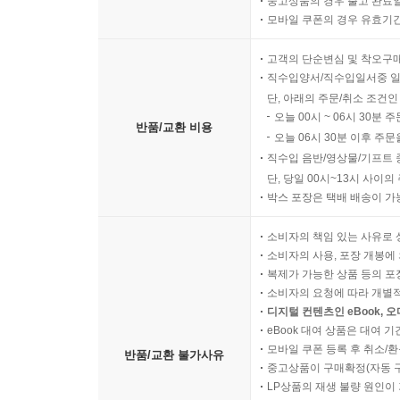
중고상품의 경우 출고 완료일
모바일 쿠폰의 경우 유효기간(
고객의 단순변심 및 착오구
직수입양서/직수입일서중 일
단, 아래의 주문/취소 조건인
오늘 00시 ~ 06시 30분 
반품/교환 비용
오늘 06시 30분 이후 주문
직수입 음반/영상물/기프트 
단, 당일 00시~13시 사이
박스 포장은 택배 배송이 가
소비자의 책임 있는 사유로 
소비자의 사용, 포장 개봉에 
복제가 가능한 상품 등의 포장을 
소비자의 요청에 따라 개별
디지털 컨텐츠인 eBook, 
eBook 대여 상품은 대여 기
모바일 쿠폰 등록 후 취소/환
반품/교환 불가사유
중고상품이 구매확정(자동 
LP상품의 재생 불량 원인이 기