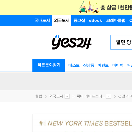
국내도서
외국도서
중고샵
eBook
크레마클럽
C
빠른분야찾기
베스트
신상품
이벤트
바이백
매
웰컴
외국도서
취미 라이프스타...
건강과 