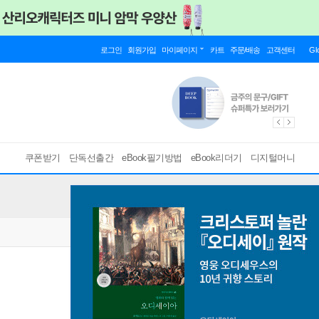
로그인
회원가입
마이페이지
카트
주문/배송
고객센터
Gl
쿠폰받기
단독선출간
eBook필기방법
eBook리더기
디지털머니