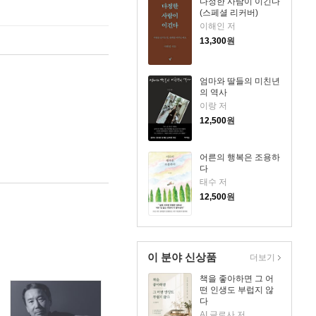
다정한 사람이 이긴다
(스페셜 리커버)
이해인 저
13,300
원
엄마와 딸들의 미친년
의 역사
이랑 저
12,500
원
어른의 행복은 조용하
다
태수 저
12,500
원
이 분야 신상품
더보기
책을 좋아하면 그 어
떤 인생도 부럽지 않
다
AI 글로사 저