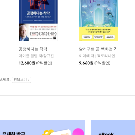
공정하다는 착각
달러구트 꿈 백화점 2
마이클 샌델 저/함규진 역
와이즈베리
이미예 저
팩토리나인
|
|
12,600
원
(0% 할인)
9,660
원
(0% 할인)
보세요.
전체보기