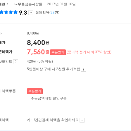
혜란
저
나무를심는사람들
2017년 01월 10일
9.3
회원리뷰(
28
건)
가
8,400원
8,400
원
매가
7,560
원
폰혜택가
(종이책 정가 대비 37% 할인)
쿠폰받기
ES포인트
420원 (5% 적립)
5만원이상 구매 시 2천원 추가적립
가혜택쿠폰
쿠폰받기
주문금액대별 할인쿠폰
제혜택
카드/간편결제 혜택을 확인하세요