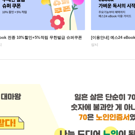
Book 전종 10%할인+5%적립 무한발급 슈퍼쿠폰
[이용안내] 예스24 eBo
시
상시