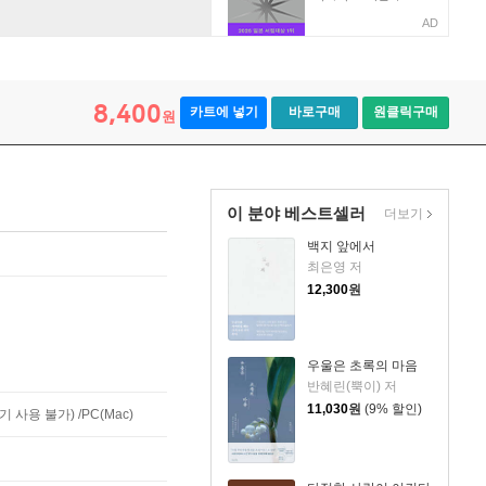
AD
8,400
카트에 넣기
바로구매
원클릭구매
원
이 분야 베스트셀러
더보기
백지 앞에서
최은영 저
12,300
원
우울은 초록의 마음
반혜린(뿍이) 저
11,030
원
(9% 할인)
사용 불가) /PC(Mac)