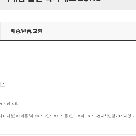
배송/반품/교환
기
능 제공 안함
니터 미지원) /아이폰 /아이패드 /안드로이드폰 /안드로이드패드 /전자책단말기(저사양 기기 