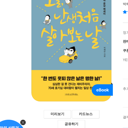
박
정
판
쿠
Y
추
미리보기
카드뉴스
결
공유하기