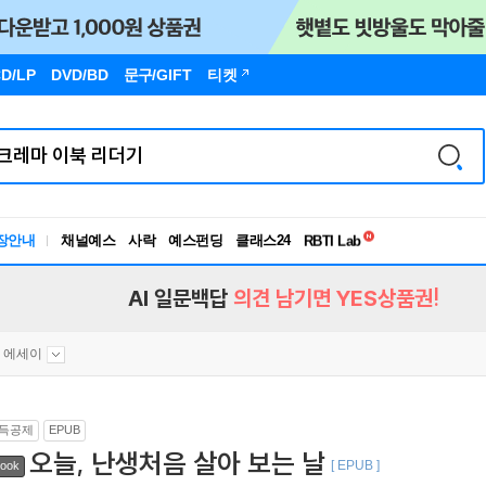
D/LP
DVD/BD
문구
/GIFT
티켓
독서유형검사
장안내
채널예스
사락
예스펀딩
클래스24
RBTI Lab
독서유형검사
AI 일문백답
의견 남기면 YES상품권!
 에세이
득공제
EPUB
오늘, 난생처음 살아 보는 날
[ EPUB ]
ook