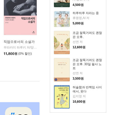
4,500
원
하루하루 자라는 중
류원영,AI 저
5,000
원
조금 절뚝거려도 괜찮
은 오후.
직업으로서의 소설가
선연 저
12,600
원
무라카미 하루키 저/양윤옥 역
현대문학
|
11,800
원
(0% 할인)
조금 절뚝거려도 괜찮
은 오후. 30일 필사 노
트
선연 저
3,500
원
허술함과 반짝임 사이
에서, 웃다
김지영 저
10,600
원