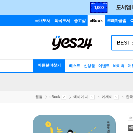
국내도서
외국도서
중고샵
eBook
크레마클럽
C
빠른분야찾기
베스트
신상품
이벤트
바이백
매
웰컴
eBook
에세이 시
에세이
한국
소
eB