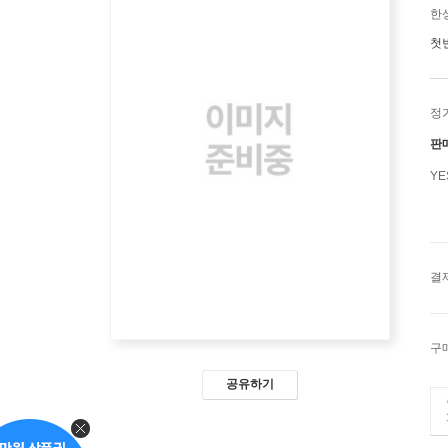
한
첫
정
판
Y
결
구
공유하기