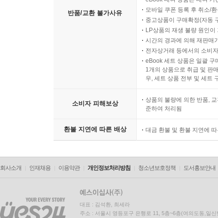
모바일 쿠폰 등록 후 취소/환
반품/교환 불가사유
중고상품이 구매확정(자동 
LP상품의 재생 불량 원인이 기
시간의 경과에 의해 재판매가
전자상거래 등에서의 소비자
eBook 세트 상품은 일괄 
1개의 상품으로 취급 및 판매
우, 세트 상품 전부 및 세트
상품의 불량에 의한 반품, 교
소비자 피해보상
준하여 처리됨
환불 지연에 따른 배상
대금 환불 및 환불 지연에 
회사소개
인재채용
이용약관
개인정보처리방침
청소년보호정책
도서홍보안내
대표 : 김석환, 최세라
주소 : 서울시 영등포구 은행로 11, 5층~6층(여의도동,일신