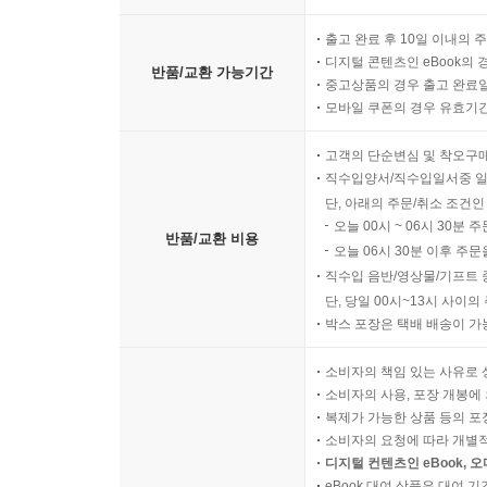
출고 완료 후 10일 이내의 
디지털 콘텐츠인 eBook의 
반품/교환 가능기간
중고상품의 경우 출고 완료일
모바일 쿠폰의 경우 유효기간(
고객의 단순변심 및 착오구
직수입양서/직수입일서중 일
단, 아래의 주문/취소 조건인
오늘 00시 ~ 06시 30분 
반품/교환 비용
오늘 06시 30분 이후 주문
직수입 음반/영상물/기프트 
단, 당일 00시~13시 사이
박스 포장은 택배 배송이 가
소비자의 책임 있는 사유로 
소비자의 사용, 포장 개봉에 
복제가 가능한 상품 등의 포장을 
소비자의 요청에 따라 개별
디지털 컨텐츠인 eBook, 
eBook 대여 상품은 대여 기