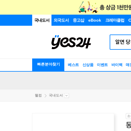
국내도서
외국도서
중고샵
eBook
크레마클럽
C
빠른분야찾기
베스트
신상품
이벤트
바이백
매
웰컴
국내도서
소