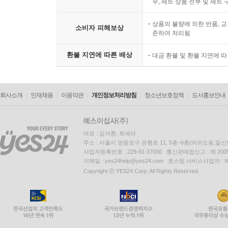
우, 세트 상품 전부 및 세트
상품의 불량에 의한 반품, 교
소비자 피해보상
준하여 처리됨
환불 지연에 따른 배상
대금 환불 및 환불 지연에 
회사소개
인재채용
이용약관
개인정보처리방침
청소년보호정책
도서홍보안내
대표 : 김석환, 최세라
주소 : 서울시 영등포구 은행로 11, 5층~6층(여의도동,일신
사업자등록번호 : 229-81-37000 통신판매업신고 : 제 200
이메일 : yes24help@yes24.com 호스팅 서비스사업자 :
Copyright ⓒ YES24 Corp. All Rights Reserved.