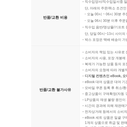
직수입양서/직수입일서중 일
단, 아래의 주문/취소 조건인
오늘 00시 ~ 06시 30분 
반품/교환 비용
오늘 06시 30분 이후 주문
직수입 음반/영상물/기프트 
단, 당일 00시~13시 사이
박스 포장은 택배 배송이 가
소비자의 책임 있는 사유로 
소비자의 사용, 포장 개봉에 
복제가 가능한 상품 등의 포장을 
소비자의 요청에 따라 개별
디지털 컨텐츠인 eBook, 
eBook 대여 상품은 대여 기
모바일 쿠폰 등록 후 취소/환
반품/교환 불가사유
중고상품이 구매확정(자동 
LP상품의 재생 불량 원인이 기
시간의 경과에 의해 재판매가
전자상거래 등에서의 소비자
eBook 세트 상품은 일괄 
1개의 상품으로 취급 및 판매