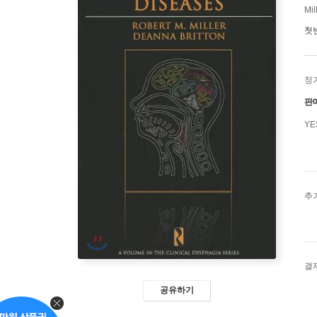
Mil
첫
정
판
Y
추
결
공유하기