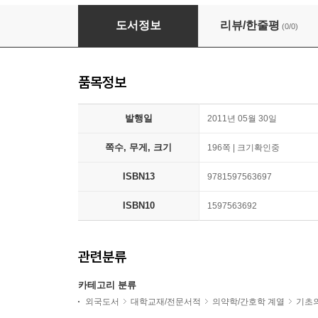
Dysphagia in Neuromuscular Diseases
도서정보
리뷰/한줄평
(0/0)
품목정보
발행일
2011년 05월 30일
쪽수, 무게, 크기
196쪽 | 크기확인중
ISBN13
9781597563697
ISBN10
1597563692
관련분류
카테고리 분류
외국도서
대학교재/전문서적
의약학/간호학 계열
기초