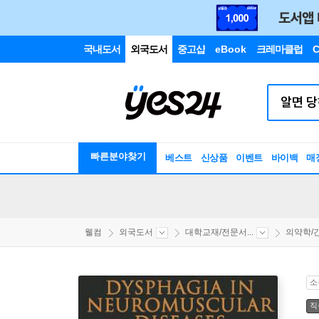
국내도서
외국도서
중고샵
eBook
크레마클럽
C
빠른분야찾기
베스트
신상품
이벤트
바이백
매
웰컴
외국도서
대학교재/전문서...
의약학/간
소
직