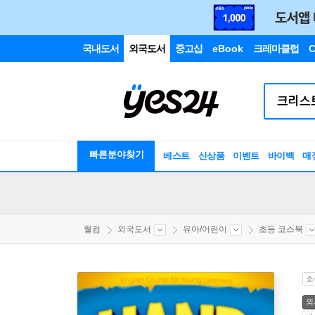
국내도서
외국도서
중고샵
eBook
크레마클럽
C
빠른분야찾기
베스트
신상품
이벤트
바이백
매
웰컴
외국도서
유아/어린이
초등 코스북
소
외