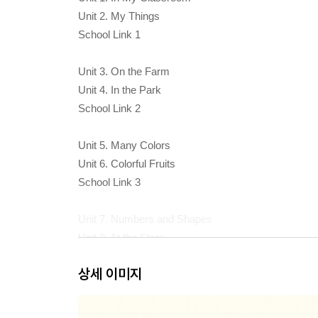
Unit 2. My Things
School Link 1
Unit 3. On the Farm
Unit 4. In the Park
School Link 2
Unit 5. Many Colors
Unit 6. Colorful Fruits
School Link 3
Unit 7. Numbers and Shapes
Unit 8. At the Store
School Link 4
상세 이미지
Unit 9. My Family
Unit 10. Different Jobs