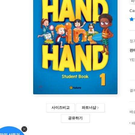
바
Ca
정
판
Y
결
사이즈비교
파트너샵
배
공유하기
배