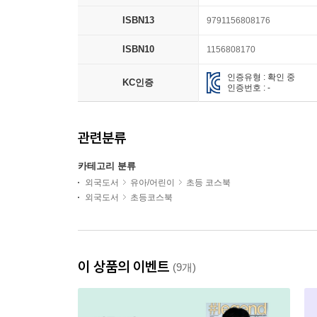
ISBN13
9791156808176
ISBN10
1156808170
인증유형 : 확인 중
KC인증
인증번호 : -
관련분류
카테고리 분류
외국도서
유아/어린이
초등 코스북
외국도서
초등코스북
이 상품의 이벤트
(9개)