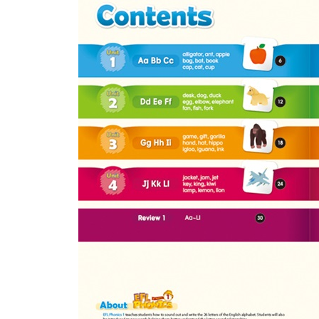
School Link 5
Unit11. Our Feelings
Unit12. Our Pets
School Link 6
English Sounds
Scope and Sequencd
Key Words