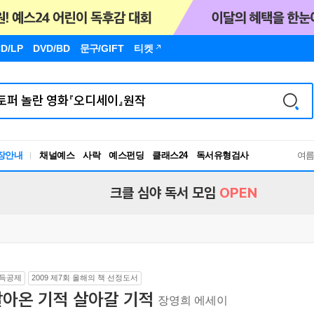
D/LP
DVD/BD
문구
/GIFT
티켓
장안내
채널예스
사락
예스펀딩
클래스24
독서유형검사
여
RBTI Lab
독서유형검사
크클 심야 독서 모임
OPEN
득공제
2009 제7회 올해의 책 선정도서
살아온 기적 살아갈 기적
장영희 에세이