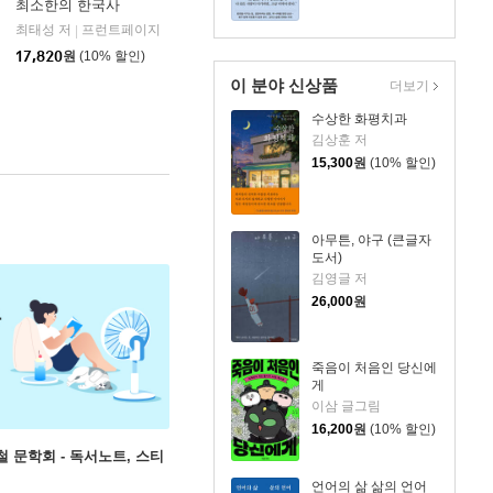
최소한의 한국사
최태성 저
프런트페이지
|
17,820
원
(10% 할인)
이 분야 신상품
더보기
수상한 화평치과
김상훈 저
15,300
원
(10% 할인)
아무튼, 야구 (큰글자
도서)
김영글 저
26,000
원
죽음이 처음인 당신에
게
이삼 글그림
16,200
원
(10% 할인)
철 문학회 - 독서노트, 스티
언어의 삶 삶의 언어