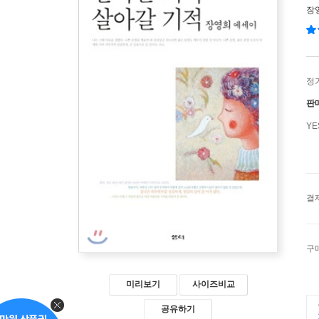
장
정
판
Y
결
구
미리보기
사이즈비교
공유하기