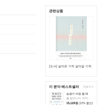
관련상품
[도서] 살아온 기적 살아갈 기적
이 분야 베스트셀러
더보기
숨결이 바람 될 때
폴 칼라니티 저/이종인 역
15,120
원
(10% 할인)