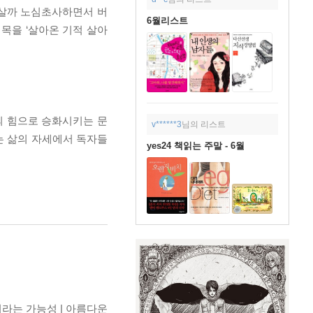
 살까 노심초사하면서 버
6월리스트
목을 ‘살아온 기적 살아
의 힘으로 승화시키는 문
v******3
님의 리스트
는 삶의 자세에서 독자들
yes24 책읽는 주말 - 6월
’이라는 가능성 | 아름다운