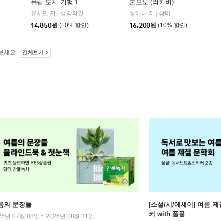
유럽 도시 기행 1
혼모노 (리커버)
유시민 저
생각의길
성해나 저
창비
|
|
14,850
원
(10% 할인)
16,200
원
(10% 할인)
보세요.
전체보기
름의 문장들
[소설/시/에세이] 여름 제
커 with 풀풀
26년 07월 08일 ~ 2026년 08월 31일