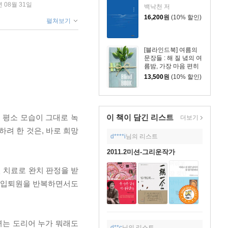
년 08월 31일
백낙천 저
16,200
원
(10% 할인)
펼쳐보기
[블라인드북] 여름의
문장들 : 해 질 녘의 여
름밤, 가장 마음 편히
걷고 자유로웠기에,
13,500
원
(10% 할인)
이미 많이 아팠기에,
 평소 모습이 그대로 녹
이 책이 담긴
리스트
더보기
하려 한 것은, 바로 희망
d****i
님의 리스트
2011.2미션-그리운작가
선 치료로 완치 판정을 받
었고 입퇴원을 반복하면서도
녀는 도리어 누가 뭐래도
d**c
님의 리스트