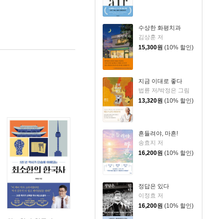
수상한 화평치과
김상훈 저
15,300
원
(10% 할인)
지금 이대로 좋다
법륜 저/박정은 그림
13,320
원
(10% 할인)
흔들려야, 마흔!
송효지 저
16,200
원
(10% 할인)
정답은 있다
이정효 저
16,200
원
(10% 할인)