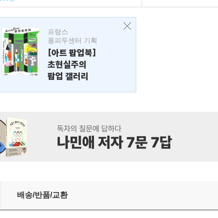
프랑스
퐁피두센터 기획
[아트 팝업북]
초현실주의
팝업 갤러리
배송/반품/교환