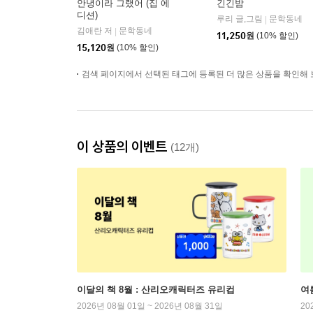
안녕이라 그랬어 (집 에
긴긴밤
디션)
루리 글,그림
문학동네
|
김애란 저
문학동네
|
11,250
원
(10% 할인)
15,120
원
(10% 할인)
검색 페이지에서 선택된 태그에 등록된 더 많은 상품을 확인해 
이 상품의 이벤트
(12개)
이달의 책 8월 : 산리오캐릭터즈 유리컵
여
2026년 08월 01일 ~ 2026년 08월 31일
20