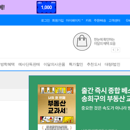
로그인
회원가입
마이페이지
카트
주문/배송
고객센터
Gl
름방학혜택
예사단독판매
이달의사은품
특가할인
추천도서
대량/법인