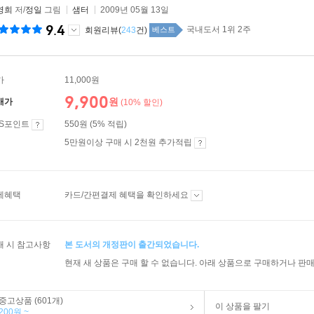
영희
저/
정일
그림
샘터
2009년 05월 13일
9.4
국내도서 1위 2주
회원리뷰(
243
건)
베스트
가
11,000원
9,900
원
매가
(10% 할인)
ES포인트
550원 (5% 적립)
5만원이상 구매 시 2천원 추가적립
제혜택
카드/간편결제 혜택을 확인하세요
매 시 참고사항
본 도서의 개정판이 출간되었습니다.
현재 새 상품은 구매 할 수 없습니다. 아래 상품으로 구매하거나 판매
중고상품 (601개)
이 상품을 팔기
200원 ~