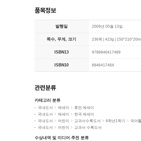
품목정보
발행일
2009년 05월 13일
쪽수, 무게, 크기
236쪽 | 423g | 150*210*20
ISBN13
9788946417489
ISBN10
894641748X
관련분류
카테고리 분류
국내도서
에세이
휴먼 에세이
국내도서
에세이
한국 에세이
국내도서
어린이
교과서수록도서
6학년1학기
국어활
국내도서
어린이
교과서 수록도서
수상내역 및 미디어 추천 분류