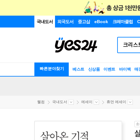
국내도서
외국도서
중고샵
eBook
크레마클럽
C
빠른분야찾기
베스트
신상품
이벤트
바이백
매
웰컴
국내도서
에세이
휴먼 에세이
소