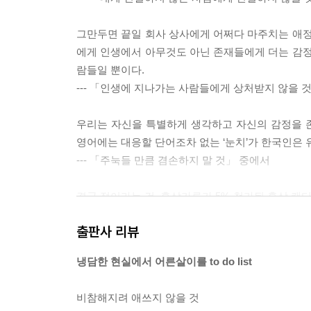
그만두면 끝일 회사 상사에게 어쩌다 마주치는 애정
에게 인생에서 아무것도 아닌 존재들에게 더는 감정
람들일 뿐이다.
--- 「인생에 지나가는 사람들에게 상처받지 않을 
우리는 자신을 특별하게 생각하고 자신의 감정을 
영어에는 대응할 단어조차 없는 ‘눈치’가 한국인은
--- 「주눅들 만큼 겸손하지 말 것」 중에서
결국 점이라는 건, 홍삼가루가 5% 첨가된 홍삼 캔
만 노스트라다무스가 관 뚜껑을 열고 나온다 해도 미
출판사 리뷰
본질이 모호함에 있기 때문이다.
--- 「삶이라는 모호함을 견딜 것」 중에서
냉담한 현실에서 어른살이를 to do list
하루 네 끼를 먹으며 살이 빠지길 바랄 수는 없는 
비참해지려 애쓰지 않을 것
단함을 견뎌내라. 당신이 해야 할 일은 연한 희망이