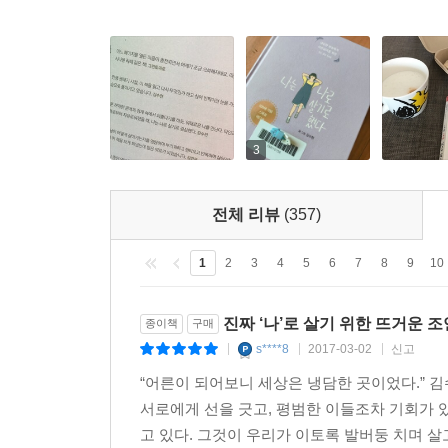
불친절한 세상에서 ‘나’로 살아남기 위해
눈치 보지 않고 나다울 수 있는 ‘당신’을 위해
평범하지만 아름다운 ‘우리’ 보통의 존재들을 위하여
내가 아닌 모습으로 사랑받느니
3
차라리 있는 그대로의 내 모습으로 미움받겠다.
_ 커트 코베인
전체 리뷰
(357)
모두 괜찮은 척 하고 있는 건 아닐까. 사실은 괜찮
1
2
3
4
5
6
7
8
9
10
실력, 애매한 어른으로 자란 우리는 모두 어른을 연
속에서 우린 스스로를 끊임없이 채찍질 하고 있는 
진짜 ‘나’로 살기 위한 뜨거운 
종이책
구매
s****8
2017-03-02
신고
|
|
|
떨어지는 취업률과 치솟는 물가는 아직 사회에 제대
“어른이 되어보니 세상은 냉담한 곳이었다.” 
모두 고민하고 모두 답답해하는 현실, 그게 지금 우
서로에게 선을 긋고, 평범한 이들조차 기회가 
원하던 모습일까?
고 있다. 그것이 우리가 이토록 발버둥 치며 살고