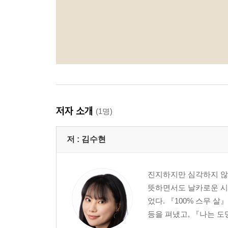
저자 소개
(1명)
저 :
김수현
진지하지만 심각하지 않은
뜻하면서도 날카로운 시선
었다. 『100% 스무 살
등을 펴냈고, 『나는 도