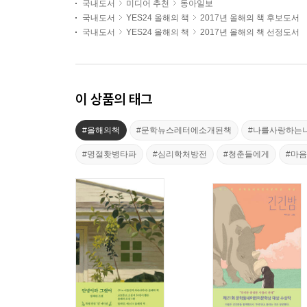
국내도서
미디어 추천
동아일보
국내도서
YES24 올해의 책
2017년 올해의 책 후보도서
국내도서
YES24 올해의 책
2017년 올해의 책 선정도서
이 상품의 태그
#올해의책
#문학뉴스레터에소개된책
#나를사랑하는
#명절홧병타파
#심리학처방전
#청춘들에게
#마