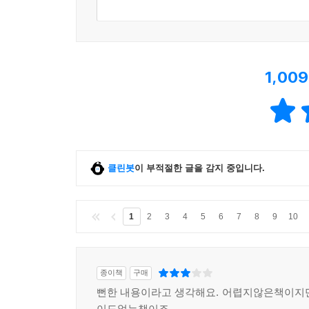
1,009
클린봇
이 부적절한 글을 감지 중입니다.
1
2
3
4
5
6
7
8
9
10
종이책
구매
뻔한 내용이라고 생각해요. 어렵지않은책이지
이도없는책이죠