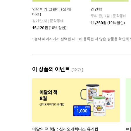
안녕이라 그랬어 (집 에
긴긴밤
디션)
루리 글,그림
문학동네
|
김애란 저
문학동네
|
11,250
원
(10% 할인)
15,120
원
(10% 할인)
검색 페이지에서 선택된 태그에 등록된 더 많은 상품을 확인해 
이 상품의 이벤트
(12개)
이달의 책 8월 : 산리오캐릭터즈 유리컵
여