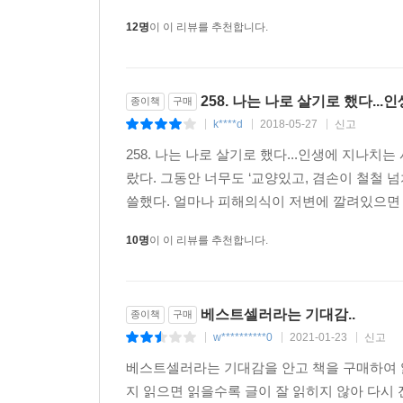
이 시대를 설명하는 대표적인 키워드로 ‘자존감’을
12명
이 이 리뷰를 추천합니다.
사회가 아닌 개인에 집중한 내면의 이야기들에 주목하고 
제시한다. 나처럼 사는 게 아니라 남처럼 살기 위
살아내기 위해 원하지 않는 모습으로 살지 말라고.
258. 나는 나로 살기로 했다.
종이책
구매
평범하지만 아름다운 우리 보통의 존재들을 위하여!
k****d
2018-05-27
신고
|
|
|
당신이 조금은 자유로워졌기를 바란다
258. 나는 나로 살기로 했다...인생에 지나
우리에게 건투를 빈다
랐다. 그동안 너무도 ‘교양있고, 겸손이 철철
쓸했다. 얼마나 피해의식이 저변에 깔려있으면 
지금 우리에게 가장 필요한 것은 무엇일까. 삶은 힘
10명
이 이 리뷰를 추천합니다.
해줄 수 있을까. 다 이렇게 살고 있으니 유난 
아니라면 이 시대와 타인에게 분노해야 할까?
베스트셀러라는 기대감..
종이책
구매
밥벌이 때문에 참는 ‘을’이 된 것에 자책하지 말
w**********0
2021-01-23
신고
부끄러워하지 말자. 누구나 어린 시절엔 지구를 
|
|
|
정의로운 사람으로 살아갈 줄 알았다. 그러나 이
베스트셀러라는 기대감을 안고 책을 구매하여 
모습의 어른은 아니지만, 우리는 우리 자신을 똑바로
지 읽으면 읽을수록 글이 잘 읽히지 않아 다시