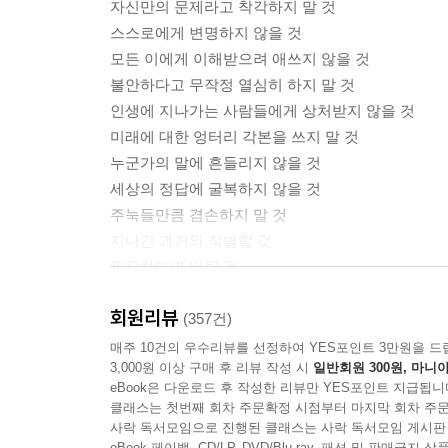
자신만의 문제라고 착각하지 말 것
--- 「희망의 근거를 만들 것」 중에서
스스로에게 변명하지 않을 것
모든 이에게 이해받으려 애쓰지 않을 것
‘어떻게 돈을 벌 것인가’ 하는 질문 이전에, ‘무엇
불안하다고 무작정 열심히 하지 말 것
--- 「돈으로 환원되지 않는 나 자신이 될것」 중에
인생에 지나가는 사람들에게 상처받지 않을 것
미래에 대한 엉터리 각본을 쓰지 말 것
사람을 불행하게 하는 두려움의 실체는 가난이 아니
누군가의 말에 흔들리지 않을 것
있다.
세상의 정답에 굴복하지 않을 것
--- 「방황하는 어른이 될 것」 중에서
주눅들만큼 겸손하지 말 것
지나간 과거와 작별할 것
아무리 조심해도 예상치 못한 비용이 들 때가 있다.
필요하다면 버틸 것
수와 오차를 위한 여백과 바보스러움에 대한 예산을
나다운 삶을 살 것
--- 「인생의 여백과 바보비용을 둘 것」 중에서
회원리뷰
(357건)
누구도 흉내 내지 않고 누구도 부러워하지 않는
매주 10건의 우수리뷰를 선정하여 YES포인트 3만원을 드
냉담한 세상에서 인간성을 잃지 않고 살아가기 위
3,000원 이상 구매 후 리뷰 작성 시
일반회원 300원, 마니아
나를 인정하고 사랑하는 방법을 말하다
맞서야 한다. 그리고 나와 타인을 위해, 더 나은 사
eBook은 다운로드 후 작성한 리뷰만 YES포인트 지급됩니
을 견디고 있는 그대로의 나로서 살아가기 위하여.
클래스는 첫번째 회차 주문확정 시점부터 마지막 회차 주문
아무런 잘못 없이 스스로를 질책해야 했던 나와 닮
사락 독서모임으로 진행된 클래스는 사락 독서모임 게시판
eBook 페이백, CD/LP, DVD/Blu-ray, 패션 및 판매금