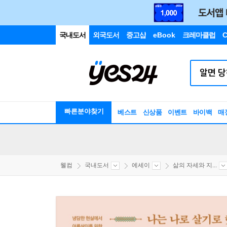
국내도서
외국도서
중고샵
eBook
크레마클럽
C
빠른분야찾기
베스트
신상품
이벤트
바이백
매
웰컴
국내도서
에세이
삶의 자세와 지...