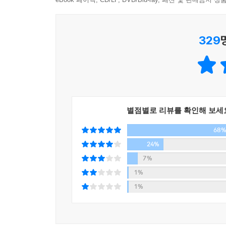
우린 잘못이 없다고. 나로서 당당하게 살아가도 된
---「에필로그」중에서
_본문 중에서
329
이 책은 사회 심리학을 편한 에세이로 풀어내고
세상에서 ‘나’를 지켜내며 ‘타인’과 함께 살아가는 
직장 동료의 이야기, 친구의 직장 동료의 가족의 이
아직도 적성을 찾아 고민하는 청년, 엘리베이터 안
흙수저로 나누는 사람들에 대한 이야기를 통해 우리
별점별로 리뷰를 확인해 보세
서열을 매기고, 스스로가 더 불행해지도록 자꾸만 
68
우리는 왜 이런 현실 속에 자신을 내동댕이치는 것일
24%
무엇인지, 차별과 모욕으로 우리가 얻는 것은 무엇
7%
책을 통해, 우리 스스로 무언가 단단히 잘못한 사람
1%
고개를 들라고, 그럴 필요 없다고. 그리고 나와 타인
1%
이 책은 현재를 살아가는 보통사람들에게 전하는 덤
않고, 누구도 부러워하지 않는, 나를 인정하고 사랑