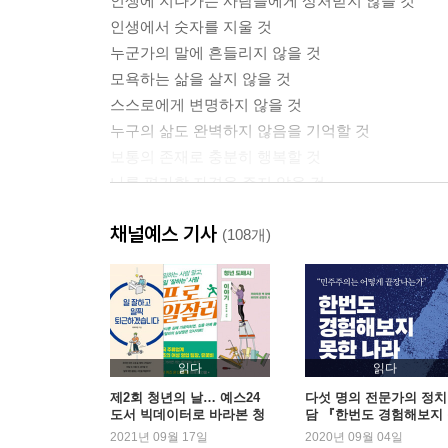
인생에 지나가는 사람들에게 상처받지 않을 것
인생에서 숫자를 지울 것
누군가의 말에 흔들리지 않을 것
모욕하는 삶을 살지 않을 것
스스로에게 변명하지 않을 것
누구의 삶도 완벽하지 않음을 기억할 것
보통의 존재로 충분히 행복할 것
나를 평가할 자격을 주지 않을 것
주눅 들 만큼 겸손하지 말 것
채널예스 기사
나의 삶을 존중할 권리를 말할 것
(108개)
Part 2. 나답게 살아가기 위한 to do llist
단단한 자존감을 다질 것
나다운 삶을 찾을 것
더 이상 삶의 질문을 유예하지 않을 것
읽다
읽다
당연했던 것에 질문할 것
제2회 청년의 날… 예스24
다섯 명의 전문가의 정치
도서 빅데이터로 바라본 청
담 『한번도 경험해보지
누구의 기대를 위해서도 살지 않을 것
년의 오늘
한 나라』 2주 연속 1위
2021년 09월 17일
2020년 09월 04일
나 외엔 무엇도 되지 않을 것