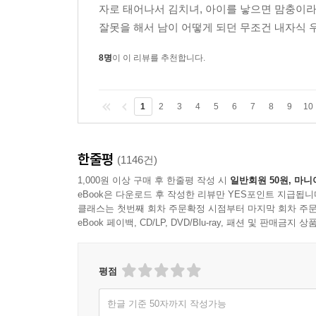
자로 태어나서 김치녀, 아이를 낳으면 맘충이
잘못을 해서 남이 어떻게 되던 무조건 내자식 
8명
이 이 리뷰를 추천합니다.
1
2
3
4
5
6
7
8
9
10
한줄평
(1146건)
1,000원 이상 구매 후 한줄평 작성 시
일반회원 50원, 마니
eBook은 다운로드 후 작성한 리뷰만 YES포인트 지급됩니
클래스는 첫번째 회차 주문확정 시점부터 마지막 회차 주문
eBook 페이백, CD/LP, DVD/Blu-ray, 패션 및 판매금
평점
한글 기준 50자까지 작성가능